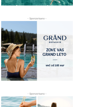
- Sponzorisano -
- Sponzorisano -