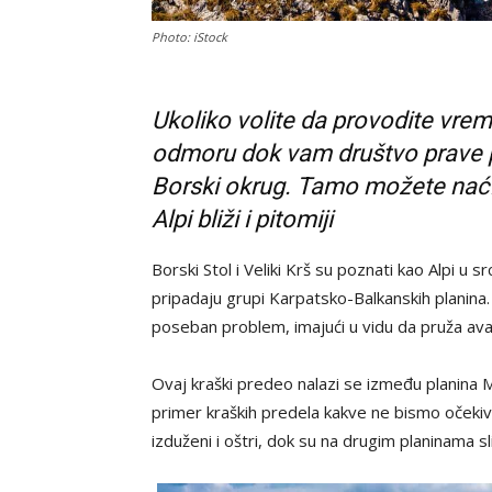
Photo: iStock
Ukoliko volite da provodite vre
odmoru dok vam društvo prave pej
Borski okrug. Tamo možete naći 
Alpi bliži i pitomiji
Borski Stol i Veliki Krš su poznati kao Alpi u
pripadaju grupi Karpatsko-Balkanskih planina. 
poseban problem, imajući u vidu da pruža av
Ovaj kraški predeo nalazi se između planina Mal
primer kraških predela kakve ne bismo očekiva
izduženi i oštri, dok su na drugim planinama s