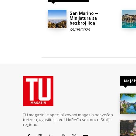
San Marino –
Minijatura sa
bezbroj lica
05/08/2026
Najči
TU magazin je specijalizovani magazin posvećen
turizmu, ugostiteljstvu i HoReCa sektoru u Srbiji i
regionu.