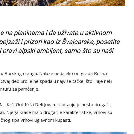
me na planinama i da uživate u aktivnom
zaži i prizori kao iz Švajcarske, posetite
pravi alpski ambijent, samo što su naši
 srcu Borskog okruga. Nalaze nedaleko od grada Bora, i
Ovaj deo Srbije ne spada u najviše tačke, što i nije neki
anturu za pamćenje.
i Krš, Goli Krš i Deli Jovan. U pitanju je nešto drugačiji
li. Njega krase malo drugačije karakteristike, vrhovi su
ličnog tipa vrhovi uglavnom kupasti.