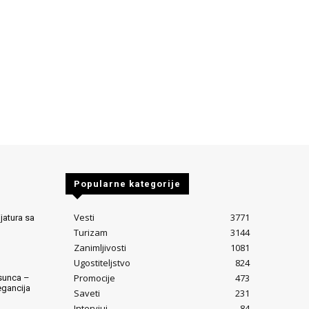
Popularne kategorije
Vesti
3771
jatura sa
Turizam
3144
Zanimljivosti
1081
Ugostiteljstvo
824
Promocije
473
sunca –
egancija
Saveti
231
Intervjui
84