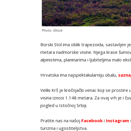
Photo: iStock
Borski Stol ima oblik trapezoida, sastavljen 
metara nadmorske visine. Njega krase šumoviti
alpinistima, planinarima i ljubiteljima malo ek
Hrvatska ima najspektakularniju obalu,
sazna
Veliki Krš je krečnjački venac koji se prostire
visina iznosi 1.148 metara. Za ovaj vrh je i ču
pogled u Istočnoj Srbiji.
Pratite nas na našoj
Facebook
i
Instagram
s
turizma i ugostiteljstva.