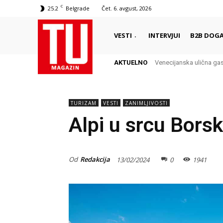
C
25.2
Belgrade
Čet. 6. avgust, 2026
VESTI
INTERVJUI
B2B DOGA
AKTUELNO
Venecijanska ulična ga
TURIZAM
VESTI
ZANIMLJIVOSTI
Alpi u srcu Bors
Od
Redakcija
13/02/2024
0
1941