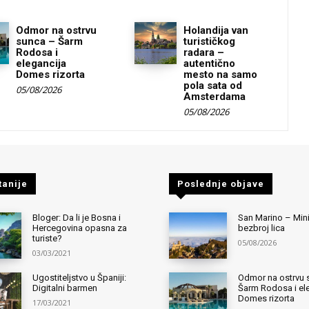
Odmor na ostrvu
Holandija van
sunca – Šarm
turističkog
Rodosa i
radara –
elegancija
autentično
Domes rizorta
mesto na samo
pola sata od
05/08/2026
Amsterdama
05/08/2026
tanije
Poslednje objave
Bloger: Da li je Bosna i
San Marino – Mini
Hercegovina opasna za
bezbroj lica
turiste?
05/08/2026
03/03/2021
Ugostiteljstvo u Španiji:
Odmor na ostrvu 
Digitalni barmen
Šarm Rodosa i el
Domes rizorta
17/03/2021