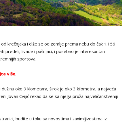
je od krečnjaka i diže se od zemlje prema nebu do čak 1.156
 predeli, livade i pašnjaci, i posebno je interesantan
stremnijih sportova.
jte više
.
 u dužinu oko 9 klometara, širok je oko 3 kilometra, a najveća
veni Jovan Cvijić rekao da se sa njega pruža najveličanstveniji
tranici, budite u toku sa novostima i zanimljivostima iz