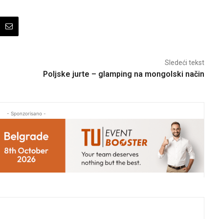
Sledeći tekst
Poljske jurte – glamping na mongolski način
- Sponzorisano -