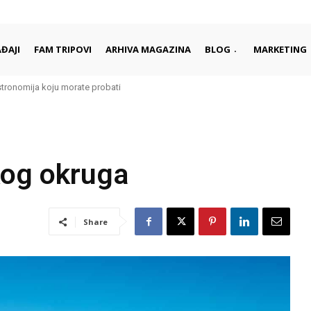
ĐAJI
FAM TRIPOVI
ARHIVA MAGAZINA
BLOG
MARKETING
stronomija koju morate probati
kog okruga
Share