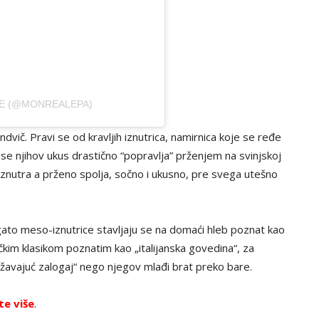
E (@MONREALEPA)
dvič. Pravi se od kravljih iznutrica, namirnica koje se ređe
 se njihov ukus drastično “popravlja” prženjem na svinjskoj
iznutra a prženo spolja, sočno i ukusno, pre svega utešno
ato meso-iznutrice stavljaju se na domaći hleb poznat kao
čkim klasikom poznatim kao „italijanska govedina“, za
vežavajuć zalogaj“ nego njegov mlađi brat preko bare.
te više
.