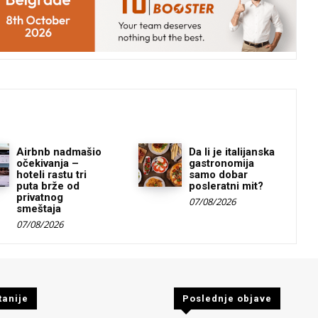
Airbnb nadmašio
Da li je italijanska
očekivanja –
gastronomija
hoteli rastu tri
samo dobar
puta brže od
posleratni mit?
privatnog
07/08/2026
smeštaja
07/08/2026
tanije
Poslednje objave