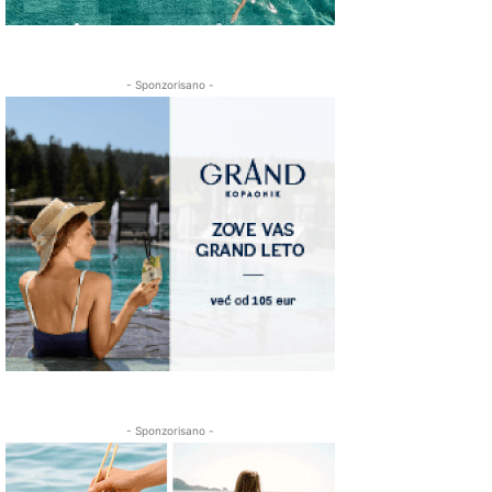
- Sponzorisano -
- Sponzorisano -