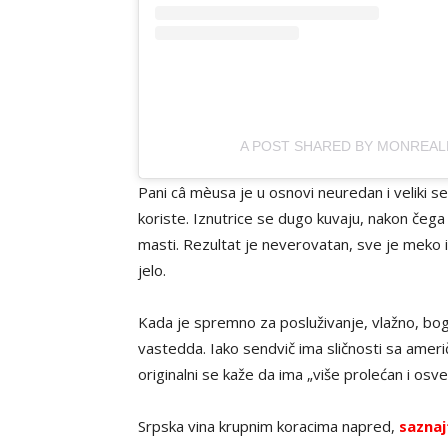
A POST SHARED BY MONREAL
Pani câ mèusa je u osnovi neuredan i veliki sen
koriste. Iznutrice se dugo kuvaju, nakon čega
masti. Rezultat je neverovatan, sve je meko 
jelo.
Kada je spremno za posluživanje, vlažno, bog
vastedda. Iako sendvič ima sličnosti sa ameri
originalni se kaže da ima „više prolećan i os
Srpska vina krupnim koracima napred,
saznaj