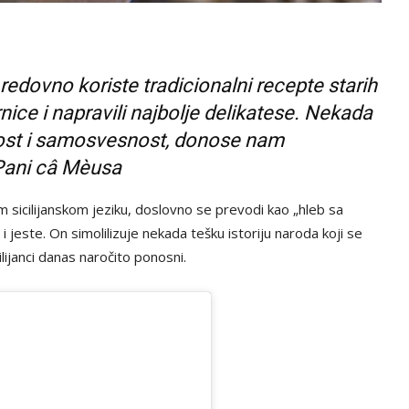
redovno koriste tradicionalni recepte starih
rnice i napravili najbolje delikatese. Nekada
čnost i samosvesnost, donose nam
 Pani câ Mèusa
om sicilijanskom jeziku, doslovno se prevodi kao „hleb sa
i jeste. On simolilizuje nekada tešku istoriju naroda koji se
lijanci danas naročito ponosni.