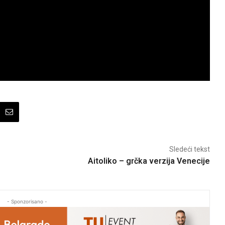
Sledeći tekst
Aitoliko – grčka verzija Venecije
- Sponzorisano -