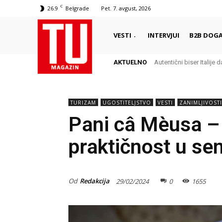
C
26.9
Belgrade
Pet. 7. avgust, 2026
VESTI
INTERVJUI
B2B DOGA
AKTUELNO
Autentični biser Italije d
Delikates sa kojim G
TURIZAM
UGOSTITELJSTVO
VESTI
ZANIMLJIVOSTI
Pani câ Mèusa – 
praktičnost u se
Od
Redakcija
29/02/2024
0
1655