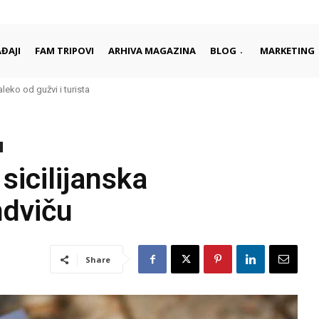
ĐAJI
FAM TRIPOVI
ARHIVA MAGAZINA
BLOG
MARKETING
aleko od gužvi i turista
rci započinju i završavaju dan
sicilijanska
ndviču
Share