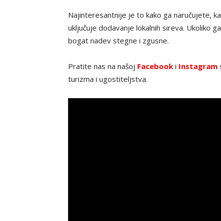
Najinteresantnije je to kako ga naručujete, kao
uključuje dodavanje lokalnih sireva. Ukoliko ga
bogat nadev stegne i zgusne.
Pratite nas na našoj
Facebook
i
Instagram
s
turizma i ugostiteljstva.