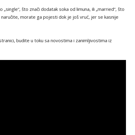
 „single“, što znači dodatak soka od limuna, ili „married“, što
 naručite, morate ga pojesti dok je još vruć, jer se kasnije
tranici, budite u toku sa novostima i zanimljivostima iz