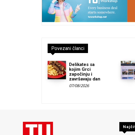
Povezani članci
Delikates sa
kojim Grci
započinju i
završavaju dan
07/08/2026
Najči