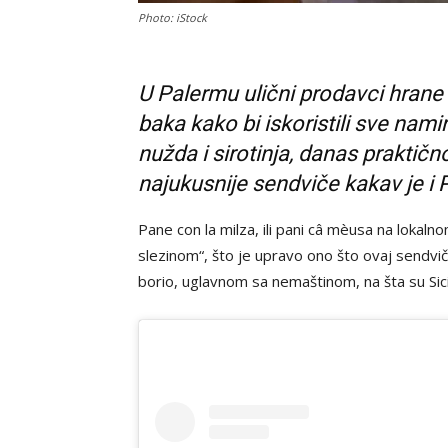
Photo: iStock
U Palermu ulični prodavci hrane 
baka kako bi iskoristili sve nami
nužda i sirotinja, danas prakti
najukusnije sendviče kakav je i
Pane con la milza, ili pani câ mèusa na lokaln
slezinom“, što je upravo ono što ovaj sendvič 
borio, uglavnom sa nemaštinom, na šta su Sici