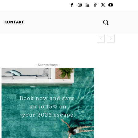
KONTAKT
- Sponzorisano -