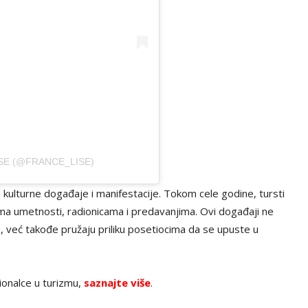
SE (@FRANCE_LISE)
 kulturne događaje i manifestacije. Tokom cele godine, tursti
ama umetnosti, radionicama i predavanjima. Ovi događaji ne
, već takođe pružaju priliku posetiocima da se upuste u
ionalce u turizmu,
saznajte više
.