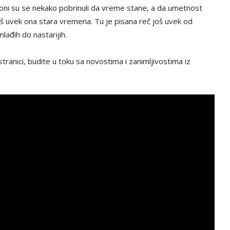
i oni su se nekako pobrinuli da vreme stane, a da umetnost
još uvek ona stara vremena. Tu je pisana reč još uvek od
mlađih do nastarijih.
tranici, budite u toku sa novostima i zanimljivostima iz