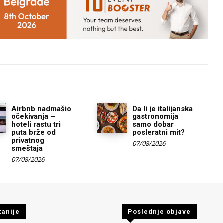
Airbnb nadmašio
Da li je italijanska
očekivanja –
gastronomija
hoteli rastu tri
samo dobar
puta brže od
posleratni mit?
privatnog
07/08/2026
smeštaja
07/08/2026
tanije
Poslednje objave