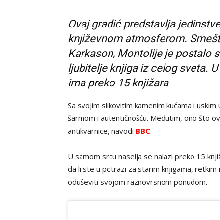
Ovaj gradić predstavlja jedinst
književnom atmosferom. Smešten
Karkason, Montolije je postalo s
ljubitelje knjiga iz celog sveta
ima preko 15 knjižara
Sa svojim slikovitim kamenim kućama i uskim 
šarmom i autentičnošću. Međutim, ono što ovaj
antikvarnice, navodi
BBC
.
U samom srcu naselja se nalazi preko 15 knji
da li ste u potrazi za starim knjigama, retkim
oduševiti svojom raznovrsnom ponudom.