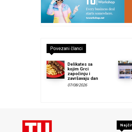
Povezani članci
Delikates sa
kojim Grci
započinju i
završavaju dan
07/08/2026
Najči