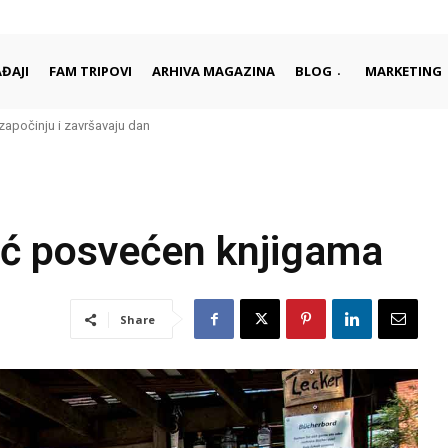
ĐAJI
FAM TRIPOVI
ARHIVA MAGAZINA
BLOG
MARKETING
 započinju i završavaju dan
ić posvećen knjigama
Share