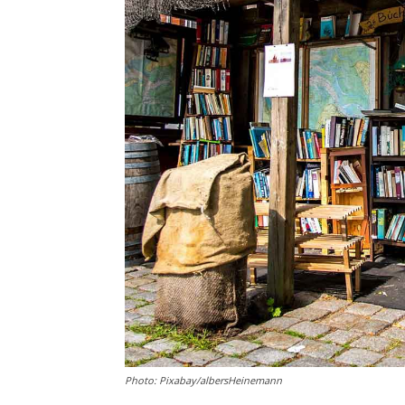
Photo: Pixabay/albersHeinemann