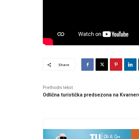
Share
Prethodni tekst
Odlična turistička predsezona na Kvarner