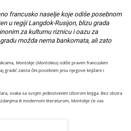
veno francusko naselje koje odiše posebnom
 u regiji Langdok-Rusijon, blizu grada
inonim za kulturnu riznicu i oazu za
. U gradu možda nema bankomata, ali zato
ulicama, Montolije (Montolieu) odiše pravim francuskim
 gradić zaista čini posebnim jesu njegove knjižare i
žara, svaka sa svojim jedinstvenim izborom knjiga. Bez obzira
 izdanjima ili modernom literaturom, Montolije će vas