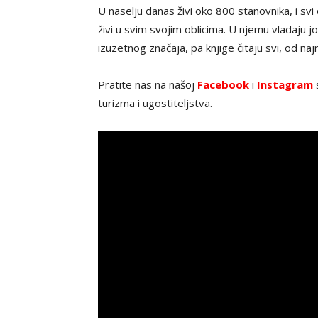
U naselju danas živi oko 800 stanovnika, i sv
živi u svim svojim oblicima. U njemu vladaju 
izuzetnog značaja, pa knjige čitaju svi, od naj
Pratite nas na našoj
Facebook
i
Instagram
s
turizma i ugostiteljstva.