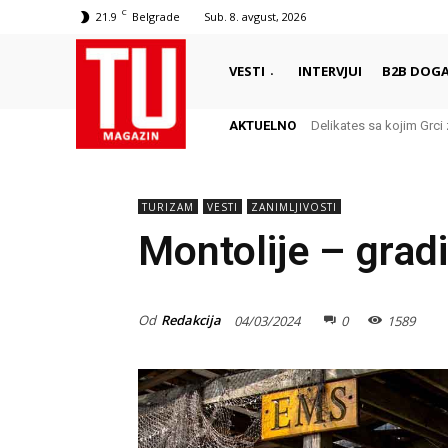
C
21.9
Belgrade
Sub. 8. avgust, 2026
VESTI
INTERVJUI
B2B DOGA
AKTUELNO
Delikates sa kojim Grci
TURIZAM
VESTI
ZANIMLJIVOSTI
Montolije – grad
Od
Redakcija
04/03/2024
0
1589