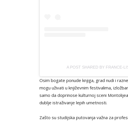
A POST SHARED BY FRANCE-LI
Osim bogate ponude knjiga, grad nudi i razne
mogu uživati u književnim festivalima, izložb
samo da doprinose kulturnoj sceni Montolijea
dublje istraživanje lepih umetnosti.
Zašto su studijska putovanja važna za profes