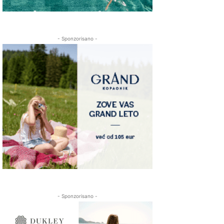
- Sponzorisano -
- Sponzorisano -