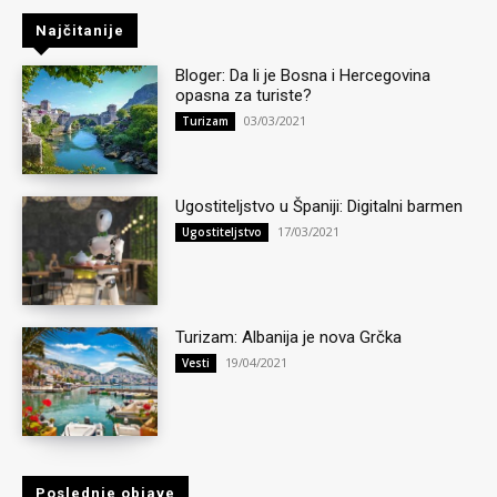
Najčitanije
Bloger: Da li je Bosna i Hercegovina
opasna za turiste?
03/03/2021
Turizam
Ugostiteljstvo u Španiji: Digitalni barmen
17/03/2021
Ugostiteljstvo
Turizam: Albanija je nova Grčka
19/04/2021
Vesti
Poslednje objave