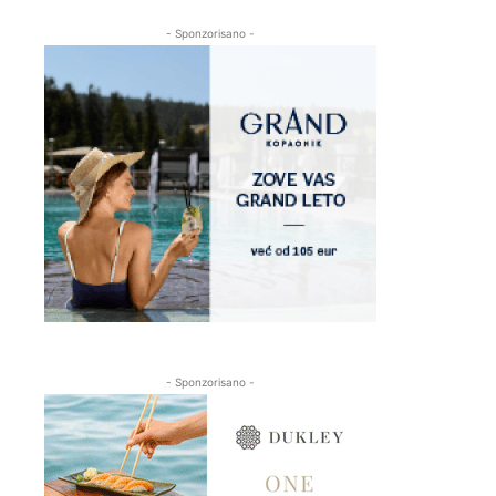
- Sponzorisano -
- Sponzorisano -