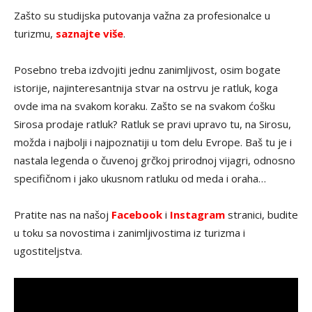
Zašto su studijska putovanja važna za profesionalce u
turizmu,
saznajte više
.
Posebno treba izdvojiti jednu zanimljivost, osim bogate
istorije, najinteresantnija stvar na ostrvu je ratluk, koga
ovde ima na svakom koraku. Zašto se na svakom ćošku
Sirosa prodaje ratluk? Ratluk se pravi upravo tu, na Sirosu,
možda i najbolji i najpoznatiji u tom delu Evrope. Baš tu je i
nastala legenda o čuvenoj grčkoj prirodnoj vijagri, odnosno
specifičnom i jako ukusnom ratluku od meda i oraha…
Pratite nas na našoj
Facebook
i
Instagram
stranici, budite
u toku sa novostima i zanimljivostima iz turizma i
ugostiteljstva.