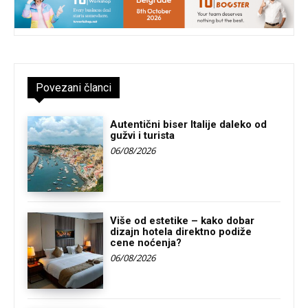
Povezani članci
Autentični biser Italije daleko od
gužvi i turista
06/08/2026
Više od estetike – kako dobar
dizajn hotela direktno podiže
cene noćenja?
06/08/2026