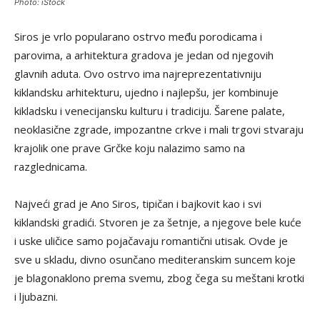
Photo: iStock
Siros je vrlo popularano ostrvo među porodicama i
parovima, a arhitektura gradova je jedan od njegovih
glavnih aduta. Ovo ostrvo ima najreprezentativniju
kiklandsku arhitekturu, ujedno i najlepšu, jer kombinuje
kikladsku i venecijansku kulturu i tradiciju. Šarene palate,
neoklasične zgrade, impozantne crkve i mali trgovi stvaraju
krajolik one prave Grčke koju nalazimo samo na
razglednicama.
Najveći grad je Ano Siros, tipičan i bajkovit kao i svi
kiklandski gradići. Stvoren je za šetnje, a njegove bele kuće
i uske uličice samo pojačavaju romantični utisak. Ovde je
sve u skladu, divno osunčano mediteranskim suncem koje
je blagonaklono prema svemu, zbog čega su meštani krotki
i ljubazni.