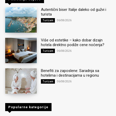
Autentični biser Italije daleko od gužvi i
turista
06/08/2026
Turizam
Više od estetike – kako dobar dizajn
hotela direktno podiže cene noćenja?
06/08/2026
Turizam
Benefiti za zaposlene: Saradnja sa
hotelima i destinacijama u regionu
06/08/2026
Turizam
Popularne kategorije