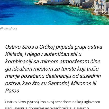
Photo: iStock
Ostrvo Siros u Grčkoj pripada grupi ostrva
Kiklada, i njegov autentičan stil u
kombinaciji sa mirnom atmosferom čine
ga idealnim mestom za turiste koji traže
manje posećenu destinaciju od susednih
ostrva, kao što su Santorini, Mikonos ili
Paros
Ostrvo Siros (Syros) ima svoj aerodrom na koji uglavnom
sleću avioni iz domaćeg avio-saobraćaja, a sigurno