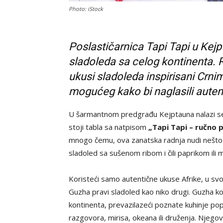
Photo: iStock
Poslastičarnica Tapi Tapi u Kejp
sladoleda sa celog kontinenta. Re
ukusi sladoleda inspirisani Crn
mogućeg kako bi naglasili autent
U šarmantnom predgrađu Kejptauna nalazi se
stoji tabla sa natpisom
„Tapi Tapi – ručno p
mnogo čemu, ova zanatska radnja nudi nešto š
sladoled sa sušenom ribom i čili paprikom il
Koristeći samo autentične ukuse Afrike, u sv
Guzha pravi sladoled kao niko drugi. Guzha ko
kontinenta, prevazilazeći poznate kuhinje poput 
razgovora, mirisa, okeana ili druženja. Njegova