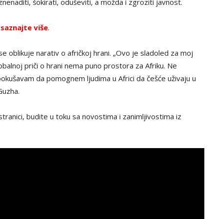
nenaditi, šokirati, oduševiti, a možda i zgroziti javnost.
,
saznajte više
.
 oblikuje narativ o afričkoj hrani. „Ovo je sladoled za moj
lobalnoj priči o hrani nema puno prostora za Afriku. Ne
okušavam da pomognem ljudima u Africi da češće uživaju u
 Guzha.
tranici, budite u toku sa novostima i zanimljivostima iz