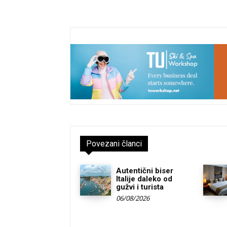
Povezani članci
Autentični biser
Italije daleko od
gužvi i turista
06/08/2026