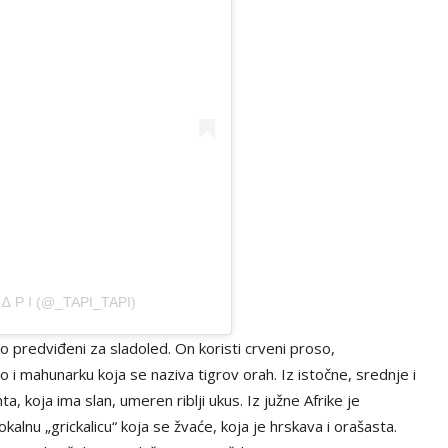
∆ P I (@_TAPI_TAPI)
lo predviđeni za sladoled. On koristi crveni proso,
 i mahunarku koja se naziva tigrov orah. Iz istočne, srednje i
, koja ima slan, umeren riblji ukus. Iz južne Afrike je
lnu „grickalicu“ koja se žvaće, koja je hrskava i orašasta.