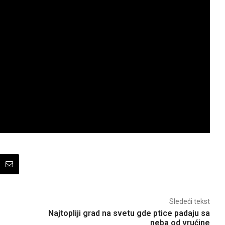
Sledeći tekst
Najtopliji grad na svetu gde ptice padaju sa
neba od vrućine