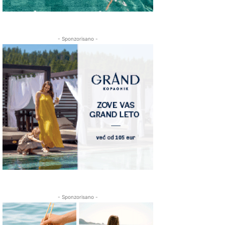
- Sponzorisano -
- Sponzorisano -