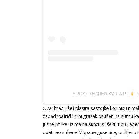
A POST SHARED BY T ∆ P I
T 
Ovaj hrabri šef plasira sastojke koji nisu nima
zapadnoafrički crni grašak osušen na suncu kao
južne Afrike uzima na suncu sušenu ribu kapenta
odabrao sušene Mopane gusenice, omiljenu loka