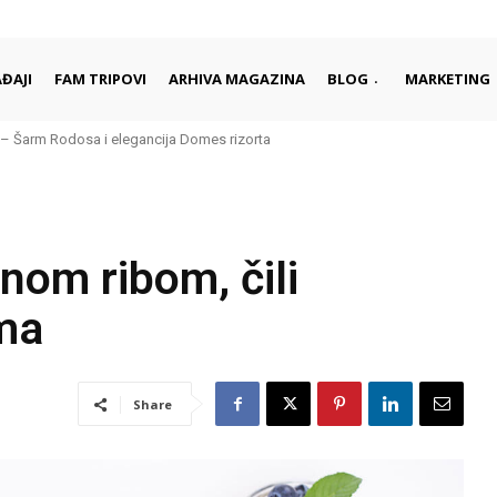
ĐAJI
FAM TRIPOVI
ARHIVA MAGAZINA
BLOG
MARKETING
arm Rodosa i elegancija Domes rizorta
daleko od gužvi i turista
nom ribom, čili
ama
Share