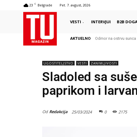
C
23
Belgrade
Pet. 7. avgust, 2026
VESTI
INTERVJUI
B2B DOGA
AKTUELNO
Odmor na ostrvu sunca – Š
Autentični biser Italije 
UGOSTITELJSTVO
VESTI
ZANIMLJIVOSTI
Sladoled sa suše
paprikom i larv
Od
Redakcija
25/03/2024
0
2175