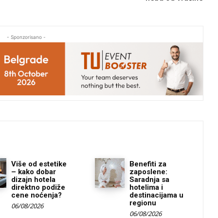
- Sponzorisano -
Više od estetike
Benefiti za
– kako dobar
zaposlene:
dizajn hotela
Saradnja sa
direktno podiže
hotelima i
cene noćenja?
destinacijama u
regionu
06/08/2026
06/08/2026