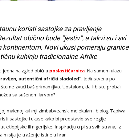
taunu koristi sastojke za pravljenje
zultat obično bude “jestiv”, a takvi su i svi
im kontinentom. Novi ukusi pomeraju granice
ičnu kuhinju tradicionalne Afrike
 jedna naizgled obična
poslastičarnica
. Na samom ulazu
ravljen, autentični afrički sladoled“
. Jedinstvena po
to ne zvuči baš primamljivo. Uostalom, da li biste probali
i možda sa sušenom larvom?
ojoj malenoj kuhinji zimbabveanski molekularni biolog Tapiwa
risti sastojke i ukuse kako bi predstavio sve regije
etiopijske ili nigerijske. Inspiraciju crpi sa svih strana, iz
 misija je traženje istine u hrani.