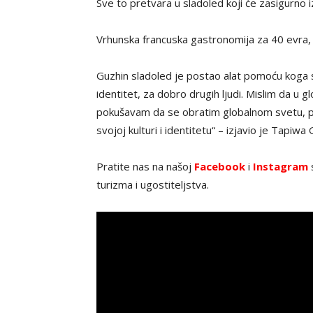
Sve to pretvara u sladoled koji će zasigurno iz
Vrhunska francuska gastronomija za 40 evra
Guzhin sladoled je postao alat pomoću koga se
identitet, za dobro drugih ljudi. Mislim da u g
pokušavam da se obratim globalnom svetu, p
svojoj kulturi i identitetu“ – izjavio je Tapiwa
Pratite nas na našoj
Facebook
i
Instagram
s
turizma i ugostiteljstva.