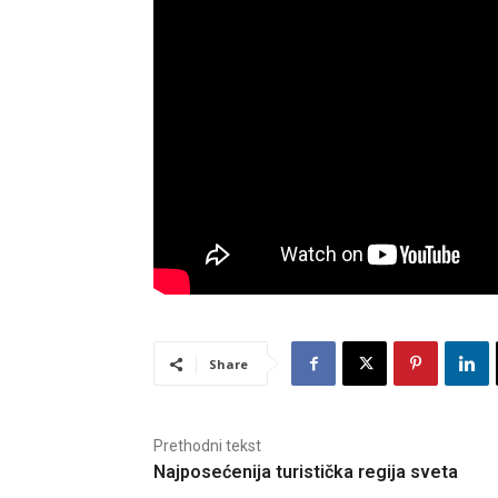
Share
Prethodni tekst
Najposećenija turistička regija sveta