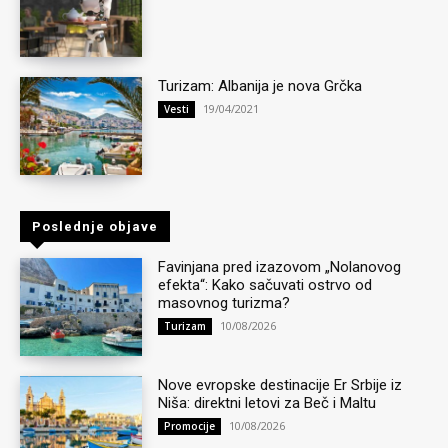
Turizam: Albanija je nova Grčka
19/04/2021
Vesti
Poslednje objave
Favinjana pred izazovom „Nolanovog
efekta“: Kako sačuvati ostrvo od
masovnog turizma?
10/08/2026
Turizam
Nove evropske destinacije Er Srbije iz
Niša: direktni letovi za Beč i Maltu
10/08/2026
Promocije