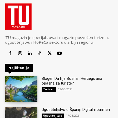
TU magazin je specijalizovani magazin posvećen turizmu,
ugostiteljstvu i HoReCa sektoru u Srbiji i regionu.
Najčitanije
Bloger: Da li je Bosna i Hercegovina
opasna za turiste?
03/03/2021
Turizam
Ugostiteljstvo u Španiji: Digitalni barmen
17/03/2021
Ugostiteljstvo