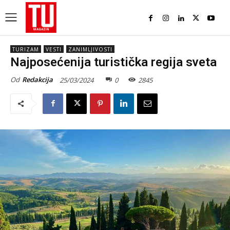
TURIZAM
VESTI
ZANIMLJIVOSTI
Najposećenija turistička regija sveta
Od
Redakcija
25/03/2024
0
2845