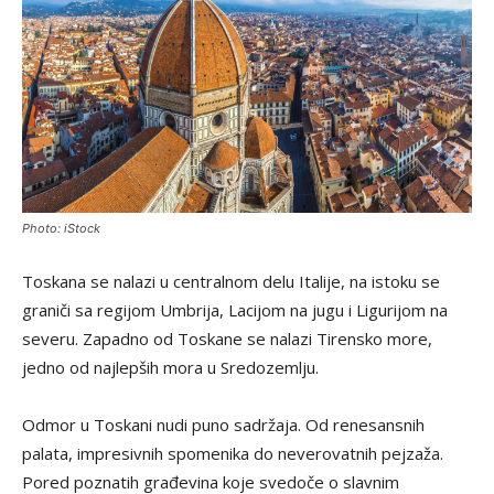
Photo: iStock
Toskana se nalazi u centralnom delu Italije, na istoku se
graniči sa regijom Umbrija, Lacijom na jugu i Ligurijom na
severu. Zapadno od Toskane se nalazi Tirensko more,
jedno od najlepših mora u Sredozemlju.
Odmor u Toskani nudi puno sadržaja. Od renesansnih
palata, impresivnih spomenika do neverovatnih pejzaža.
Pored poznatih građevina koje svedoče o slavnim