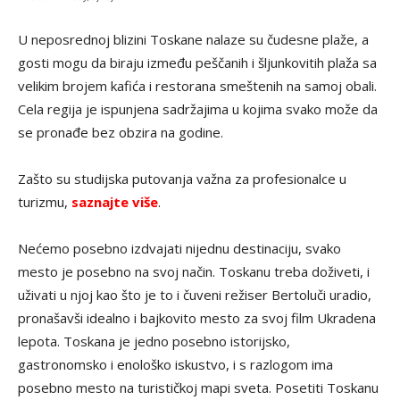
U neposrednoj blizini Toskane nalaze su čudesne plaže, a
gosti mogu da biraju između peščanih i šljunkovitih plaža sa
velikim brojem kafića i restorana smeštenih na samoj obali.
Cela regija je ispunjena sadržajima u kojima svako može da
se pronađe bez obzira na godine.
Zašto su studijska putovanja važna za profesionalce u
turizmu,
saznajte više
.
Nećemo posebno izdvajati nijednu destinaciju, svako
mesto je posebno na svoj način. Toskanu treba doživeti, i
uživati u njoj kao što je to i čuveni režiser Bertoluči uradio,
pronašavši idealno i bajkovito mesto za svoj film Ukradena
lepota. Toskana je jedno posebno istorijsko,
gastronomsko i enološko iskustvo, i s razlogom ima
posebno mesto na turističkoj mapi sveta. Posetiti Toskanu