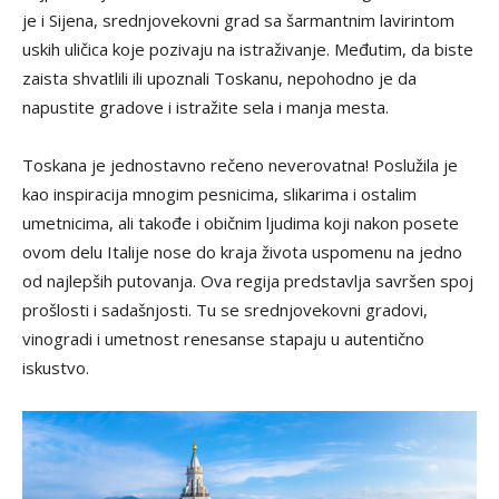
je i Sijena, srednjovekovni grad sa šarmantnim lavirintom
uskih uličica koje pozivaju na istraživanje. Međutim, da biste
zaista shvatlili ili upoznali Toskanu, nepohodno je da
napustite gradove i istražite sela i manja mesta.
Toskana je jednostavno rečeno neverovatna! Poslužila je
kao inspiracija mnogim pesnicima, slikarima i ostalim
umetnicima, ali takođe i običnim ljudima koji nakon posete
ovom delu Italije nose do kraja života uspomenu na jedno
od najlepših putovanja. Ova regija predstavlja savršen spoj
prošlosti i sadašnjosti. Tu se srednjovekovni gradovi,
vinogradi i umetnost renesanse stapaju u autentično
iskustvo.