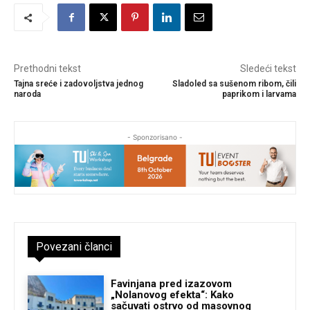
Prethodni tekst
Sledeći tekst
Tajna sreće i zadovoljstva jednog
Sladoled sa sušenom ribom, čili
naroda
paprikom i larvama
- Sponzorisano -
Povezani članci
Favinjana pred izazovom
„Nolanovog efekta“: Kako
sačuvati ostrvo od masovnog