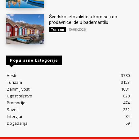
Švedsko letovalište u kom se i do
prodavnice ide u bademantilu
10/08/2026
Turizam
Popularne kategorije
Vesti
3780
Turizam
3153
Zanimljivosti
1081
Ugostiteljstvo
828
Promocije
474
Saveti
232
Intervjui
84
Događanja
69