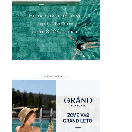
- Sponzorisano -