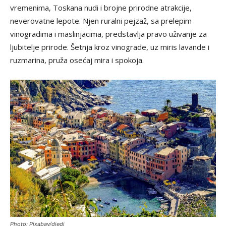
vremenima, Toskana nudi i brojne prirodne atrakcije,
neverovatne lepote. Njen ruralni pejzaž, sa prelepim
vinogradima i maslinjacima, predstavlja pravo uživanje za
ljubitelje prirode. Šetnja kroz vinograde, uz miris lavande i
ruzmarina, pruža osećaj mira i spokoja.
Photo: Pixabay/djedj