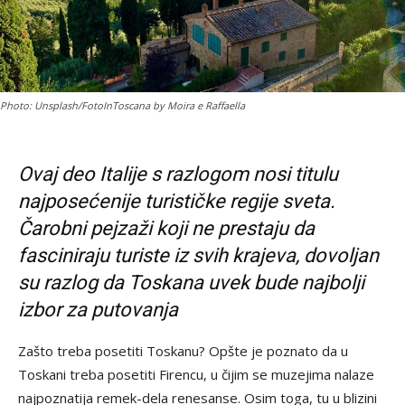
Photo: Unsplash/FotoInToscana by Moira e Raffaella
Ovaj deo Italije s razlogom nosi titulu
najposećenije turističke regije sveta.
Čarobni pejzaži koji ne prestaju da
fasciniraju turiste iz svih krajeva, dovoljan
su razlog da Toskana uvek bude najbolji
izbor za putovanja
Zašto treba posetiti Toskanu? Opšte je poznato da u
Toskani treba posetiti Firencu, u čijim se muzejima nalaze
najpoznatija remek-dela renesanse. Osim toga, tu u blizini