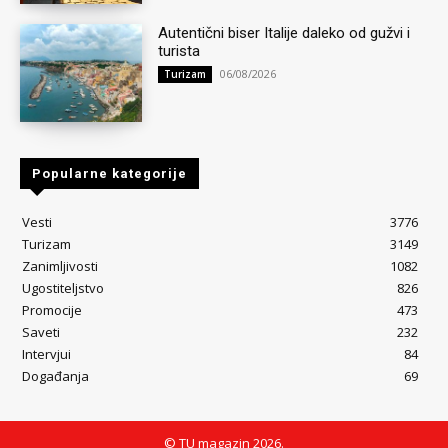
Autentični biser Italije daleko od gužvi i
turista
06/08/2026
Turizam
Popularne kategorije
Vesti
3776
Turizam
3149
Zanimljivosti
1082
Ugostiteljstvo
826
Promocije
473
Saveti
232
Intervjui
84
Događanja
69
© TU magazin 2026.