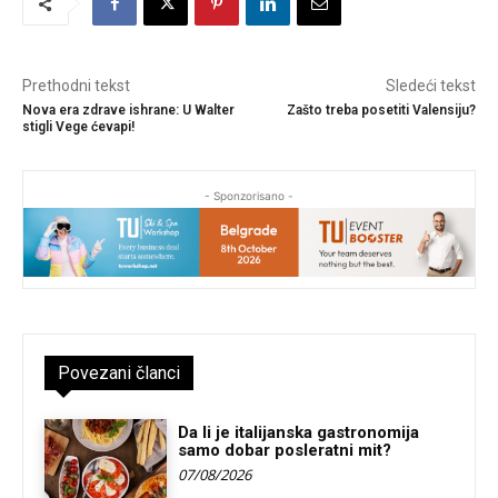
Prethodni tekst
Sledeći tekst
Nova era zdrave ishrane: U Walter
Zašto treba posetiti Valensiju?
stigli Vege ćevapi!
- Sponzorisano -
Povezani članci
Da li je italijanska gastronomija
samo dobar posleratni mit?
07/08/2026