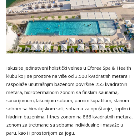
Iskusite jedinstveni holistički velnes u Eforea Spa & Health
klubu koji se prostire na više od 3.500 kvadratnih metara i
raspolaže unutrašnjim bazenom površine 255 kvadratnih
metara, hidrotermalnom zonom sa finskim saunama,
sanarijumom, lakonijum sobom, parnim kupatilom, slanom
sobom sa himalajskom soli, sobama za opuštanje, toplim i
hladnim bazenima, fitnes zonom na 866 kvadratnih metara,
zonom za tretmane sa sobama individualne i masaže u
paru, kao i i prostorijom za jogu.