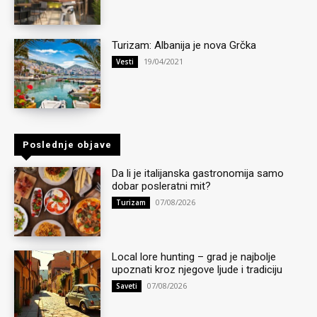
Turizam: Albanija je nova Grčka
19/04/2021
Vesti
Poslednje objave
Da li je italijanska gastronomija samo
dobar posleratni mit?
07/08/2026
Turizam
Local lore hunting – grad je najbolje
upoznati kroz njegove ljude i tradiciju
07/08/2026
Saveti