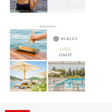
- Sponzorisano -