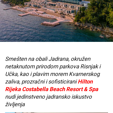
Smešten na obali Jadrana, okružen
netaknutom prirodom parkova Risnjak i
Učka, kao i plavim morem Kvarnerskog
zaliva, prozračni i sofisticirani
Hilton
Rijeka Costabella Beach Resort & Spa
nudi jedinstveno jadransko iskustvo
življenja