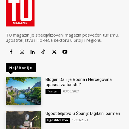
TU magazin je specijalizovani magazin posvećen turizmu,
ugostiteljstvu i HoReCa sektoru u Srbiji i regionu.
Najčitanije
Bloger: Da li je Bosna i Hercegovina
opasna za turiste?
03/03/2021
Turizam
Ugostiteljstvo u Španiji: Digitalni barmen
17/03/2021
Ugostiteljstvo