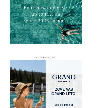
- Sponzorisano -