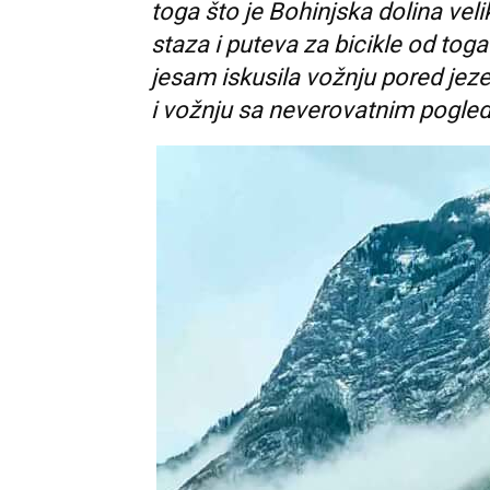
toga što je Bohinjska dolina vel
staza i puteva za bicikle od toga š
jesam iskusila vožnju pored jeze
i vožnju sa neverovatnim pogled