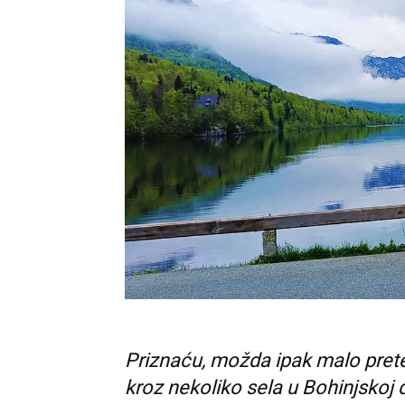
Priznaću, možda ipak malo prete
kroz nekoliko sela u Bohinjskoj d