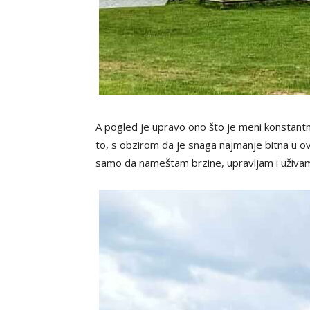
A pogled je upravo ono što je meni konstantno 
to, s obzirom da je snaga najmanje bitna u ov
samo da nameštam brzine, upravljam i uživam 