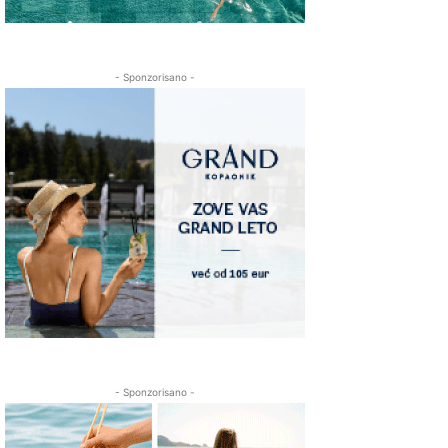
- Sponzorisano -
- Sponzorisano -