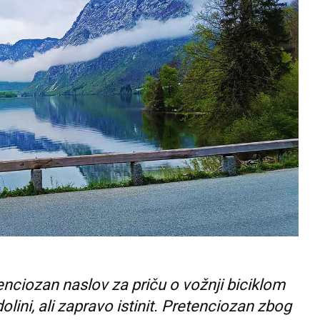
nciozan naslov za priču o vožnji biciklom
olini, ali zapravo istinit. Pretenciozan zbog