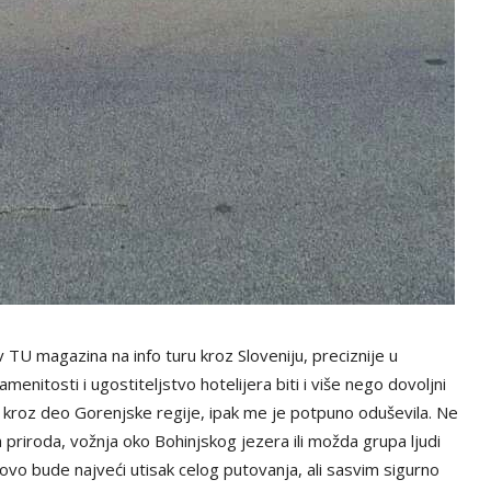
U magazina na info turu kroz Sloveniju, preciznije u
amenitosti i ugostiteljstvo hotelijera biti i više nego dovoljni
kla kroz deo Gorenjske regije, ipak me je potpuno oduševila. Ne
priroda, vožnja oko Bohinjskog jezera ili možda grupa ljudi
 ovo bude najveći utisak celog putovanja, ali sasvim sigurno