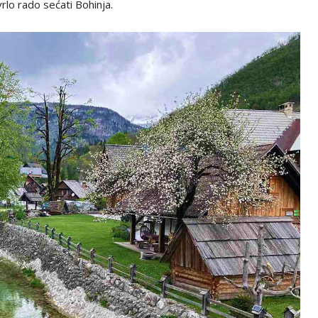
vrlo rado sećati Bohinja.