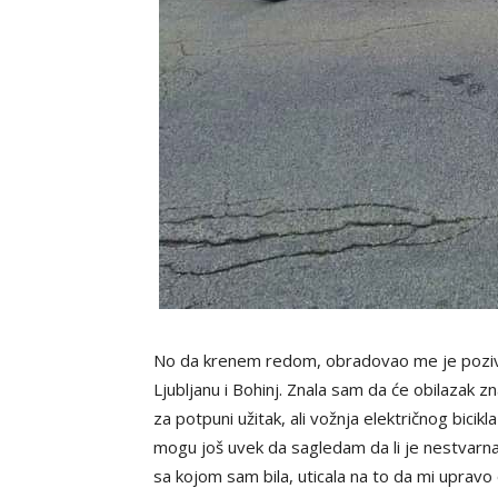
No da krenem redom, obradovao me je poziv T
Ljubljanu i Bohinj. Znala sam da će obilazak zn
za potpuni užitak, ali vožnja električnog bici
mogu još uvek da sagledam da li je nestvarna 
sa kojom sam bila, uticala na to da mi upravo