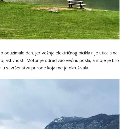
oduzimalo dah, jer vožnja električnog bicikla nije uticala na
oj aktivnosti. Motor je odrađivao većinu posla, a moje je bilo
u savršenstvu prirode koja me je okruživala.