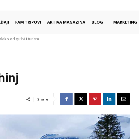
ĐAJI
FAM TRIPOVI
ARHIVA MAGAZINA
BLOG
MARKETING
ko od gužvi i turista
 započinju i završavaju dan
hinj
Share