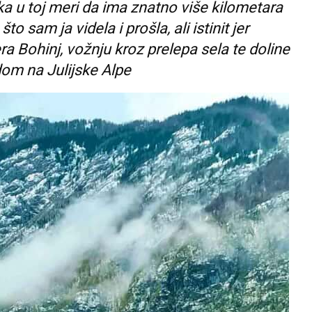
ika u toj meri da ima znatno više kilometara
to sam ja videla i prošla, ali istinit jer
ra Bohinj, vožnju kroz prelepa sela te doline
om na Julijske Alpe