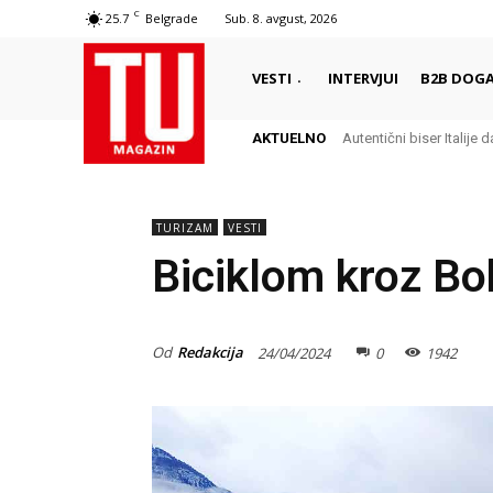
C
25.7
Belgrade
Sub. 8. avgust, 2026
VESTI
INTERVJUI
B2B DOGA
AKTUELNO
Autentični biser Italije dale
Delikates sa kojim Grci
TURIZAM
VESTI
Biciklom kroz Bo
Od
Redakcija
24/04/2024
0
1942