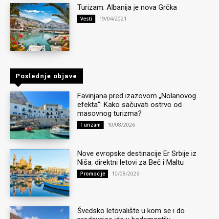
Turizam: Albanija je nova Grčka
19/04/2021
Vesti
Poslednje objave
Favinjana pred izazovom „Nolanovog
efekta“: Kako sačuvati ostrvo od
masovnog turizma?
10/08/2026
Turizam
Nove evropske destinacije Er Srbije iz
Niša: direktni letovi za Beč i Maltu
10/08/2026
Promocije
Švedsko letovalište u kom se i do