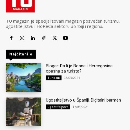
TU magazin je specijalizovani magazin posvećen turizmu,
ugostiteljstvu i HoReCa sektoru u Srbiji i regionu.
Najčitanije
Bloger: Da li je Bosna i Hercegovina
opasna za turiste?
03/03/2021
Turizam
Ugostiteljstvo u Španiji: Digitalni barmen
17/03/2021
Ugostiteljstvo