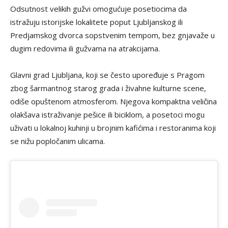
Odsutnost velikih gužvi omogućuje posetiocima da
istražuju istorijske lokalitete poput Ljubljanskog ili
Predjamskog dvorca sopstvenim tempom, bez gnjavaže u
dugim redovima ili gužvama na atrakcijama.
Glavni grad Ljubljana, koji se često upoređuje s Pragom
zbog šarmantnog starog grada i živahne kulturne scene,
odiše opuštenom atmosferom. Njegova kompaktna veličina
olakšava istraživanje pešice ili biciklom, a posetoci mogu
uživati u lokalnoj kuhinji u brojnim kafićima i restoranima koji
se nižu popločanim ulicama.