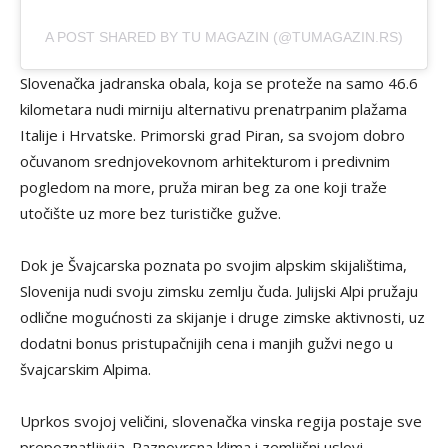
A POST SHARED BY TU MAGAZIN (@TUMAGAZIN.RS)
Slovenačka jadranska obala, koja se proteže na samo 46.6
kilometara nudi mirniju alternativu prenatrpanim plažama
Italije i Hrvatske. Primorski grad Piran, sa svojom dobro
očuvanom srednjovekovnom arhitekturom i predivnim
pogledom na more, pruža miran beg za one koji traže
utočište uz more bez turističke gužve.
Dok je Švajcarska poznata po svojim alpskim skijalištima,
Slovenija nudi svoju zimsku zemlju čuda. Julijski Alpi pružaju
odlične mogućnosti za skijanje i druge zimske aktivnosti, uz
dodatni bonus pristupačnijih cena i manjih gužvi nego u
švajcarskim Alpima.
Uprkos svojoj veličini, slovenačka vinska regija postaje sve
prepoznatljivija. Raznovrsna klima i zemljišni uslovi