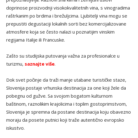
doprinose proizvodnji visokokvalitetnih vina, s vinogradima
raštrkanim po brdima i brežuljcima. Ljubitelji vina mogu se
prepustiti degustaciji lokalnih sorti bez komercijalizovane
atmosfere koja se često nalazi u poznatijim vinskim
regijama Italije ili Francuske.
Zašto su studijska putovanja važna za profesionalce u
turizmu,
saznajte više
.
Dok svet počinje da traži manje utabane turističke staze,
Slovenija postaje vrhunska destinacija za one koji žele da
pobegnu od gužve. Sa svojom bogatom kulturnom
baštinom, raznolikim krajolicima i toplim gostoprimstvom,
Slovenija je spremna da postane destinacija koju obavezno
moraju da posete putnici koji traže autentično evropsko
iskustvo.