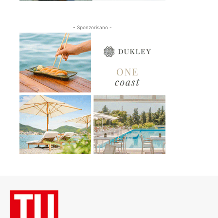
- Sponzorisano -