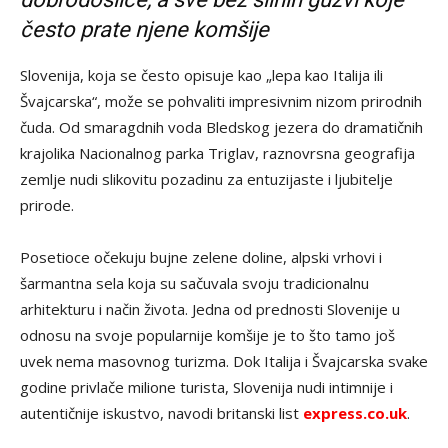
često prate njene komšije
Slovenija, koja se često opisuje kao „lepa kao Italija ili
Švajcarska“, može se pohvaliti impresivnim nizom prirodnih
čuda. Od smaragdnih voda Bledskog jezera do dramatičnih
krajolika Nacionalnog parka Triglav, raznovrsna geografija
zemlje nudi slikovitu pozadinu za entuzijaste i ljubitelje
prirode.
Posetioce očekuju bujne zelene doline, alpski vrhovi i
šarmantna sela koja su sačuvala svoju tradicionalnu
arhitekturu i način života. Jedna od prednosti Slovenije u
odnosu na svoje popularnije komšije je to što tamo još
uvek nema masovnog turizma. Dok Italija i Švajcarska svake
godine privlače milione turista, Slovenija nudi intimnije i
autentičnije iskustvo, navodi britanski list
express.co.uk
.