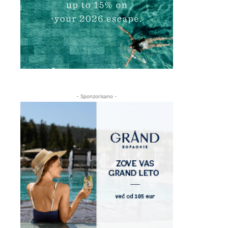
- Sponzorisano -