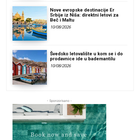
Nove evropske destinacije Er
Srbije iz Niša: direktni letovi za
Beč i Maltu
10/08/2026
Švedsko letovalište u kom se i do
prodavnice ide u bademantilu
10/08/2026
- Sponzorisano -