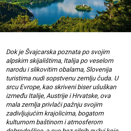
Dok je Švajcarska poznata po svojim
alpskim skijalištima, Italija po veselom
narodu i slikovitim obalama, Slovenija
turistima nudi sopstvenu zemlju čuda. U
srcu Evrope, kao skriveni biser ušuškan
između Italije, Austrije i Hrvatske, ova
mala zemlja privlači pažnju svojim
zadivljujućim krajolicima, bogatom
kulturnom baštinom i atmosferom
dobrodošlice, a sve bez silnih gužvi koje