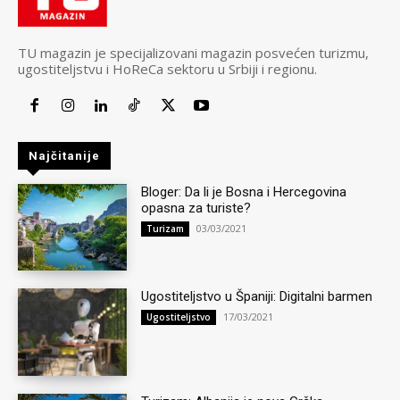
TU magazin je specijalizovani magazin posvećen turizmu,
ugostiteljstvu i HoReCa sektoru u Srbiji i regionu.
Najčitanije
Bloger: Da li je Bosna i Hercegovina
opasna za turiste?
03/03/2021
Turizam
Ugostiteljstvo u Španiji: Digitalni barmen
17/03/2021
Ugostiteljstvo