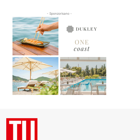
- Sponzorisano -