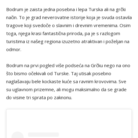
Bodrum je zaista jedna posebna i lepa Turska ali na grčki
način. To je grad neverovatne istorije koja je svuda ostavila
tragove koji svedoče o slavnim i drevnim vremenima. Osim
toga, njega krasi fantastična priroda, pa je s razlogom
turistima iz našeg regiona izuzetno atraktivan i poželjan na
odmor.
Bodrum na prvi pogled više podseća na Grčku nego na ono
što bismo očekivali od Turske. Taj utisak posebno
naglašavaju bele kockaste kuće sa ravnim krovovima. Sve
su uglavnom prizemne, ali mogu maksimalno da se grade
do visine tri sprata po zaknonu.