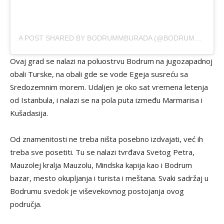
A POST SHARED BY BODRUMMBURADA (@BODRUMMBURADA)
Ovaj grad se nalazi na poluostrvu Bodrum na jugozapadnoj
obali Turske, na obali gde se vode Egeja susreću sa
Sredozemnim morem. Udaljen je oko sat vremena letenja
od Istanbula, i nalazi se na pola puta između Marmarisa i
Kušadasija.
Od znamenitosti ne treba ništa posebno izdvajati, već ih
treba sve posetiti. Tu se nalazi tvrđava Svetog Petra,
Mauzolej kralja Mauzolu, Mindska kapija kao i Bodrum
bazar, mesto okupljanja i turista i meštana. Svaki sadržaj u
Bodrumu svedok je viševekovnog postojanja ovog
područja.