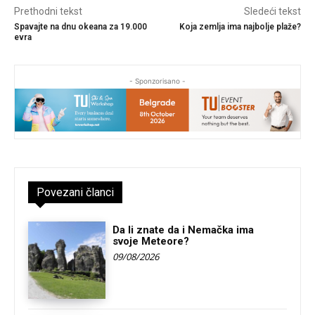
Prethodni tekst
Sledeći tekst
Spavajte na dnu okeana za 19.000
Koja zemlja ima najbolje plaže?
evra
- Sponzorisano -
Povezani članci
Da li znate da i Nemačka ima
svoje Meteore?
09/08/2026