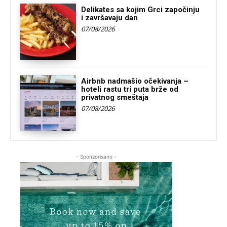
Delikates sa kojim Grci započinju
i završavaju dan
07/08/2026
Airbnb nadmašio očekivanja –
hoteli rastu tri puta brže od
privatnog smeštaja
07/08/2026
- Sponzorisano -