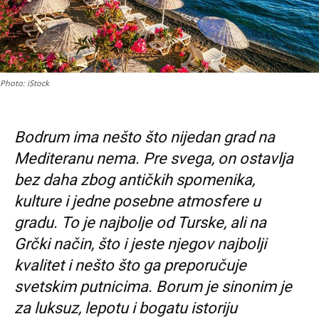
Photo: iStock
Bodrum ima nešto što nijedan grad na
Mediteranu nema. Pre svega, on ostavlja
bez daha zbog antičkih spomenika,
kulture i jedne posebne atmosfere u
gradu. To je najbolje od Turske, ali na
Grčki način, što i jeste njegov najbolji
kvalitet i nešto što ga preporučuje
svetskim putnicima. Borum je sinonim je
za luksuz, lepotu i bogatu istoriju