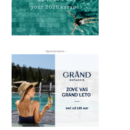
- Sponzorisano -