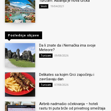
Turizam: Albanija je nova Grčka
19/04/2021
Vesti
Poslednje objave
Da li znate da i Nemačka ima svoje
Meteore?
09/08/2026
Turizam
Delikates sa kojim Grci započinju i
završavaju dan
07/08/2026
Turizam
Airbnb nadmašio očekivanja – hoteli
rastu tri puta brže od privatnog smeštaja