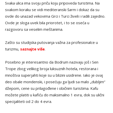
Svaka ulica ima svoju priču koju pripoveda turistima. Na
svakom koraku se vidi mediteranski šarm i dokaz da su
ovde do unazad vekovima Grci i Turci živeli i radili zajedno.
Ovde je sloga uvek bila priorotet, i to se oseća u
razgovoru sa veselim meštanima.
Zašto su studijska putovanja važna za profesionalce u
turizmu,
saznajte više
.
Posebno je interesantno da Bodrum nazivaju još i Sen
Trope zbog velikog broja luksuznih hotela, restorana i
mnoštva superjahti koje su u blizini usidrene. Iako je ovaj
deo obale mondenski, i posećuju ga ljudi sa malo „dubljim“
džepom, cene su prilagođene i običnim turistima. Kafu
možete platiti u kafiću do maksimalno 1 evra, dok su ulični
specijaliteti od 2 do 4 evra.