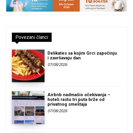
Povezani članci
Delikates sa kojim Grci započinju
i završavaju dan
07/08/2026
Airbnb nadmašio očekivanja –
hoteli rastu tri puta brže od
privatnog smeštaja
07/08/2026