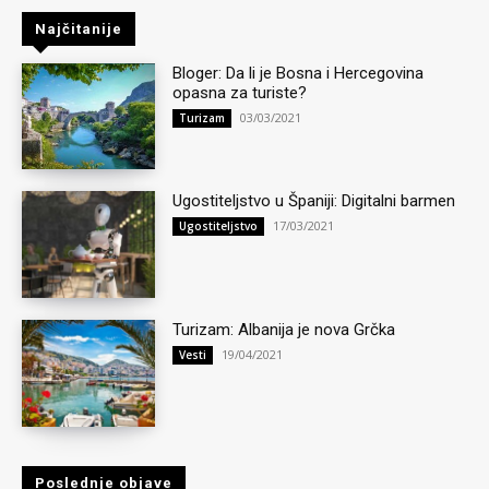
Najčitanije
Bloger: Da li je Bosna i Hercegovina
opasna za turiste?
03/03/2021
Turizam
Ugostiteljstvo u Španiji: Digitalni barmen
17/03/2021
Ugostiteljstvo
Turizam: Albanija je nova Grčka
19/04/2021
Vesti
Poslednje objave