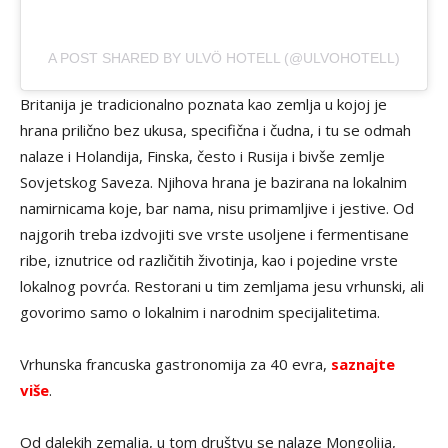
A POST SHARED BY ULVÖ HOTELL (@ULVOHOTELL)
Britanija je tradicionalno poznata kao zemlja u kojoj je
hrana prilično bez ukusa, specifična i čudna, i tu se odmah
nalaze i Holandija, Finska, često i Rusija i bivše zemlje
Sovjetskog Saveza. Njihova hrana je bazirana na lokalnim
namirnicama koje, bar nama, nisu primamljive i jestive. Od
najgorih treba izdvojiti sve vrste usoljene i fermentisane
ribe, iznutrice od različitih životinja, kao i pojedine vrste
lokalnog povrća. Restorani u tim zemljama jesu vrhunski, ali
govorimo samo o lokalnim i narodnim specijalitetima.
Vrhunska francuska gastronomija za 40 evra,
saznajte
više
.
Od dalekih zemalja, u tom društvu se nalaze Mongolija,