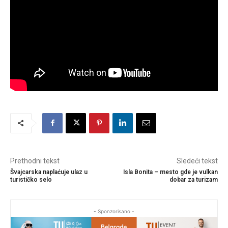
Prethodni tekst
Sledeći tekst
Švajcarska naplaćuje ulaz u
Isla Bonita – mesto gde je vulkan
turističko selo
dobar za turizam
- Sponzorisano -