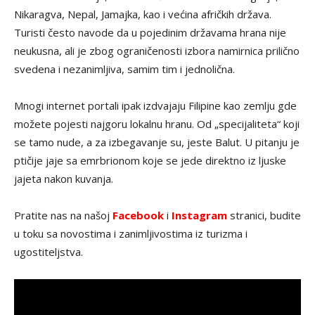
Nikaragva, Nepal, Jamajka, kao i većina afričkih država.
Turisti često navode da u pojedinim državama hrana nije
neukusna, ali je zbog ograničenosti izbora namirnica prilično
svedena i nezanimljiva, samim tim i jednolična.
Mnogi internet portali ipak izdvajaju Filipine kao zemlju gde
možete pojesti najgoru lokalnu hranu. Od „specijaliteta“ koji
se tamo nude, a za izbegavanje su, jeste Balut. U pitanju je
ptičije jaje sa emrbrionom koje se jede direktno iz ljuske
jajeta nakon kuvanja.
Pratite nas na našoj
Facebook
i
Instagram
stranici, budite
u toku sa novostima i zanimljivostima iz turizma i
ugostiteljstva.