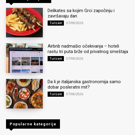
Delikates sa kojim Grci započinju i
završavaju dan
07/08/2026
Turizam
Airbnb nadmašio očekivanja – hoteli
rastu tri puta brže od privatnog smeštaja
07/08/2026
Turizam
Da li je italijanska gastronomija samo
dobar posleratni mit?
07/08/2026
Turizam
Popularne kategorije