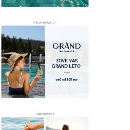
- Sponzorisano -
- Sponzorisano -