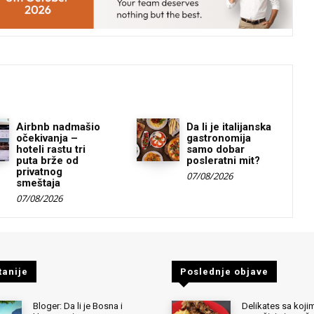
Airbnb nadmašio
Da li je italijanska
očekivanja –
gastronomija
hoteli rastu tri
samo dobar
puta brže od
posleratni mit?
privatnog
07/08/2026
smeštaja
07/08/2026
tanije
Poslednje objave
Bloger: Da li je Bosna i
Delikates sa kojim