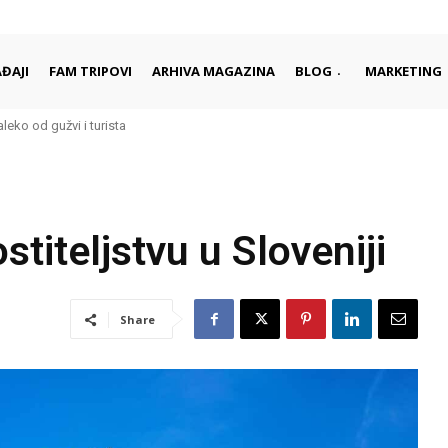
ĐAJI
FAM TRIPOVI
ARHIVA MAGAZINA
BLOG
MARKETING
aleko od gužvi i turista
titeljstvu u Sloveniji
Share