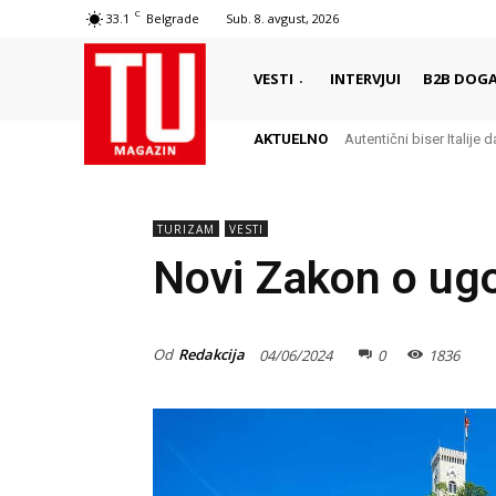
C
33.1
Belgrade
Sub. 8. avgust, 2026
VESTI
INTERVJUI
B2B DOGA
AKTUELNO
Autentični biser Italije d
TURIZAM
VESTI
Novi Zakon o ugos
Od
Redakcija
04/06/2024
0
1836