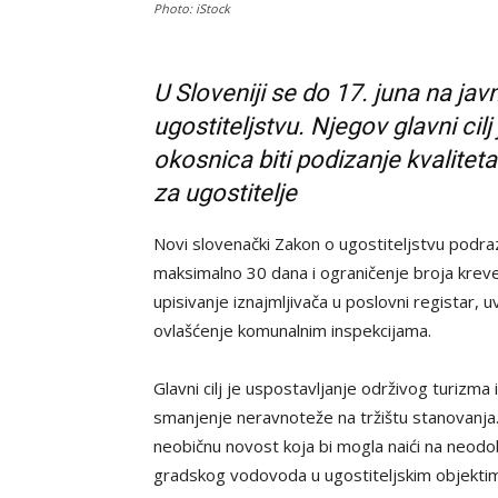
Photo: iStock
U Sloveniji se
do 17. juna
na jav
ugostiteljstvu. Njegov glavni cilj
okosnica biti podizanje kvalitet
za ugostitelje
Novi slovenački Zakon o ugostiteljstvu podr
maksimalno 30 dana i ograničenje broja krev
upisivanje iznajmljivača u poslovni registar, 
ovlašćenje komunalnim inspekcijama.
Glavni cilj je uspostavljanje održivog turizma i
smanjenje neravnoteže na tržištu stanovanja.
neobičnu novost koja bi mogla naići na neodo
gradskog vodovoda u ugostiteljskim objekti