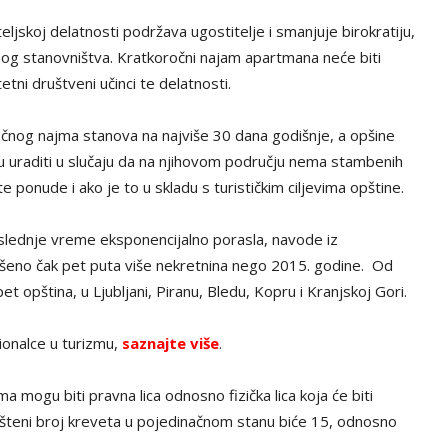
ljskoj delatnosti podržava ugostitelje i smanjuje birokratiju,
alnog stanovništva. Kratkoročni najam apartmana neće biti
tni društveni učinci te delatnosti.
očnog najma stanova na najviše 30 dana godišnje, a opšine
 uraditi u slučaju da na njihovom području nema stambenih
ponude i ako je to u skladu s turističkim ciljevima opštine.
slednje vreme eksponencijalno porasla, navode iz
lašeno čak pet puta više nekretnina nego 2015. godine. Od
 opština, u Ljubljani, Piranu, Bledu, Kopru i Kranjskoj Gori.
ionalce u turizmu,
saznajte više
.
a mogu biti pravna lica odnosno fizička lica koja će biti
ušteni broj kreveta u pojedinačnom stanu biće 15, odnosno