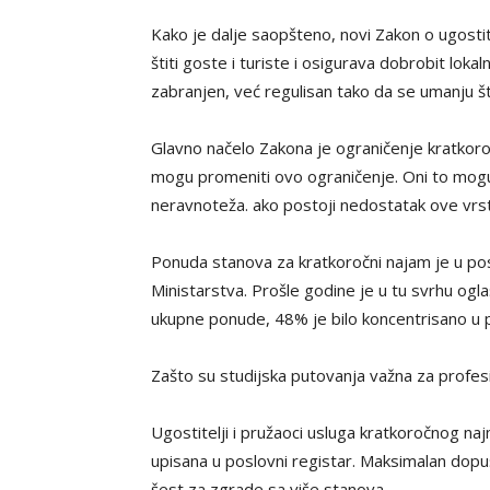
Kako je dalje saopšteno, novi Zakon o ugostite
štiti goste i turiste i osigurava dobrobit lok
zabranjen, već regulisan tako da se umanju šte
Glavno načelo Zakona je ograničenje kratkor
mogu promeniti ovo ograničenje. Oni to mogu
neravnoteža. ako postoji nedostatak ove vrste 
Ponuda stanova za kratkoročni najam je u po
Ministarstva. Prošle godine je u tu svrhu og
ukupne ponude, 48% je bilo koncentrisano u pet
Zašto su studijska putovanja važna za profes
Ugostitelji i pružaoci usluga kratkoročnog najm
upisana u poslovni registar. Maksimalan dop
šest za zgrade sa više stanova.