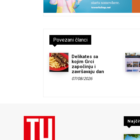
Povezani članci
Delikates sa
kojim Grci
započinju i
završavaju dan
07/08/2026
Najči