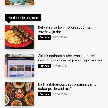
Poslednje objave
Delikates sa kojim Grci započinju i
završavaju dan
07/08/2026
Turizam
Airbnb nadmašio očekivanja – hoteli
rastu tri puta brže od privatnog smeštaja
07/08/2026
Turizam
Da li je italijanska gastronomija samo
dobar posleratni mit?
07/08/2026
Turizam