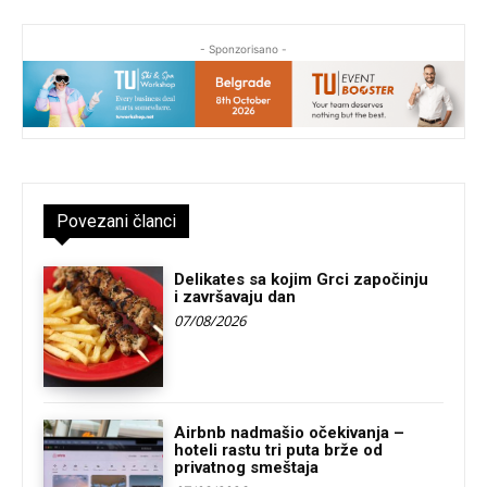
- Sponzorisano -
Povezani članci
Delikates sa kojim Grci započinju
i završavaju dan
07/08/2026
Airbnb nadmašio očekivanja –
hoteli rastu tri puta brže od
privatnog smeštaja