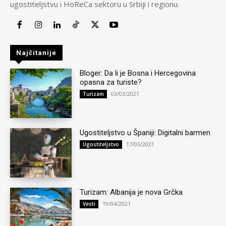
ugostiteljstvu i HoReCa sektoru u Srbiji i regionu.
Najčitanije
Bloger: Da li je Bosna i Hercegovina
opasna za turiste?
03/03/2021
Turizam
Ugostiteljstvo u Španiji: Digitalni barmen
17/03/2021
Ugostiteljstvo
Turizam: Albanija je nova Grčka
19/04/2021
Vesti