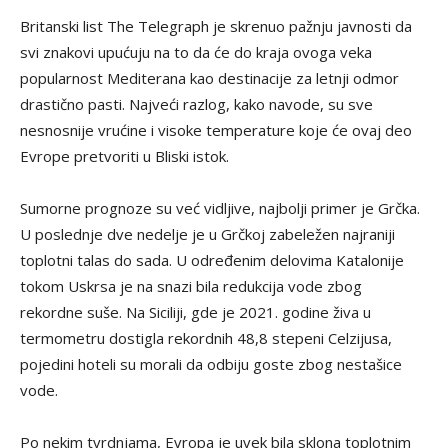
Britanski list The Telegraph je skrenuo pažnju javnosti da
svi znakovi upućuju na to da će do kraja ovoga veka
popularnost Mediterana kao destinacije za letnji odmor
drastično pasti. Najveći razlog, kako navode, su sve
nesnosnije vrućine i visoke temperature koje će ovaj deo
Evrope pretvoriti u Bliski istok.
Sumorne prognoze su već vidljive, najbolji primer je Grčka.
U poslednje dve nedelje je u Grčkoj zabeležen najraniji
toplotni talas do sada. U određenim delovima Katalonije
tokom Uskrsa je na snazi bila redukcija vode zbog
rekordne suše. Na Siciliji, gde je 2021. godine živa u
termometru dostigla rekordnih 48,8 stepeni Celzijusa,
pojedini hoteli su morali da odbiju goste zbog nestašice
vode.
Po nekim tvrdnjama, Evropa je uvek bila sklona toplotnim