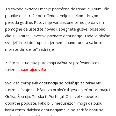
To takođe aktivira i manje posećene destinacije, i stimuliše
putnike da istraže određene zemlje u nekom drugom
periodu godine. Putovanje van sezone bi moglo da vam
pomogne da uštedite novac i izbegnete gužve, posebno
ako su u pitanju svetski poznate destinacije. Tada je obično
sve jeftinije i dostupnije, jer nema puno turista sa kojim
morate da “delite” sadržaje.
Zašto su studijska putovanja važna za profesionalce u
turizmu,
saznajte više
.
Sve više evropskih destinacija se odlučuje za takav vid
turizma. Svoje sadržaje za proleće ili jesen već pripremaju i
Grčka, Španija, Turska ili Portugal. Oni uveliko uvode i
dodatne popuste, kako bi u međusezoni mogli da budu
konkurentni dalekim destinacijama, a po sadržajnosti se