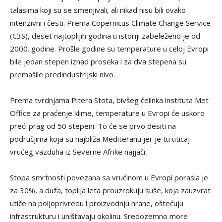
talasima koji su se smenjivali, ali nikad nisu bili ovako
intenzivni i česti. Prema Copernicus Climate Change Service
(C3S), deset najtoplijih godina u istoriji zabeleženo je od
2000. godine. Prošle godine su temperature u celoj Evropi
bile jedan stepen iznad proseka i za dva stepena su
premašile predindustrijski nivo.
Prema tvrdnjama Pitera Stota, bivšeg čelinka instituta Met
Office za praćenje klime, temperature u Evropi će uskoro
preći prag od 50 stepeni. To će se prvo desiti na
područjima koja su najbliža Mediteranu jer je tu uticaj
vrućeg vazduha iz Severne Afrike najjači.
Stopa smrtnosti povezana sa vrućinom u Evropi porasla je
za 30%, a duža, toplija leta prouzrokuju suše, koja zauzvrat
utiče na poljoprivredu i proizvodnju hrane, oštećuju
infrastrukturu i uništavaju okolinu. Sredozemno more