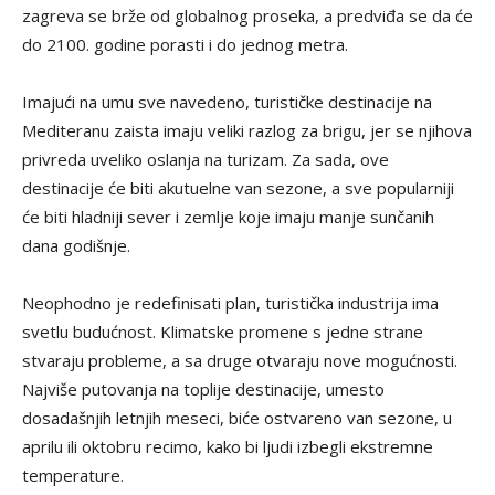
zagreva se brže od globalnog proseka, a predviđa se da će
do 2100. godine porasti i do jednog metra.
Imajući na umu sve navedeno, turističke destinacije na
Mediteranu zaista imaju veliki razlog za brigu, jer se njihova
privreda uveliko oslanja na turizam. Za sada, ove
destinacije će biti akutuelne van sezone, a sve popularniji
će biti hladniji sever i zemlje koje imaju manje sunčanih
dana godišnje.
Neophodno je redefinisati plan, turistička industrija ima
svetlu budućnost. Klimatske promene s jedne strane
stvaraju probleme, a sa druge otvaraju nove mogućnosti.
Najviše putovanja na toplije destinacije, umesto
dosadašnjih letnjih meseci, biće ostvareno van sezone, u
aprilu ili oktobru recimo, kako bi ljudi izbegli ekstremne
temperature.