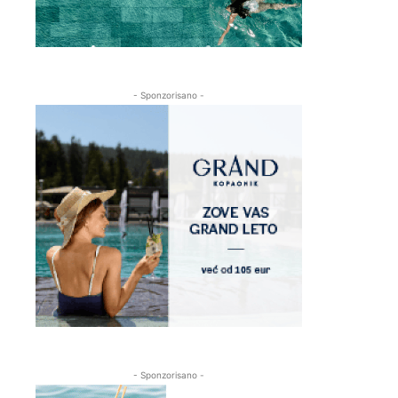
- Sponzorisano -
- Sponzorisano -