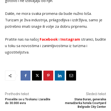
gotovo i ne izdvajaju od njih.
Dakle, ne mora svaka promena da bude nužno loša.
Turizam je živa industrija, prilagodljiva i izdržljiva, samo je
potrebno imati snage ili volje za dobru pripremu.
Pratite nas na našoj
Facebook
i
Instagram
stranici, budite
u toku sa novostima i zanimljivostima iz turizma i
ugostiteljstva.
Prethodni tekst
Sledeći tekst
Preselite se u Toskanu i zaradite
Stana Đuran, generalna
do 30.000 evra
menadžerka hotela Courtyard
Belgrade City Center