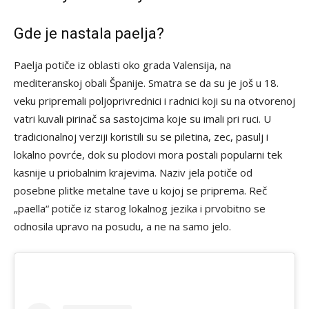
Gde je nastala paelja?
Paelja potiče iz oblasti oko grada Valensija, na
mediteranskoj obali Španije. Smatra se da su je još u 18.
veku pripremali poljoprivrednici i radnici koji su na otvorenoj
vatri kuvali pirinač sa sastojcima koje su imali pri ruci. U
tradicionalnoj verziji koristili su se piletina, zec, pasulj i
lokalno povrće, dok su plodovi mora postali popularni tek
kasnije u priobalnim krajevima. Naziv jela potiče od
posebne plitke metalne tave u kojoj se priprema. Reč
„paella“ potiče iz starog lokalnog jezika i prvobitno se
odnosila upravo na posudu, a ne na samo jelo.