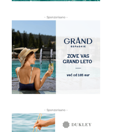
- Sponzorisano -
- Sponzorisano -