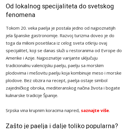
Od lokalnog specijaliteta do svetskog
fenomena
Tokom 20. veka paelja je postala jedno od najpoznatijih
jela španske gastronomije. Razvoj turizma doveo je do
toga da milioni posetilaca iz celog sveta otkriju ovaj
specijalitet, koji se danas služi u restoranima od Evrope do
Amerike i Azije. Najpoznatije varijante uključuju
tradicionalnu valencijsku paelju, paelju sa morskim
plodovima i mešovitu paelju koja kombinuje meso i morske
plodove. Bez obzira na recept, paelja ostaje simbol
zajedničkog obroka, mediteranskog načina života i bogate
kulinarske tradicije Španije.
Srpska vina krupnim koracima napred,
saznajte više
.
Zašto je paelja i dalje toliko popularna?