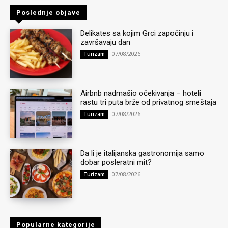
Poslednje objave
Delikates sa kojim Grci započinju i
završavaju dan
07/08/2026
Turizam
Airbnb nadmašio očekivanja – hoteli
rastu tri puta brže od privatnog smeštaja
07/08/2026
Turizam
Da li je italijanska gastronomija samo
dobar posleratni mit?
07/08/2026
Turizam
Popularne kategorije