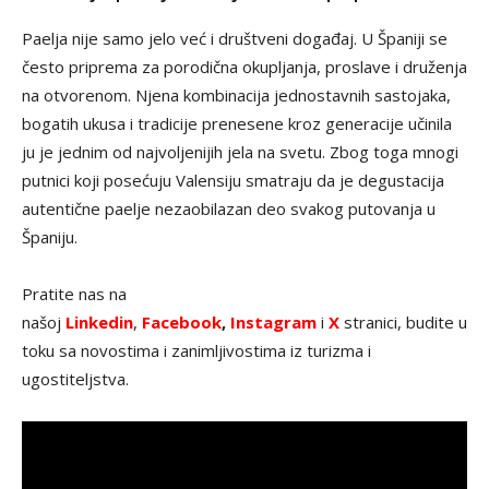
Paelja nije samo jelo već i društveni događaj. U Španiji se
često priprema za porodična okupljanja, proslave i druženja
na otvorenom. Njena kombinacija jednostavnih sastojaka,
bogatih ukusa i tradicije prenesene kroz generacije učinila
ju je jednim od najvoljenijih jela na svetu. Zbog toga mnogi
putnici koji posećuju Valensiju smatraju da je degustacija
autentične paelje nezaobilazan deo svakog putovanja u
Španiju.
Pratite nas na
našoj
Linkedin
,
Facebook
,
Instagram
i
X
stranici, budite u
toku sa novostima i zanimljivostima iz turizma i
ugostiteljstva.