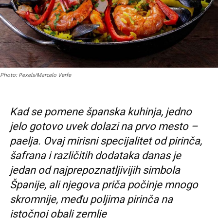
Photo: Pexels/Marcelo Verfe
Kad se pomene španska kuhinja, jedno
jelo gotovo uvek dolazi na prvo mesto –
paelja. Ovaj mirisni specijalitet od pirinča,
šafrana i različitih dodataka danas je
jedan od najprepoznatljivijih simbola
Španije, ali njegova priča počinje mnogo
skromnije, među poljima pirinča na
istočnoj obali zemlje