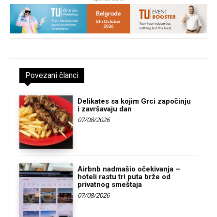
Povezani članci
Delikates sa kojim Grci započinju
i završavaju dan
07/08/2026
Airbnb nadmašio očekivanja –
hoteli rastu tri puta brže od
privatnog smeštaja
07/08/2026