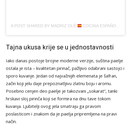
A POST SHARED BY MADRIZ OLÉ
COCINA ESPAÑOLA (@MADRIZOLE)
Tajna ukusa krije se u jednostavnosti
Iako danas postoje brojne moderne verzije, suština paelje
ostala je ista – kvalitetan pirinač, pažljivo odabrani sastojci i
sporo kuvanje. Jedan od najvažnijih elemenata je šafran,
začin koji jelu daje prepoznatljivu zlatnu boju i aromu.
Posebno cenjen deo paelje je takozvani „sokarat“, tanki
hrskavi sloj pirinča koji se formira na dnu tave tokom
kuvanja. Ljubitelji ovog jela smatraju ga pravom
poslasticom i znakom da je paelja pripremljena na pravi
način.