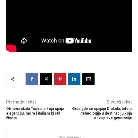
Prethodni tekst
Sledeći tekst
Otmena obala Toskane koja spaja
Grad gde se spajaju Drakula, tehno
eleganciju, more i italijanski stil
i tehnologija u destinaciju koja
života
osvaja sve generacije
- Sponzorisano -