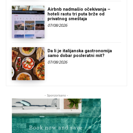
Airbnb nadmašio očekivanja –
hoteli rastu tri puta brže od
privatnog smeštaja
07/08/2026
Da li je italijanska gastronomija
samo dobar posleratni mit?
07/08/2026
- Sponzorisano -