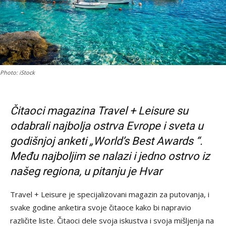
Photo: iStock
Čitaoci magazina Travel + Leisure su
odabrali najbolja ostrva Evrope i sveta u
godišnjoj anketi „World’s Best Awards “.
Među najboljim se nalazi i jedno ostrvo iz
našeg regiona, u pitanju je Hvar
Travel + Leisure je specijalizovani magazin za putovanja, i
svake godine anketira svoje čitaoce kako bi napravio
različite liste. Čitaoci dele svoja iskustva i svoja mišljenja na