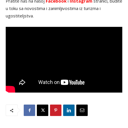
Pratite nas na našoj
Facebook
i
Instagram
stranici, budite
u toku sa novostima i zanimljivostima iz turizma i
ugostiteljstva.