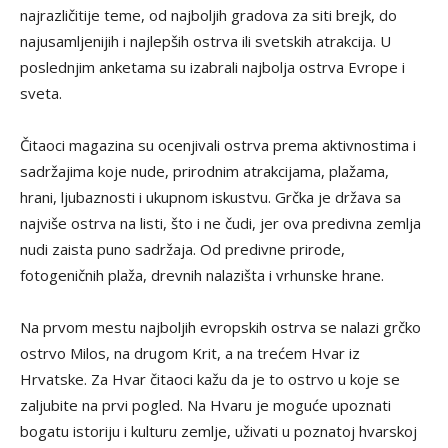
najrazličitije teme, od najboljih gradova za siti brejk, do
najusamljenijih i najlepših ostrva ili svetskih atrakcija. U
poslednjim anketama su izabrali najbolja ostrva Evrope i
sveta.
Čitaoci magazina su ocenjivali ostrva prema aktivnostima i
sadržajima koje nude, prirodnim atrakcijama, plažama,
hrani, ljubaznosti i ukupnom iskustvu. Grčka je država sa
najviše ostrva na listi, što i ne čudi, jer ova predivna zemlja
nudi zaista puno sadržaja. Od predivne prirode,
fotogeničnih plaža, drevnih nalazišta i vrhunske hrane.
Na prvom mestu najboljih evropskih ostrva se nalazi grčko
ostrvo Milos, na drugom Krit, a na trećem Hvar iz
Hrvatske. Za Hvar čitaoci kažu da je to ostrvo u koje se
zaljubite na prvi pogled. Na Hvaru je moguće upoznati
bogatu istoriju i kulturu zemlje, uživati u poznatoj hvarskoj