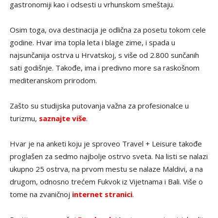
gastronomiji kao i odsesti u vrhunskom smeštaju.
Osim toga, ova destinacija je odlična za posetu tokom cele
godine. Hvar ima topla leta i blage zime, i spada u
najsunčanija ostrva u Hrvatskoj, s više od 2.800 sunčanih
sati godišnje. Takođe, ima i predivno more sa raskošnom
mediteranskom prirodom.
Zašto su studijska putovanja važna za profesionalce u
turizmu,
saznajte više
.
Hvar je na anketi koju je sproveo Travel + Leisure takođe
proglašen za sedmo najbolje ostrvo sveta. Na listi se nalazi
ukupno 25 ostrva, na prvom mestu se nalaze Maldivi, a na
drugom, odnosno trećem Fukvok iz Vijetnama i Bali. Više o
tome na zvaničnoj
internet stranici
.