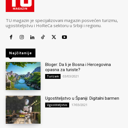
TU magazin je specijalizovani magazin posvećen turizmu,
ugostiteljstvu i HoReCa sektoru u Srbiji i regionu.
Najčitanije
Bloger: Da li je Bosna i Hercegovina
opasna za turiste?
03/03/2021
Turizam
Ugostiteljstvo u Španiji: Digitalni barmen
17/03/2021
Ugostiteljstvo