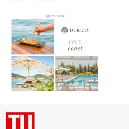
- Sponzorisano -