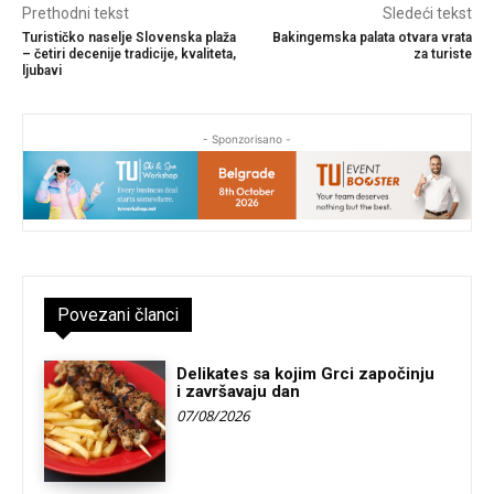
Prethodni tekst
Sledeći tekst
Turističko naselje Slovenska plaža
Bakingemska palata otvara vrata
– četiri decenije tradicije, kvaliteta,
za turiste
ljubavi
- Sponzorisano -
Povezani članci
Delikates sa kojim Grci započinju
i završavaju dan
07/08/2026