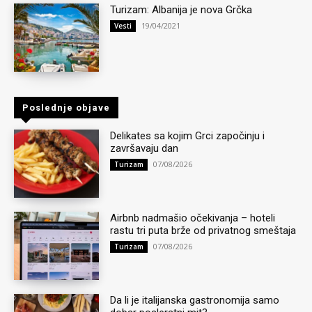
Turizam: Albanija je nova Grčka
19/04/2021
Vesti
Poslednje objave
Delikates sa kojim Grci započinju i
završavaju dan
07/08/2026
Turizam
Airbnb nadmašio očekivanja – hoteli
rastu tri puta brže od privatnog smeštaja
07/08/2026
Turizam
Da li je italijanska gastronomija samo