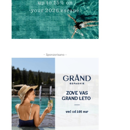
- Sponzorisano -