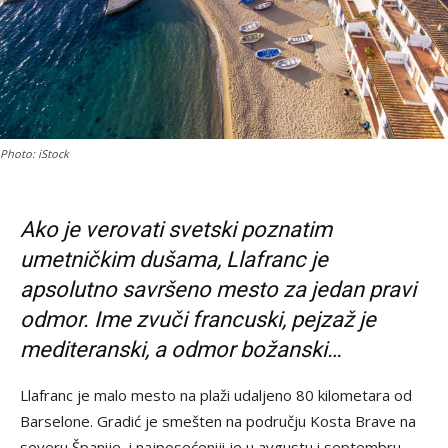
Photo: iStock
Ako je verovati svetski poznatim
umetničkim dušama, Llafranc je
apsolutno savršeno mesto za jedan pravi
odmor. Ime zvuči francuski, pejzaž je
mediteranski, a odmor božanski…
Llafranc je malo mesto na plaži udaljeno 80 kilometara od
Barselone. Gradić je smešten na području Kosta Brave na
severu Španije, i najposećeniji je u avgustu i septembru,