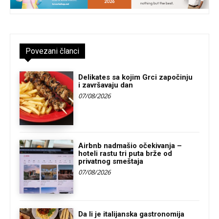
Povezani članci
Delikates sa kojim Grci započinju
i završavaju dan
07/08/2026
Airbnb nadmašio očekivanja –
hoteli rastu tri puta brže od
privatnog smeštaja
07/08/2026
Da li je italijanska gastronomija