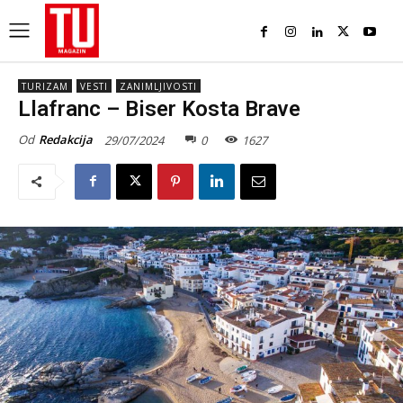
TURIZAM
VESTI
ZANIMLJIVOSTI
Llafranc – Biser Kosta Brave
Od
Redakcija
29/07/2024
0
1627