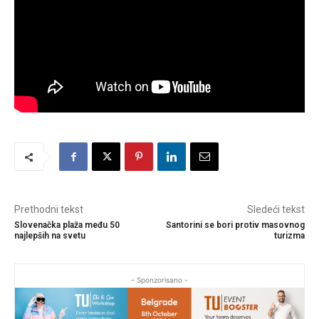
Prethodni tekst
Sledeći tekst
Slovenačka plaža među 50
Santorini se bori protiv masovnog
najlepših na svetu
turizma
- Sponzorisano -