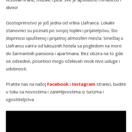
divno!
Gostoprimstvo je još jedna od vrlina Llafranca. Lokalni
stanovnici su poznati po svojoj toplini i prijateljstvu, što
doprinosi opuštenoj i prijatnoj atmosferi mesta. Smeštaj u
Llafrancu varira od luksuznih hotela sa pogledom na more
do šarmantnih pansiona i apartmana. Bez obzira na to gde
se odsedne, posetioci mogu očekivati visok nivo usluge i
udobnosti.
Pratite nas na našoj
Facebook
i
Instagram
stranici, budite
u toku sa novostima i zanimljivostima iz turizma i
ugostiteljstva.