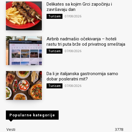
Delikates sa kojim Grci započinju i
završavaju dan
07/08/2026
Turizam
Airbnb nadmašio očekivanja – hoteli
rastu tri puta brže od privatnog smeštaja
07/08/2026
Turizam
Da li je italijanska gastronomija samo
dobar posleratni mit?
07/08/2026
Turizam
Popularne kategorije
Vesti
3778