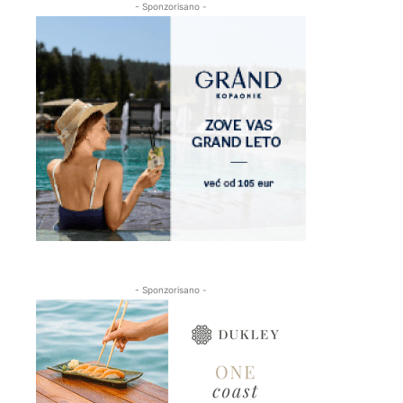
- Sponzorisano -
- Sponzorisano -