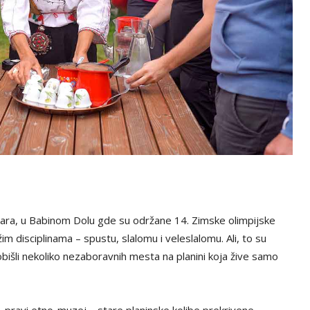
tara, u Babinom Dolu gde su održane 14. Zimske olimpijske
im disciplinama – spustu, slalomu i veleslalomu. Ali, to su
bišli nekoliko nezaboravnih mesta na planini koja žive samo