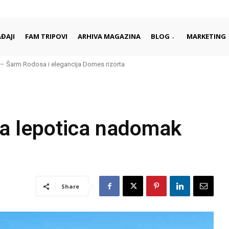
ĐAJI
FAM TRIPOVI
ARHIVA MAGAZINA
BLOG
MARKETING
arm Rodosa i elegancija Domes rizorta
daleko od gužvi i turista
lja lepotica nadomak
Share