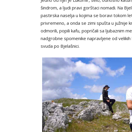
Jedno od njih je Lukomir, selo, odnosno katun
šindrom, a ljudi pravi gorštaci nomadi. Na Bjela
pastirska naselja u kojima se boravi tokom le
privremeno, a onda se zimi spušta u južnije 
odmorili, popili kafu, popričali sa ljubaznim
nadgrobne spomenike napravljene od velikih 
svuda po Bjelašnici.