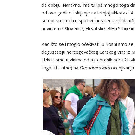
da dobiju. Naravno, ima tu još mnogo toga da 
od ove godine i skijanje na letnjoj ski-stazi.
se opuste i odu u spa i velnes centar ili da u
novinara iz Slovenije, Hrvatske, BiH i Srbije im
Kao što se i moglo očekivati, u Bosni smo se 
degustaciju hercegovačkog Carskog vina iz Međ
Uživali smo u vinima od autohtonih sorti žilav
toga tri zlatne) na
Decanterovom
ocenjivanju.