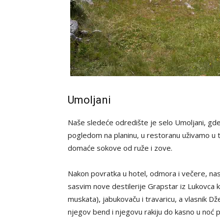
Umoljani
Naše sledeće odredište je selo Umoljani, gde 
pogledom na planinu, u restoranu uživamo u tr
domaće sokove od ruže i zove.
Nakon povratka u hotel, odmora i večere, nas
sasvim nove destilerije Grapstar iz Lukovca
muskata), jabukovaču i travaricu, a vlasnik D
njegov bend i njegovu rakiju do kasno u noć p