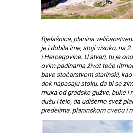
Bjelašnica, planina veličanstveni
je i dobila ime, stoji visoko, n
i Hercegovine. U stvari, tu je o
ovim padinama život teče ritmo
bave stočarstvom starinski, kao i
dok napasaju stoku, da bi se zimi 
muka od gradske gužve, buke i
dušu i telo, da udišemo svež pl
predelima, planinskom cveću i m