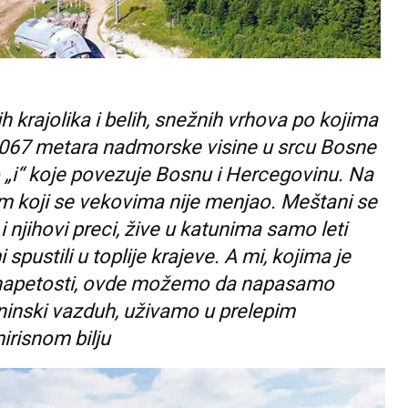
h krajolika i belih, snežnih vrhova po kojima
a 2.067 metara nadmorske visine u srcu Bosne
no „i“ koje povezuje Bosnu i Hercegovinu. Na
m koji se vekovima nije menjao. Meštani se
 njihovi preci, žive u katunima samo leti
spustili u toplije krajeve. A mi, kojima je
 napetosti, ovde možemo da napasamo
aninski vazduh, uživamo u prelepim
irisnom bilju