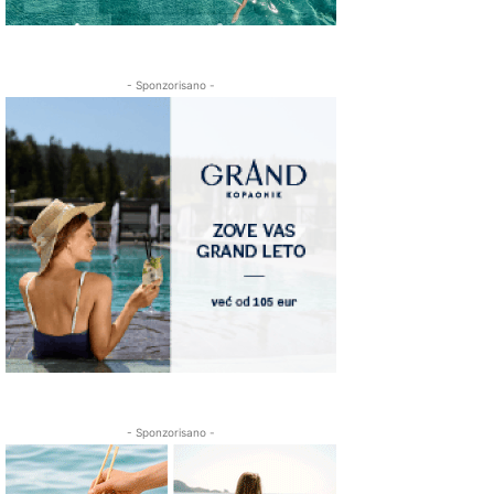
- Sponzorisano -
- Sponzorisano -