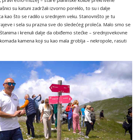
, pravi etno-muzej – stare planinske kolibe prekrivene
šnici su katuni zadržali izvorno poreklo, to su i dalje
ta kao što se radilo u srednjem veku. Stanovništo je tu
krajeve i sela su prazna sve do sledećeg proleća. Malo smo se
 meštanima i krenuli dalje da obiđemo stećke – srednjovekovne
komada kamena koji su kao mala groblja – nekropole, rasuti