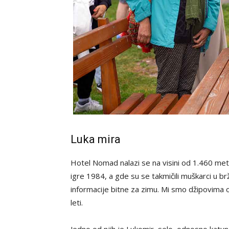
Luka mira
Hotel Nomad nalazi se na visini od 1.460 me
igre 1984, a gde su se takmičili muškarci u brž
informacije bitne za zimu. Mi smo džipovima o
leti.