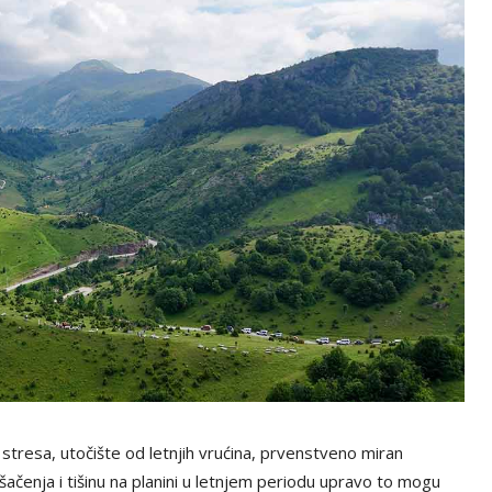
stresa, utočište od letnjih vrućina, prvenstveno miran
šačenja i tišinu na planini u letnjem periodu upravo to mogu