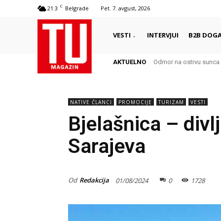
C
21.3
Belgrade
Pet. 7. avgust, 2026
VESTI
INTERVJUI
B2B DOGA
AKTUELNO
Odmor na ostrvu sunca – Š
Autentični biser Italije 
NATIVE ČLANCI
PROMOCIJE
TURIZAM
VESTI
Bjelašnica – div
Sarajeva
Od
Redakcija
01/08/2024
0
1728