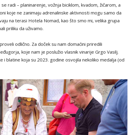
se radi – planinarenje, vožnja biciklom, kvadom, žičarom, a
 A oni koje ne zanimaju adrenalinske aktivnosti mogu samo da
živaju na terasi Hotela Nomad, kao što smo mi, velika grupa
ali priliku da uživamo.
proveli odlično. Za doček su nam domaćini priredili
ugorja, koje nam je poslužio vlasnik vinarije Grgo Vasilj.
ke i blatine koja su 2023. godine osvojila nekoliko medalja (od