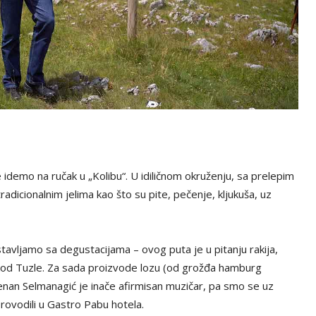
idemo na ručak u „Kolibu“. U idiličnom okruženju, sa prelepim
adicionalnim jelima kao što su pite, pečenje, kljukuša, uz
tavljamo sa degustacijama – ovog puta je u pitanju rakija,
 kod Tuzle. Za sada proizvode lozu (od grožđa hamburg
ženan Selmanagić je inače afirmisan muzičar, pa smo se uz
rovodili u Gastro Pabu hotela.