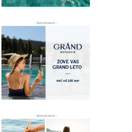
- Sponzorisano -
- Sponzorisano -