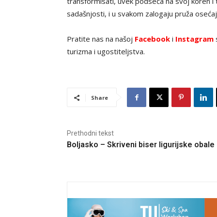
transformisati, uvek podseća na svoj koren i 
sadašnjosti, i u svakom zalogaju pruža osećaj
Pratite nas na našoj
Facebook
i
Instagram
s
turizma i ugostiteljstva.
Share
Prethodni tekst
Boljasko – Skriveni biser ligurijske obale