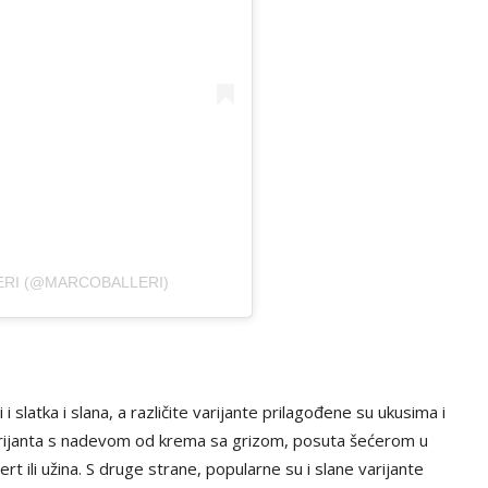
ERI (@MARCOBALLERI)
 slatka i slana, a različite varijante prilagođene su ukusima i
 varijanta s nadevom od krema sa grizom, posuta šećerom u
t ili užina. S druge strane, popularne su i slane varijante