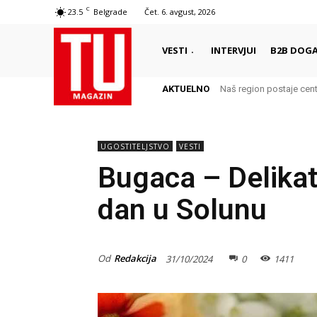
C
23.5
Belgrade
Čet. 6. avgust, 2026
VESTI
INTERVJUI
B2B DOGA
AKTUELNO
Naš region postaje cent
Benefiti za zaposlen
UGOSTITELJSTVO
VESTI
Bugaca – Delikat
dan u Solunu
Od
Redakcija
31/10/2024
0
1411