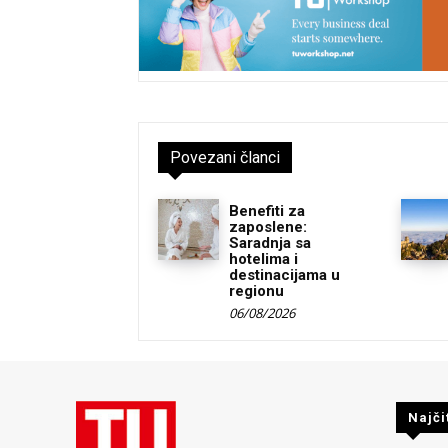
Povezani članci
Benefiti za
zaposlene:
Saradnja sa
hotelima i
destinacijama u
regionu
06/08/2026
Najči