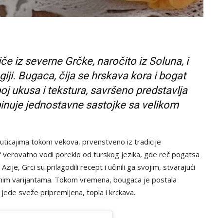
če iz severne Grčke, naročito iz Soluna, i
egiji. Bugaca, čija se hrskava kora i bogat
j ukusa i tekstura, savršeno predstavlja
inuje jednostavne sastojke sa velikom
 uticajima tokom vekova, prvenstveno iz tradicije
 verovatno vodi poreklo od turskog jezika, gde reč pogatsa
ije, Grci su prilagodili recept i učinili ga svojim, stvarajući
anim varijantama. Tokom vremena, bougaca je postala
jede sveže pripremljena, topla i krckava.