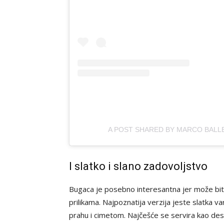
A POST SHARED BY MARCO BALL
I slatko i slano zadovoljstvo
Bugaca je posebno interesantna jer može biti i
prilikama. Najpoznatija verzija jeste slatka
prahu i cimetom. Najčešće se servira kao deser