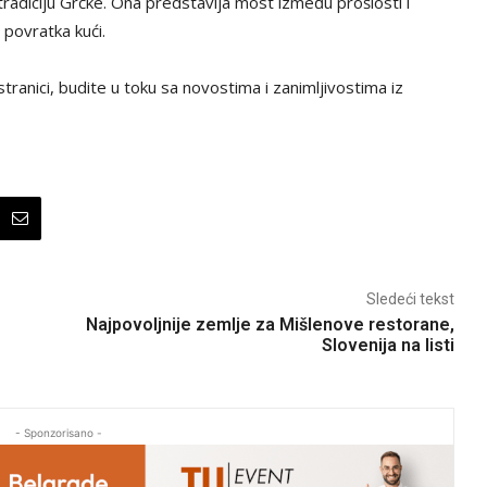
tradiciju Grčke. Ona predstavlja most između prošlosti i
 povratka kući.
tranici, budite u toku sa novostima i zanimljivostima iz
Sledeći tekst
Najpovoljnije zemlje za Mišlenove restorane,
Slovenija na listi
- Sponzorisano -