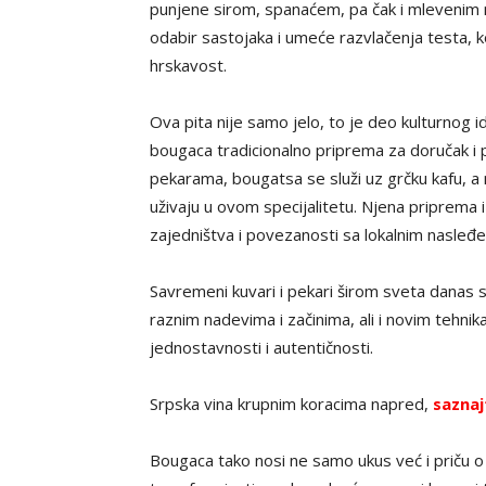
punjene sirom, spanaćem, pa čak i mlevenim 
odabir sastojaka i umeće razvlačenja testa, k
hrskavost.
Ova pita nije samo jelo, to je deo kulturnog ide
bougaca tradicionalno priprema za doručak i 
pekarama, bougatsa se služi uz grčku kafu, a
uživaju u ovom specijalitetu. Njena priprema i 
zajedništva i povezanosti sa lokalnim nasleđ
Savremeni kuvari i pekari širom sveta danas s
raznim nadevima i začinima, ali i novim tehn
jednostavnosti i autentičnosti.
Srpska vina krupnim koracima napred,
saznaj
Bougaca tako nosi ne samo ukus već i priču o 