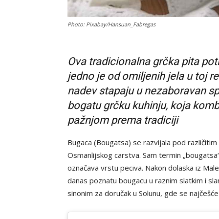
Photo: Pixabay/Hansuan_Fabregas
Ova tradicionalna grčka pita poti
jedno je od omiljenih jela u toj r
nadev stapaju u nezaboravan spo
bogatu grčku kuhinju, koja komb
pažnjom prema tradiciji
Bugaca (Bougatsa) se razvijala pod različitim
Osmanlijskog carstva. Sam termin „bougatsa“
označava vrstu peciva. Nakon dolaska iz Male Az
danas poznatu bougacu u raznim slatkim i sl
sinonim za doručak u Solunu, gde se najčešće 