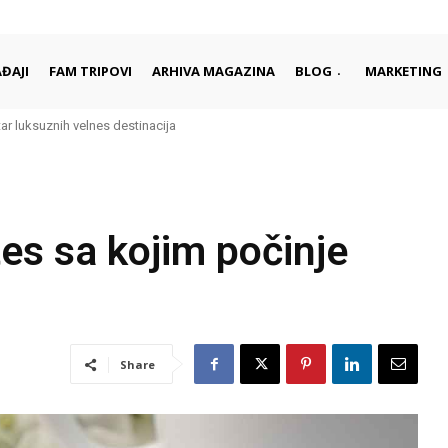
ĐAJI
FAM TRIPOVI
ARHIVA MAGAZINA
BLOG
MARKETING
ar luksuznih velnes destinacija
e: Saradnja sa hotelima i destinacijama u regionu
es sa kojim počinje
Share