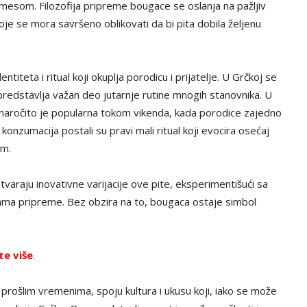
mesom. Filozofija pripreme bougace se oslanja na pažljiv
oje se mora savršeno oblikovati da bi pita dobila željenu
ntiteta i ritual koji okuplja porodicu i prijatelje. U Grčkoj se
predstavlja važan deo jutarnje rutine mnogih stanovnika. U
 naročito je popularna tokom vikenda, kada porodice zajedno
konzumacija postali su pravi mali ritual koji evocira osećaj
em.
tvaraju inovativne varijacije ove pite, eksperimentišući sa
ikama pripreme. Bez obzira na to, bougaca ostaje simbol
te više
.
prošlim vremenima, spoju kultura i ukusu koji, iako se može