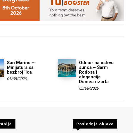
San Marino –
Odmor na ostrvu
Minijatura sa
sunca – Šarm
bezbroj lica
Rodosa i
elegancija
05/08/2026
Domes rizorta
05/08/2026
tanije
Poslednje objave