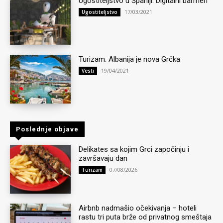
Ugostiteljstvo u Španiji: Digitalni barmen
17/03/2021
Ugostiteljstvo
Turizam: Albanija je nova Grčka
19/04/2021
Vesti
Poslednje objave
Delikates sa kojim Grci započinju i
završavaju dan
07/08/2026
Turizam
Airbnb nadmašio očekivanja – hoteli
rastu tri puta brže od privatnog smeštaja