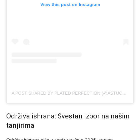
View this post on Instagram
A POST SHARED BY PLATED PERFECTION (@ASTUCESENOR)
Održiva ishrana: Svestan izbor na našim
tanjirima
Održiva ishrana biće u centru pažnje 2025. godine,