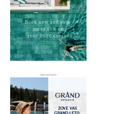
- Sponzorisano -