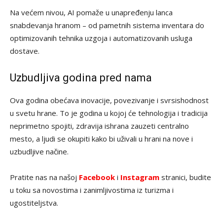
Na većem nivou, AI pomaže u unapređenju lanca
snabdevanja hranom – od pametnih sistema inventara do
optimizovanih tehnika uzgoja i automatizovanih usluga
dostave.
Uzbudljiva godina pred nama
Ova godina obećava inovacije, povezivanje i svrsishodnost
u svetu hrane. To je godina u kojoj će tehnologija i tradicija
neprimetno spojiti, zdravija ishrana zauzeti centralno
mesto, a ljudi se okupiti kako bi uživali u hrani na nove i
uzbudljive načine.
Pratite nas na našoj
Facebook
i
Instagram
stranici, budite
u toku sa novostima i zanimljivostima iz turizma i
ugostiteljstva.