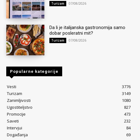
07/08/2026
Turizam
Da li je italijanska gastronomija samo
dobar posleratni mit?
07/08/2026
Turizam
Popularne kategorije
Vesti
3776
Turizam
3149
Zanimljivosti
1080
Ugostiteljstvo
827
Promocije
473
Saveti
232
Intervjui
84
Događanja
69