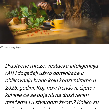
Photo: Unsplash
Društvene mreže, veštačka inteligencija
(AI) i događaji uživo dominiraće u
oblikovanju hrane koju konzumiramo u
2025. godini. Koji novi trendovi, dijete i
kuhinje će se pojaviti na društvenim
mrežama i u stvarnom životu? Koliko su