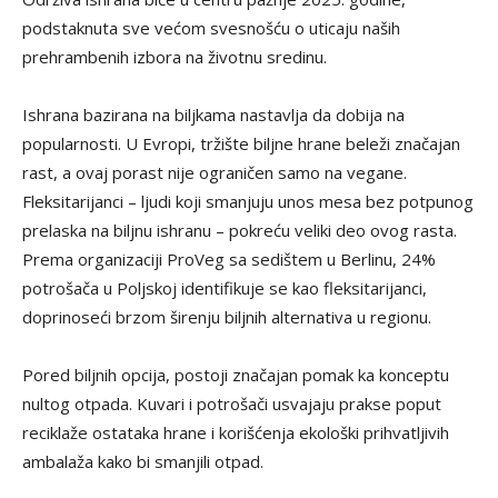
podstaknuta sve većom svesnošću o uticaju naših
prehrambenih izbora na životnu sredinu.
Ishrana bazirana na biljkama nastavlja da dobija na
popularnosti. U Evropi, tržište biljne hrane beleži značajan
rast, a ovaj porast nije ograničen samo na vegane.
Fleksitarijanci – ljudi koji smanjuju unos mesa bez potpunog
prelaska na biljnu ishranu – pokreću veliki deo ovog rasta.
Prema organizaciji ProVeg sa sedištem u Berlinu, 24%
potrošača u Poljskoj identifikuje se kao fleksitarijanci,
doprinoseći brzom širenju biljnih alternativa u regionu.
Pored biljnih opcija, postoji značajan pomak ka konceptu
nultog otpada. Kuvari i potrošači usvajaju prakse poput
reciklaže ostataka hrane i korišćenja ekološki prihvatljivih
ambalaža kako bi smanjili otpad.