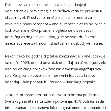
Dok su ovi viralni trendovi zabavni za gledanje (i
degustiranje), prava magija se dešava kada se prenesu u
stvarni svet. Društvene mreže nisu samo mesto za
otkrivanje novih recepata – one su moćan alat za okupljanje
ljudi oko hrane. Ova promena ogleda se u sve većoj
potražnji za događajima uživo, gde se svet društvenih
mreža susreće sa fizičkim iskustvima na uzbudljive načine.
Nakon nekoliko godina digitalne konzumacije hrane, očekuje
se da će 2025. doneti povratak događajima uživo. Ljudi žele
više od običnog obroka – žele iskustva koja angažuju sva
čula. Od pop-up večera do imerzivnih festivala hrane,
događaji uživo postaju ključni deo kulinarskog pejzaža.
Takođe, prehrambeni turizam cveta, a prema podacima
Svetskog saveta za turizam i putovanja, 45% putnika sada
bira destinacije na osnovu lokalne gastronomske ponude. U