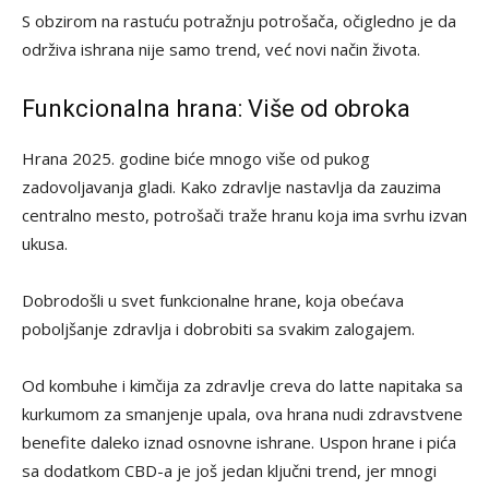
S obzirom na rastuću potražnju potrošača, očigledno je da
održiva ishrana nije samo trend, već novi način života.
Funkcionalna hrana: Više od obroka
Hrana 2025. godine biće mnogo više od pukog
zadovoljavanja gladi. Kako zdravlje nastavlja da zauzima
centralno mesto, potrošači traže hranu koja ima svrhu izvan
ukusa.
Dobrodošli u svet funkcionalne hrane, koja obećava
poboljšanje zdravlja i dobrobiti sa svakim zalogajem.
Od kombuhe i kimčija za zdravlje creva do latte napitaka sa
kurkumom za smanjenje upala, ova hrana nudi zdravstvene
benefite daleko iznad osnovne ishrane. Uspon hrane i pića
sa dodatkom CBD-a je još jedan ključni trend, jer mnogi