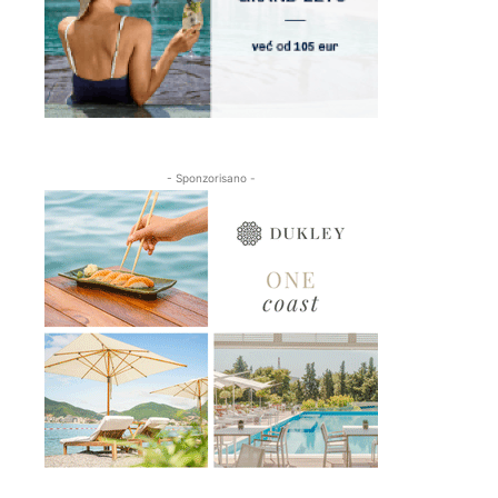
- Sponzorisano -