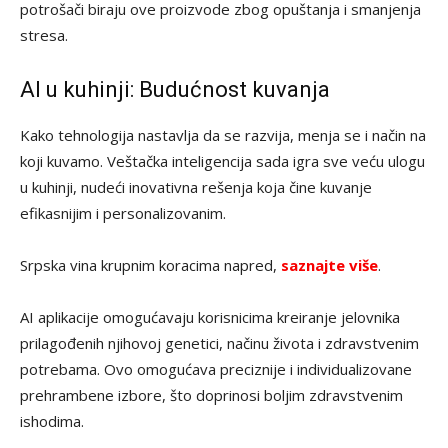
potrošači biraju ove proizvode zbog opuštanja i smanjenja
stresa.
AI u kuhinji: Budućnost kuvanja
Kako tehnologija nastavlja da se razvija, menja se i način na
koji kuvamo. Veštačka inteligencija sada igra sve veću ulogu
u kuhinji, nudeći inovativna rešenja koja čine kuvanje
efikasnijim i personalizovanim.
Srpska vina krupnim koracima napred,
saznajte više
.
AI aplikacije omogućavaju korisnicima kreiranje jelovnika
prilagođenih njihovoj genetici, načinu života i zdravstvenim
potrebama. Ovo omogućava preciznije i individualizovane
prehrambene izbore, što doprinosi boljim zdravstvenim
ishodima.