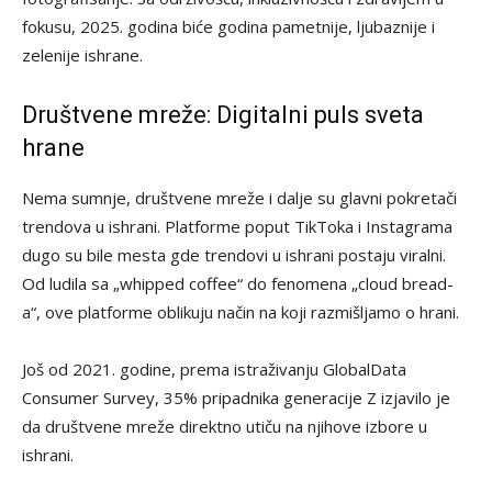
fokusu, 2025. godina biće godina pametnije, ljubaznije i
zelenije ishrane.
Društvene mreže: Digitalni puls sveta
hrane
Nema sumnje, društvene mreže i dalje su glavni pokretači
trendova u ishrani. Platforme poput TikToka i Instagrama
dugo su bile mesta gde trendovi u ishrani postaju viralni.
Od ludila sa „whipped coffee“ do fenomena „cloud bread-
a“, ove platforme oblikuju način na koji razmišljamo o hrani.
Još od 2021. godine, prema istraživanju GlobalData
Consumer Survey, 35% pripadnika generacije Z izjavilo je
da društvene mreže direktno utiču na njihove izbore u
ishrani.