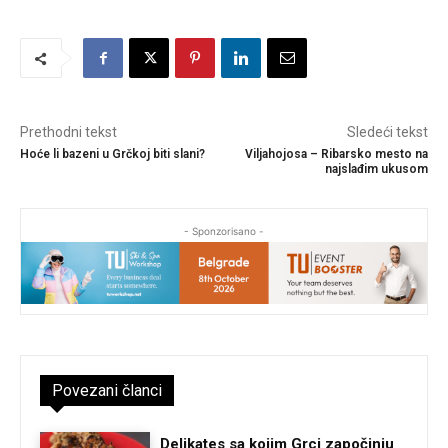
Prethodni tekst
Sledeći tekst
Hoće li bazeni u Grčkoj biti slani?
Viljahojosa – Ribarsko mesto na
najslađim ukusom
- Sponzorisano -
Povezani članci
Delikates sa kojim Grci započinju