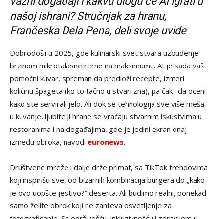
važni događaji i kakvu ulogu će AI igrati u
našoj ishrani? Stručnjak za hranu,
Frančeska Dela Pena, deli svoje uvide
Dobrodošli u 2025, gde kulinarski svet stvara uzbuđenje
brzinom mikrotalasne rerne na maksimumu. AI je sada vaš
pomoćni kuvar, spreman da predloži recepte, izmeri
količinu špageta (ko to tačno u stvari zna), pa čak i da oceni
kako ste servirali jelo. Ali dok se tehnologija sve više meša
u kuvanje, ljubitelji hrane se vraćaju stvarnim iskustvima u
restoranima i na događajima, gde je jedini ekran onaj
između obroka, navodi
euronews
.
Društvene mreže i dalje drže primat, sa TikTok trendovima
koji inspirišu sve, od bizarnih kombinacija burgera do „kako
je ovo uopšte jestivo?“ deserta. Ali budimo realni, ponekad
samo želite obrok koji ne zahteva osvetljenje za
fotografisanje. Sa održivošću, inkluzivnošću i zdravljem u