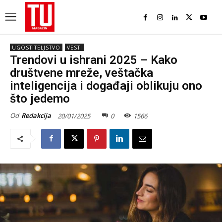
UGOSTITELJSTVO
VESTI
Trendovi u ishrani 2025 – Kako
društvene mreže, veštačka
inteligencija i događaji oblikuju ono
što jedemo
Od
Redakcija
20/01/2025
0
1566