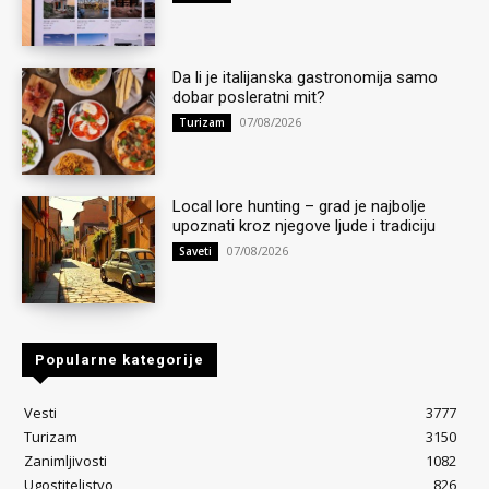
Da li je italijanska gastronomija samo
dobar posleratni mit?
07/08/2026
Turizam
Local lore hunting – grad je najbolje
upoznati kroz njegove ljude i tradiciju
07/08/2026
Saveti
Popularne kategorije
Vesti
3777
Turizam
3150
Zanimljivosti
1082
Ugostiteljstvo
826