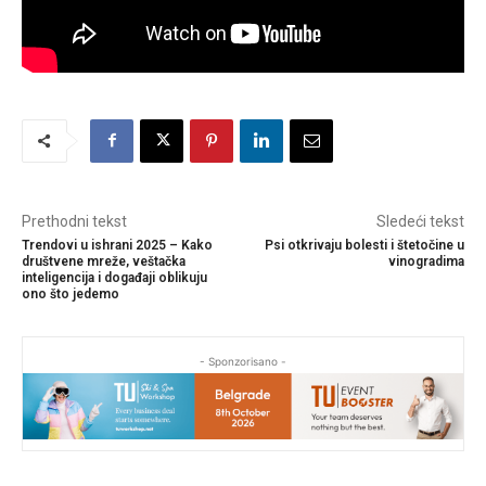
Prethodni tekst
Sledeći tekst
Trendovi u ishrani 2025 – Kako
Psi otkrivaju bolesti i štetočine u
društvene mreže, veštačka
vinogradima
inteligencija i događaji oblikuju
ono što jedemo
- Sponzorisano -