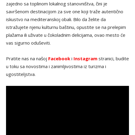
zajedno sa toplinom lokalnog stanovništva, čini je
savršenom destinacijom za sve one koji traže autentično
iskustvo na mediteranskoj obali. Bilo da želite da
istražujete njenu kulturnu baštinu, opustite se na prelepim
plažama ili uživate u čokoladnim delicijama, ovao mesto će
vas sigurno oduševiti.
Pratite nas na našoj
Facebook
i
Instagram
stranici, budite
u toku sa novostima i zanimljivostima iz turizma i
ugostiteljstva.