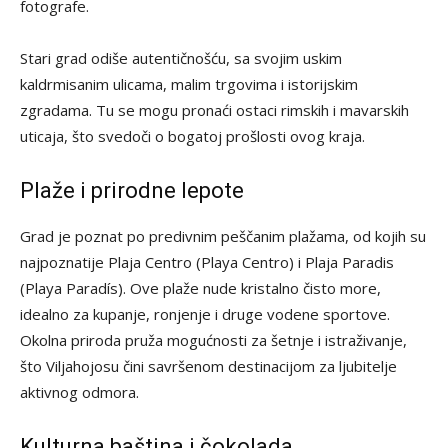
fotografe.
Stari grad odiše autentičnošću, sa svojim uskim
kaldrmisanim ulicama, malim trgovima i istorijskim
zgradama. Tu se mogu pronaći ostaci rimskih i mavarskih
uticaja, što svedoči o bogatoj prošlosti ovog kraja.
Plaže i prirodne lepote
Grad je poznat po predivnim peščanim plažama, od kojih su
najpoznatije Plaja Centro (Playa Centro) i Plaja Paradis
(Playa Paradís). Ove plaže nude kristalno čisto more,
idealno za kupanje, ronjenje i druge vodene sportove.
Okolna priroda pruža mogućnosti za šetnje i istraživanje,
što Viljahojosu čini savršenom destinacijom za ljubitelje
aktivnog odmora.
Kulturna baština i čokolada