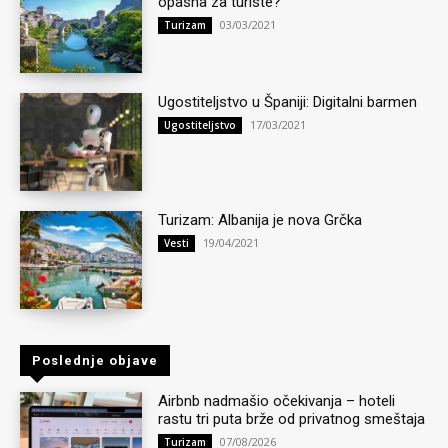
opasna za turiste?
03/03/2021
Turizam
Ugostiteljstvo u Španiji: Digitalni barmen
17/03/2021
Ugostiteljstvo
Turizam: Albanija je nova Grčka
19/04/2021
Vesti
Poslednje objave
Airbnb nadmašio očekivanja – hoteli
rastu tri puta brže od privatnog smeštaja
07/08/2026
Turizam