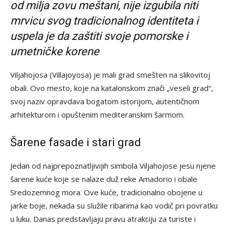
od milja zovu meštani, nije izgubila niti
mrvicu svog tradicionalnog identiteta i
uspela je da zaštiti svoje pomorske i
umetničke korene
Viljahojosa (Villajoyosa) je mali grad smešten na slikovitoj
obali. Ovo mesto, koje na katalonskom znači „veseli grad“,
svoj naziv opravdava bogatom istorijom, autentičnom
arhitekturom i opuštenim mediteranskim šarmom.
Šarene fasade i stari grad
Jedan od najprepoznatljivijih simbola Viljahojose jesu njene
šarene kuće koje se nalaze duž reke Amadorio i obale
Sredozemnog mora. Ove kuće, tradicionalno obojene u
jarke boje, nekada su služile ribarima kao vodič pri povratku
u luku. Danas predstavljaju pravu atrakciju za turiste i