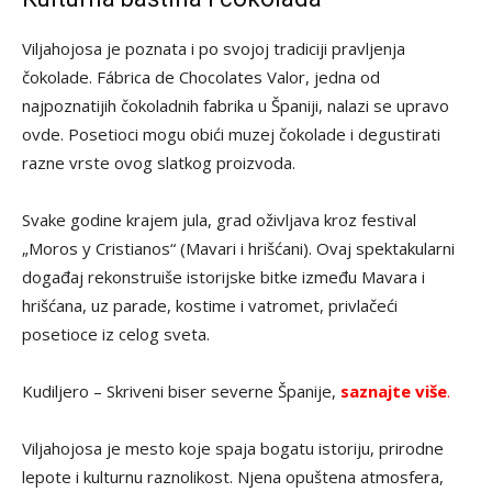
Viljahojosa je poznata i po svojoj tradiciji pravljenja
čokolade. Fábrica de Chocolates Valor, jedna od
najpoznatijih čokoladnih fabrika u Španiji, nalazi se upravo
ovde. Posetioci mogu obići muzej čokolade i degustirati
razne vrste ovog slatkog proizvoda.
Svake godine krajem jula, grad oživljava kroz festival
„Moros y Cristianos“ (Mavari i hrišćani). Ovaj spektakularni
događaj rekonstruiše istorijske bitke između Mavara i
hrišćana, uz parade, kostime i vatromet, privlačeći
posetioce iz celog sveta.
Kudiljero – Skriveni biser severne Španije,
saznajte više
.
Viljahojosa je mesto koje spaja bogatu istoriju, prirodne
lepote i kulturnu raznolikost. Njena opuštena atmosfera,