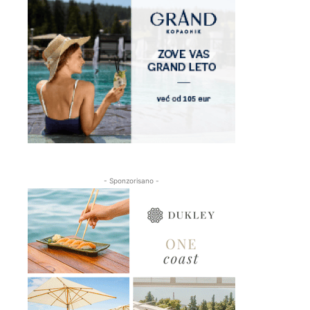
- Sponzorisano -