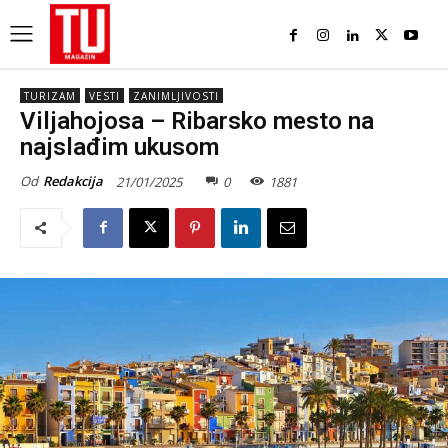
TURIZAM
VESTI
ZANIMLJIVOSTI
Viljahojosa – Ribarsko mesto na
najslađim ukusom
Od
Redakcija
21/01/2025
0
1881