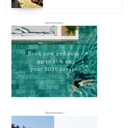
- Sponzorisano -
- Sponzorisano -