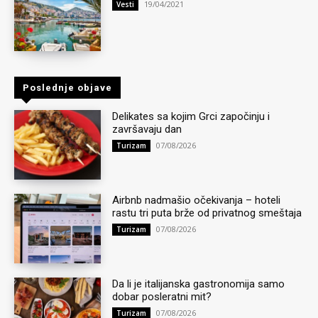
19/04/2021
Vesti
Poslednje objave
Delikates sa kojim Grci započinju i
završavaju dan
07/08/2026
Turizam
Airbnb nadmašio očekivanja – hoteli
rastu tri puta brže od privatnog smeštaja
07/08/2026
Turizam
Da li je italijanska gastronomija samo
dobar posleratni mit?
07/08/2026
Turizam