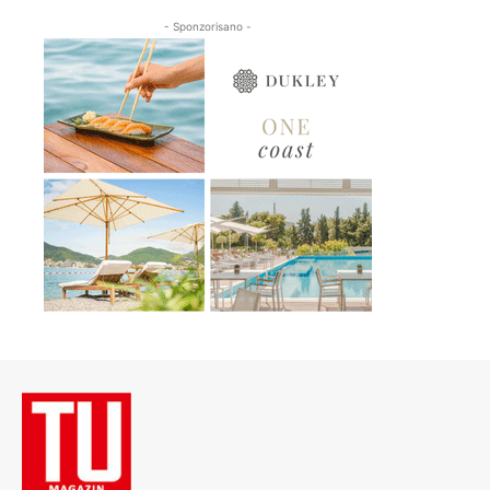
- Sponzorisano -