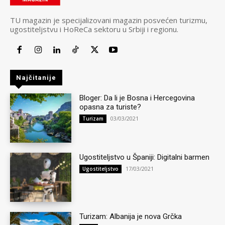
TU magazin je specijalizovani magazin posvećen turizmu,
ugostiteljstvu i HoReCa sektoru u Srbiji i regionu.
Najčitanije
Bloger: Da li je Bosna i Hercegovina
opasna za turiste?
03/03/2021
Turizam
Ugostiteljstvo u Španiji: Digitalni barmen
17/03/2021
Ugostiteljstvo
Turizam: Albanija je nova Grčka