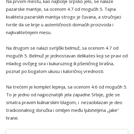
Na prvom mestu, kao najbolje srpsko jelo, se nalaze
pazarske mantije, sa ocenom 4.7 od mogućih 5. Tajna
kvaliteta pazarskih mantija strogo je čuvana, a stručnjaci
tvrde da se krije u autentičnosti domaćih proizvoda i
najkvalitetnijem mesu.
Na drugom se nalazi svrljiški belmuž, sa ocenom 4.7 od
mogućih 5. Belmuž je jednostavan delikates koji se pravi od
mladog ovčijeg sira i kukuruznog ili pšeničnog brašna,
poznat po bogatom ukusu i kaloričnoj vrednosti.
Na trećem je komplet lepinja, sa ocenom 4.6 od mogućih 5.
To je jedno od najpoznatijih jela zapadne Srbije, gde se
smatra pravim kulinarskim blagom, i nezaobilazan je deo
tradicionalnog doručka i omiljen među ljubiteljima „jake“
hrane.