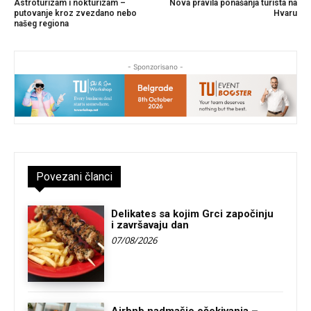
Astroturizam i nokturizam –
Nova pravila ponašanja turista na
putovanje kroz zvezdano nebo
Hvaru
našeg regiona
- Sponzorisano -
Povezani članci
Delikates sa kojim Grci započinju
i završavaju dan
07/08/2026