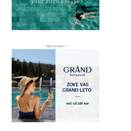
- Sponzorisano -