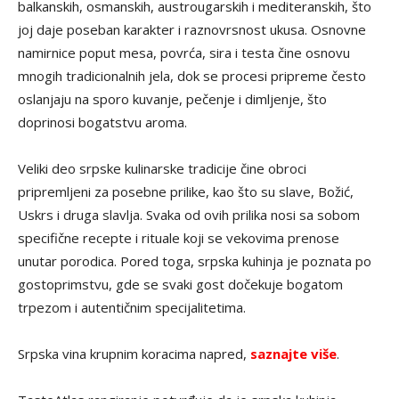
balkanskih, osmanskih, austrougarskih i mediteranskih, što
joj daje poseban karakter i raznovrsnost ukusa. Osnovne
namirnice poput mesa, povrća, sira i testa čine osnovu
mnogih tradicionalnih jela, dok se procesi pripreme često
oslanjaju na sporo kuvanje, pečenje i dimljenje, što
doprinosi bogatstvu aroma.
Veliki deo srpske kulinarske tradicije čine obroci
pripremljeni za posebne prilike, kao što su slave, Božić,
Uskrs i druga slavlja. Svaka od ovih prilika nosi sa sobom
specifične recepte i rituale koji se vekovima prenose
unutar porodica. Pored toga, srpska kuhinja je poznata po
gostoprimstvu, gde se svaki gost dočekuje bogatom
trpezom i autentičnim specijalitetima.
Srpska vina krupnim koracima napred,
saznajte više
.