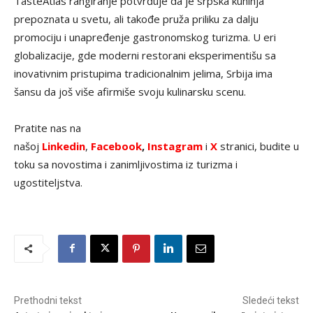
TasteAtlas rangiranje potvrđuje da je srpska kuhinja
prepoznata u svetu, ali takođe pruža priliku za dalju
promociju i unapređenje gastronomskog turizma. U eri
globalizacije, gde moderni restorani eksperimentišu sa
inovativnim pristupima tradicionalnim jelima, Srbija ima
šansu da još više afirmiše svoju kulinarsku scenu.
Pratite nas na
našoj
Linkedin
,
Facebook
,
Instagram
i
X
stranici, budite u
toku sa novostima i zanimljivostima iz turizma i
ugostiteljstva.
Prethodni tekst
Sledeći tekst