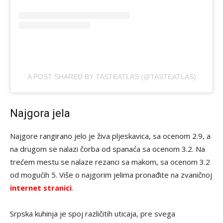
A POST SHARED BY TASTEATLAS (@TASTEATLAS)
Najgora jela
Najgore rangirano jelo je živa pljeskavica, sa ocenom 2.9, a
na drugom se nalazi čorba od spanaća sa ocenom 3.2. Na
trećem mestu se nalaze rezanci sa makom, sa ocenom 3.2
od mogućih 5. Više o najgorim jelima pronađite na zvaničnoj
internet stranici
.
Srpska kuhinja je spoj različitih uticaja, pre svega