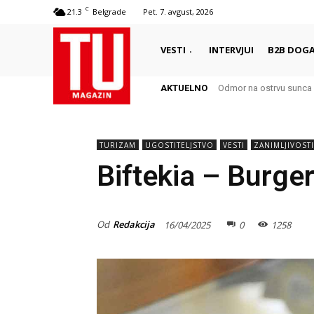
C
21.3
Belgrade
Pet. 7. avgust, 2026
VESTI
INTERVJUI
B2B DOGA
AKTUELNO
Odmor na ostrvu sunca 
Autentični biser Itali
TURIZAM
UGOSTITELJSTVO
VESTI
ZANIMLJIVOSTI
Biftekia – Burger
Od
Redakcija
16/04/2025
0
1258