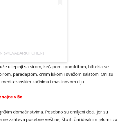
EN (@EVABARKITCHEN)
luže u lepinji sa sirom, kečapom i pomfritom, biftekia se
mpirom, paradajzom, crnim lukom i svežom salatom. Oni su
ući mediteranskim začinima i maslinovom ulju.
znajte više
.
grčkim domaćinstvima. Posebno su omiljeni deci, jer su
a ne zahteva posebne veštine, što ih čini idealnim jelom i za