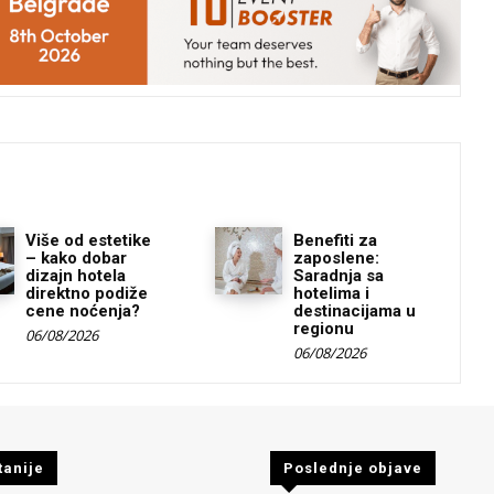
Više od estetike
Benefiti za
– kako dobar
zaposlene:
dizajn hotela
Saradnja sa
direktno podiže
hotelima i
cene noćenja?
destinacijama u
regionu
06/08/2026
06/08/2026
tanije
Poslednje objave