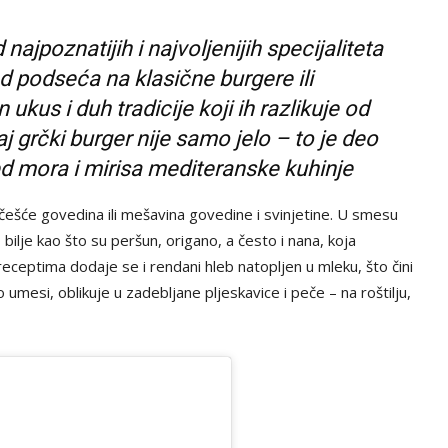
najpoznatijih i najvoljenijih specijaliteta
ed podseća na klasične burgere ili
ukus i duh tradicije koji ih razlikuje od
aj grčki burger nije samo jelo – to je deo
ed mora i mirisa mediteranske kuhinje
češće govedina ili mešavina govedine i svinjetine. U smesu
o bilje kao što su peršun, origano, a često i nana, koja
eceptima dodaje se i rendani hleb natopljen u mleku, što čini
 umesi, oblikuje u zadebljane pljeskavice i peče – na roštilju,