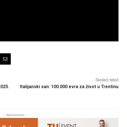
Sledeći tekst
2025.
Italijanski san: 100.000 evra za život u Trentinu
- Sponzorisano -