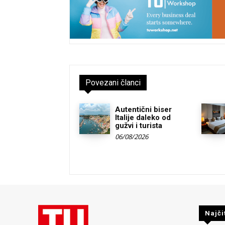
Povezani članci
Autentični biser
Italije daleko od
gužvi i turista
06/08/2026
Najči