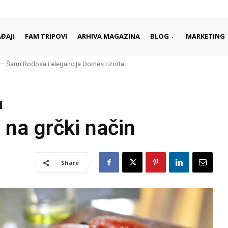
ĐAJI
FAM TRIPOVI
ARHIVA MAGAZINA
BLOG
MARKETING
– Šarm Rodosa i elegancija Domes rizorta
je daleko od gužvi i turista
 na grčki način
Share