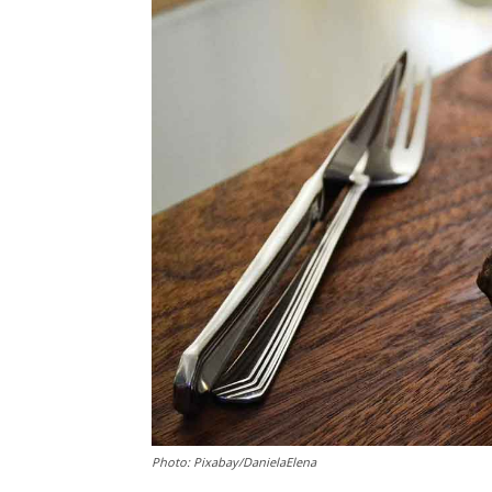
Photo: Pixabay/DanielaElena