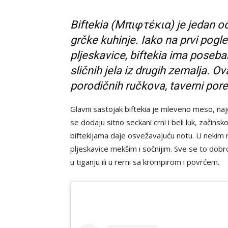
Biftekia (Μπιφτέκια) je jedan od 
grčke kuhinje. Iako na prvi pogl
pljeskavice, biftekia ima poseban 
sličnih jela iz drugih zemalja. Ov
porodičnih ručkova, taverni por
Glavni sastojak biftekia je mleveno meso, naj
se dodaju sitno seckani crni i beli luk, začinsk
biftekijama daje osvežavajuću notu. U nekim r
pljeskavice mekšim i sočnijim. Sve se to dobro
u tiganju ili u rerni sa krompirom i povrćem.