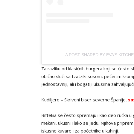
A POST SHARED BY EVA’S KITCH
Za razliku od klasičnih burgera koji se često s
obično služi sa tzatziki sosom, pečenim kro
jednostavniji, ali i bogatiji ukusima zahvaljuj
Kudiljero – Skriveni biser severne Španije,
sa
Biftekia se često spremaju i kao deo ručka u 
mekani, ukusni i lako se jedu. Njihova priprem
iskusne kuvare i za početnike u kuhinji.