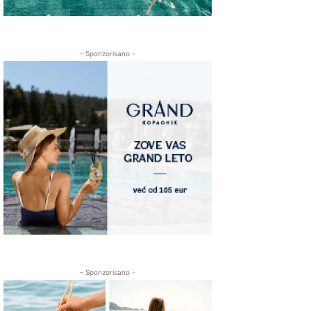
- Sponzorisano -
- Sponzorisano -