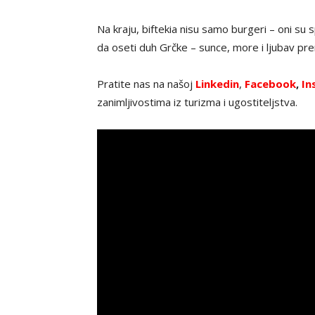
Na kraju, biftekia nisu samo burgeri – oni su 
da oseti duh Grčke – sunce, more i ljubav pre
Pratite nas na našoj
Linkedin
,
Facebook
,
In
zanimljivostima iz turizma i ugostiteljstva.