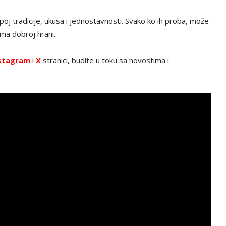
spoj tradicije, ukusa i jednostavnosti. Svako ko ih proba, može
ma dobroj hrani.
stagram
i
X
stranici, budite u toku sa novostima i