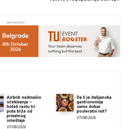
- Sponzorisano -
Airbnb nadmašio
Da li je italijanska
očekivanja –
gastronomija
hoteli rastu tri
samo dobar
puta brže od
posleratni mit?
privatnog
07/08/2026
smeštaja
07/08/2026