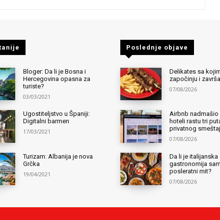
tanije
Poslednje objave
Bloger: Da li je Bosna i
Delikates sa kojim
Hercegovina opasna za
započinju i završ
turiste?
07/08/2026
03/03/2021
Ugostiteljstvo u Španiji:
Airbnb nadmašio 
Digitalni barmen
hoteli rastu tri pu
privatnog smešta
17/03/2021
07/08/2026
Turizam: Albanija je nova
Da li je italijanska
Grčka
gastronomija sa
posleratni mit?
19/04/2021
07/08/2026