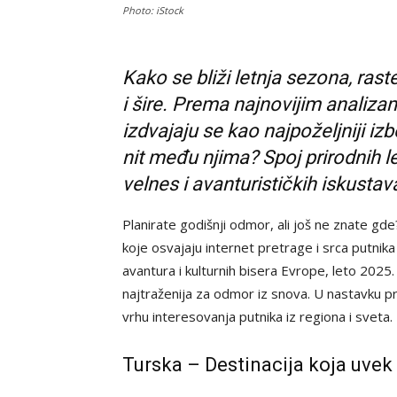
Photo: iStock
Kako se bliži letnja sezona, ras
i šire. Prema najnovijim analiza
izdvajaju se kao najpoželjniji iz
nit među njima? Spoj prirodnih le
velnes i avanturističkih iskustav
Planirate godišnji odmor, ali još ne znate gde
koje osvajaju internet pretrage i srca putnik
avantura i kulturnih bisera Evrope, leto 20
najtraženija za odmor iz snova. U nastavku pr
vrhu interesovanja putnika iz regiona i sveta.
Turska – Destinacija koja uvek 