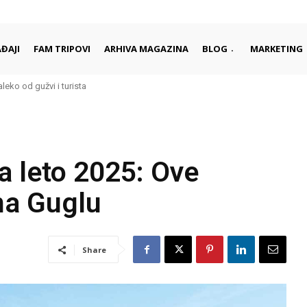
ĐAJI
FAM TRIPOVI
ARHIVA MAGAZINA
BLOG
MARKETING
aleko od gužvi i turista
a leto 2025: Ove
 na Guglu
Share