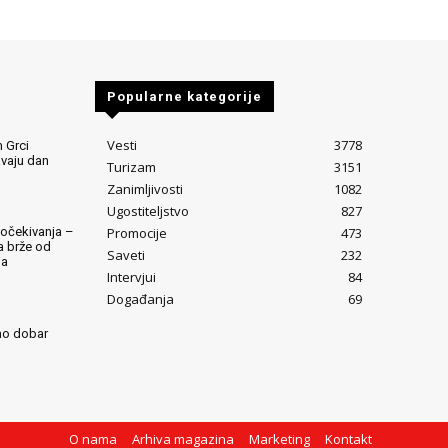
Popularne kategorije
Vesti
3778
 Grci
avaju dan
Turizam
3151
Zanimljivosti
1082
Ugostiteljstvo
827
Promocije
473
očekivanja –
ta brže od
Saveti
232
ja
Intervjui
84
Događanja
69
mo dobar
O nama
Arhiva magazina
Marketing
Kontakt