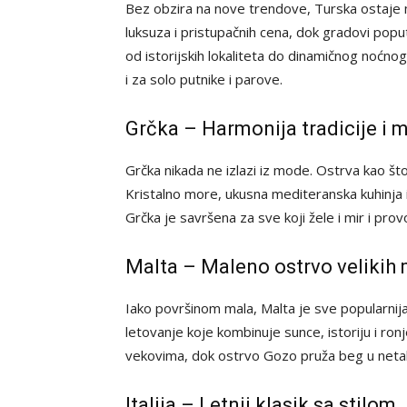
Bez obzira na nove trendove, Turska ostaje 
luksuza i pristupačnih cena, dok gradovi pop
od istorijskih lokaliteta do dinamičnog noćno
i za solo putnike i parove.
Grčka – Harmonija tradicije i 
Grčka nikada ne izlazi iz mode. Ostrva kao št
Kristalno more, ukusna mediteranska kuhinja i
Grčka je savršena za sve koji žele i mir i pro
Malta – Maleno ostrvo velikih
Iako površinom mala, Malta je sve popularnija
letovanje koje kombinuje sunce, istoriju i ron
vekovima, dok ostrvo Gozo pruža beg u netak
Italija – Letnji klasik sa stilom