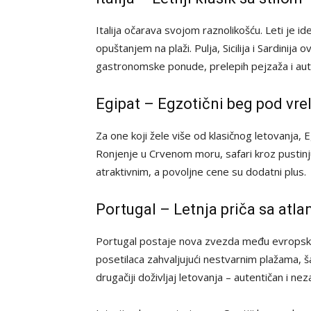
Italija očarava svojom raznolikošću. Leti je id
opuštanjem na plaži. Pulja, Sicilija i Sardini
gastronomske ponude, prelepih pejzaža i au
Egipat – Egzotični beg pod vr
Za one koji žele više od klasičnog letovanja,
Ronjenje u Crvenom moru, safari kroz pustinj
atraktivnim, a povoljne cene su dodatni plus.
Portugal – Letnja priča sa atl
Portugal postaje nova zvezda među evropskim
posetilaca zahvaljujući nestvarnim plažama, 
drugačiji doživljaj letovanja – autentičan i ne