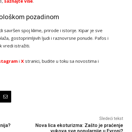
ve,
saznajte više
.
itološkom pozadinom
savršen spoj klime, prirode i istorije. Kipar je sve
laža, gostoprimljivih ljudi i raznovrsne ponude. Pafos i
vredi istražiti.
stagram
i
X
stranici, budite u toku sa novostima i
Sledeći tekst
nija?
Nova lica ekoturizma: Zašto je praćenje
vukova sve popularnije u Evropi?