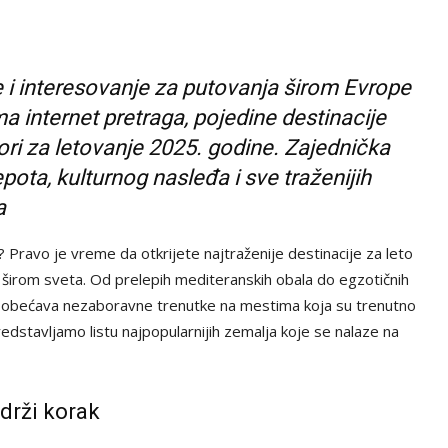
te i interesovanje za putovanja širom Evrope
ma internet pretraga, pojedine destinacije
bori za letovanje 2025. godine. Zajednička
pota, kulturnog nasleđa i sve traženijih
a
? Pravo je vreme da otkrijete najtraženije destinacije za leto
a širom sveta. Od prelepih mediteranskih obala do egzotičnih
25. obećava nezaboravne trenutke na mestima koja su trenutno
edstavljamo listu najpopularnijih zemalja koje se nalaze na
drži korak