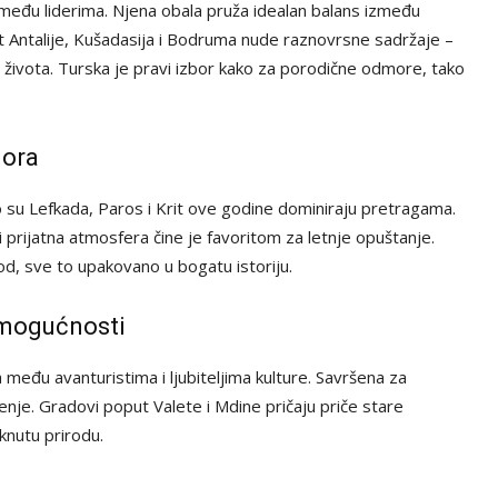
među liderima. Njena obala pruža idealan balans između
ut Antalije, Kušadasija i Bodruma nude raznovrsne sadržaje –
g života. Turska je pravi izbor kako za porodične odmore, tako
mora
o su Lefkada, Paros i Krit ove godine dominiraju pretragama.
 prijatna atmosfera čine je favoritom za letnje opuštanje.
vod, sve to upakovano u bogatu istoriju.
 mogućnosti
 među avanturistima i ljubiteljima kulture. Savršena za
jenje. Gradovi poput Valete i Mdine pričaju priče stare
nutu prirodu.