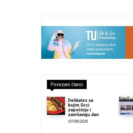
Povezani članci
Delikates sa
kojim Grci
započinju i
završavaju dan
07/08/2026