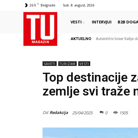
C
26.9
Belgrade
Sub. 8. avgust, 2026
VESTI
INTERVJUI
B2B DOGA
AKTUELNO
Autentični biser Italije d
SAVETI
TURIZAM
VESTI
Top destinacije z
zemlje svi traže
Od
Redakcija
25/04/2025
0
1505