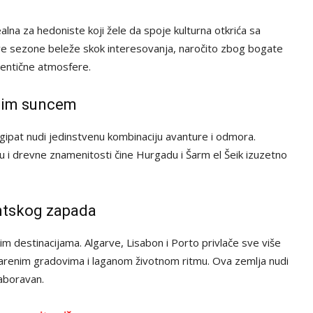
ealna za hedoniste koji žele da spoje kulturna otkrića sa
ja ove sezone beleže skok interesovanja, naročito zbog bogate
tentične atmosfere.
elim suncem
 Egipat nudi jedinstvenu kombinaciju avanture i odmora.
u i drevne znamenitosti čine Hurgadu i Šarm el Šeik izuzetno
antskog zapada
 destinacijama. Algarve, Lisabon i Porto privlače sve više
šarenim gradovima i laganom životnom ritmu. Ova zemlja nudi
zaboravan.