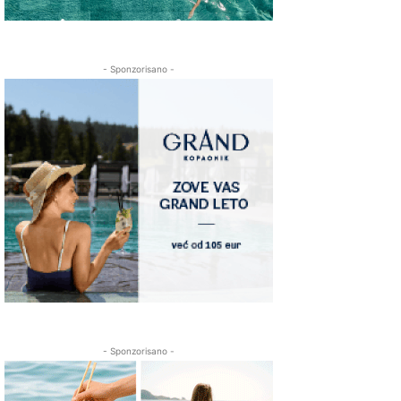
- Sponzorisano -
- Sponzorisano -