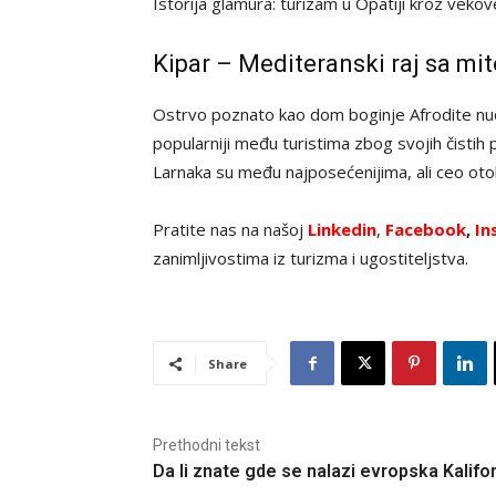
Istorija glamura: turizam u Opatiji kroz veko
Kipar – Mediteranski raj sa m
Ostrvo poznato kao dom boginje Afrodite nudi 
popularniji među turistima zbog svojih čistih p
Larnaka su među najposećenijima, ali ceo otok 
Pratite nas na našoj
Linkedin
,
Facebook
,
In
zanimljivostima iz turizma i ugostiteljstva.
Share
Prethodni tekst
Da li znate gde se nalazi evropska Kalifor