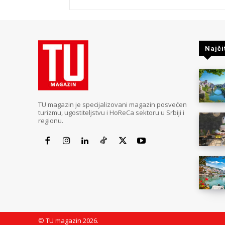
Najči
TU magazin je specijalizovani magazin posvećen
turizmu, ugostiteljstvu i HoReCa sektoru u Srbiji i
regionu.
© TU magazin 2026.