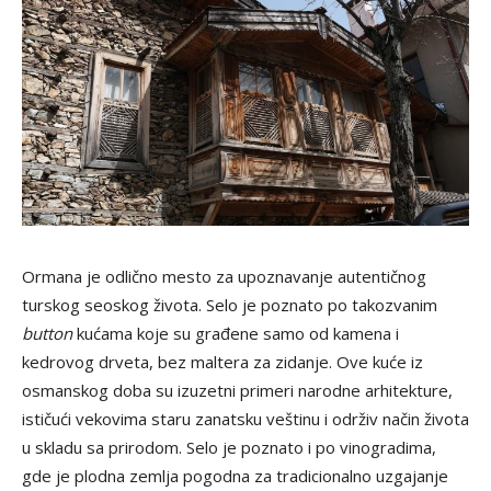
Ormana je odlično mesto za upoznavanje autentičnog
turskog seoskog života. Selo je poznato po takozvanim
button
kućama koje su građene samo od kamena i
kedrovog drveta, bez maltera za zidanje. Ove kuće iz
osmanskog doba su izuzetni primeri narodne arhitekture,
ističući vekovima staru zanatsku veštinu i održiv način života
u skladu sa prirodom. Selo je poznato i po vinogradima,
gde je plodna zemlja pogodna za tradicionalno uzgajanje