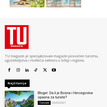
TU magazin je specijalizovani magazin posvećen turizmu,
ugostiteljstvu i HoReCa sektoru u Srbiji i regionu.
Najčitanije
Bloger: Da li je Bosna i Hercegovina
opasna za turiste?
03/03/2021
Turizam