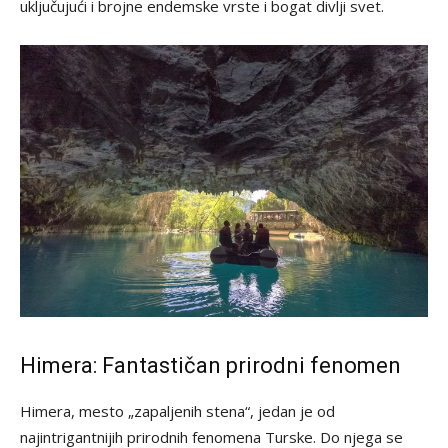
uključujući i brojne endemske vrste i bogat divlji svet.
Himera: Fantastičan prirodni fenomen
Himera, mesto „zapaljenih stena“, jedan je od
najintrigantnijih prirodnih fenomena Turske. Do njega se