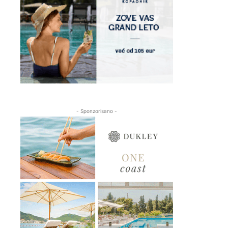
- Sponzorisano -