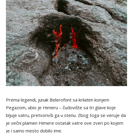
Prema legendi, junak Belerofont sa krilatim konjem
Pegazom, ubio je Himeru – čudovište sa tri glave koje
bljuje vatru, pretvorivši ga u stenu. Zbog toga se veruje da
je večni plamen Himere ostatak vatre ove zveri po kojem
je i samo mesto dobilo ime.