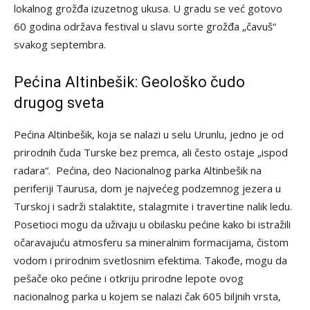
lokalnog grožđa izuzetnog ukusa. U gradu se već gotovo
60 godina održava festival u slavu sorte grožđa „čavuš“
svakog septembra.
Pećina Altinbešik: Geološko čudo
drugog sveta
Pećina Altinbešik, koja se nalazi u selu Urunlu, jedno je od
prirodnih čuda Turske bez premca, ali često ostaje „ispod
radara“. Pećina, deo Nacionalnog parka Altinbešik na
periferiji Taurusa, dom je najvećeg podzemnog jezera u
Turskoj i sadrži stalaktite, stalagmite i travertine nalik ledu.
Posetioci mogu da uživaju u obilasku pećine kako bi istražili
očaravajuću atmosferu sa mineralnim formacijama, čistom
vodom i prirodnim svetlosnim efektima. Takođe, mogu da
pešače oko pećine i otkriju prirodne lepote ovog
nacionalnog parka u kojem se nalazi čak 605 biljnih vrsta,