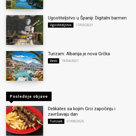
Ugostiteljstvo u Španiji: Digitalni barmen
17/03/2021
Ugostiteljstvo
Turizam: Albanija je nova Grčka
19/04/2021
Vesti
Poslednje objave
Delikates sa kojim Grci započinju i
završavaju dan
07/08/2026
Turizam