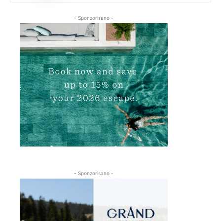
- Sponzorisano -
- Sponzorisano -