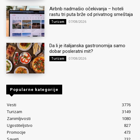
Airbnb nadmašio očekivanja – hoteli
rastu tri puta brže od privatnog smeštaja
07/08/2026
Turizam
Da li je italijanska gastronomija samo
dobar posleratni mit?
07/08/2026
Turizam
Popularne kategorije
Vesti
3776
Turizam
3149
Zanimljivosti
1080
Ugostiteljstvo
827
Promocije
473
Saveti
232