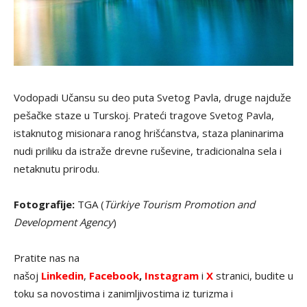
Vodopadi Učansu su deo puta Svetog Pavla, druge najduže
pešačke staze u Turskoj. Prateći tragove Svetog Pavla,
istaknutog misionara ranog hrišćanstva, staza planinarima
nudi priliku da istraže drevne ruševine, tradicionalna sela i
netaknutu prirodu.
Fotografije:
TGA (
Türkiye Tourism Promotion and
Development Agency
)
Pratite nas na
našoj
Linkedin
,
Facebook
,
Instagram
i
X
stranici, budite u
toku sa novostima i zanimljivostima iz turizma i