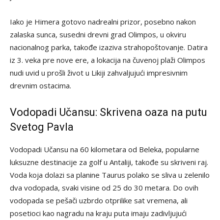
Iako je Himera gotovo nadrealni prizor, posebno nakon
zalaska sunca, susedni drevni grad Olimpos, u okviru
nacionalnog parka, takođe izaziva strahopoštovanje. Datira
iz 3. veka pre nove ere, a lokacija na čuvenoj plaži Olimpos
nudi uvid u prošli život u Likiji zahvaljujući impresivnim
drevnim ostacima.
Vodopadi Učansu: Skrivena oaza na putu
Svetog Pavla
Vodopadi Učansu na 60 kilometara od Beleka, popularne
luksuzne destinacije za golf u Antaliji, takođe su skriveni raj.
Voda koja dolazi sa planine Taurus polako se sliva u zelenilo
dva vodopada, svaki visine od 25 do 30 metara. Do ovih
vodopada se pešači uzbrdo otprilike sat vremena, ali
posetioci kao nagradu na kraju puta imaju zadivljujući