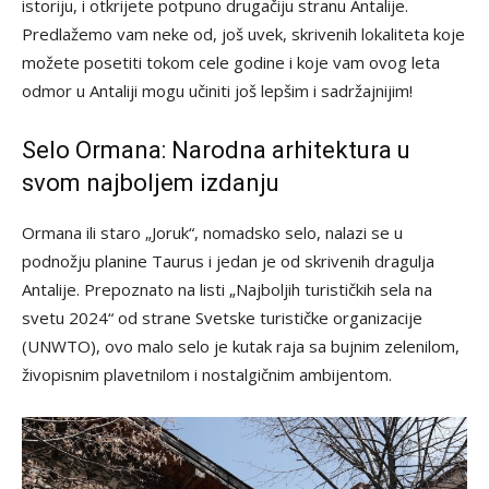
istoriju, i otkrijete potpuno drugačiju stranu Antalije.
Predlažemo vam neke od, još uvek, skrivenih lokaliteta koje
možete posetiti tokom cele godine i koje vam ovog leta
odmor u Antaliji mogu učiniti još lepšim i sadržajnijim!
Selo Ormana: Narodna arhitektura u
svom najboljem izdanju
Ormana ili staro „Joruk“, nomadsko selo, nalazi se u
podnožju planine Taurus i jedan je od skrivenih dragulja
Antalije. Prepoznato na listi „Najboljih turističkih sela na
svetu 2024“ od strane Svetske turističke organizacije
(UNWTO), ovo malo selo je kutak raja sa bujnim zelenilom,
živopisnim plavetnilom i nostalgičnim ambijentom.