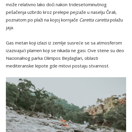
može relativno lako doći nakon tridesetominutnog
pešačenja uzbrdo kroz prelepe pejzaže u naselju Čirali,
poznatom po plaži na kojoj kornjače
Caretta caretta
polažu
jaja.
Gas metan koji izlazi iz zemlje susreće se sa atmosferom
izazivajući plamen koji se nikada ne gasi. Ove stene su deo
Nacionalnog parka Olimpos Bejdaglari, oblasti
mediteranske lepote gde mitovi postaju stvarnost.