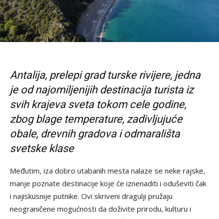
Antalija, prelepi grad turske rivijere, jedna
je od najomiljenijih destinacija turista iz
svih krajeva sveta tokom cele godine,
zbog blage temperature, zadivljujuće
obale, drevnih gradova i odmarališta
svetske klase
Međutim, iza dobro utabanih mesta nalaze se neke rajske,
manje poznate destinacije koje će iznenaditi i oduševiti čak
i najiskusnije putnike. Ovi skriveni dragulji pružaju
neograničene mogućnosti da doživite prirodu, kulturu i