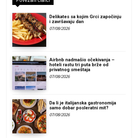
Povezani članci
Delikates sa kojim Grci započinju
i završavaju dan
07/08/2026
Airbnb nadmašio očekivanja –
hoteli rastu tri puta brže od
privatnog smeštaja
07/08/2026
Da li je italijanska gastronomija
samo dobar posleratni mit?
07/08/2026