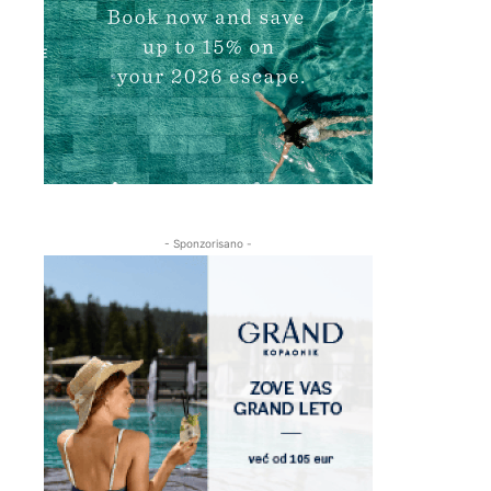
- Sponzorisano -