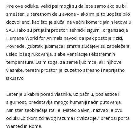
Pre ove odluke, veliki psi mogli su da lete samo ako su bili
smešteni u teretnom delu aviona – ako im je to uopšte bilo
dozvoljeno, kao što je slučaj na većini komercijalnih letova u
SAD. Iako su prtljažni prostori tehnički sigurni, organizacija
Humane World for Animals navodi da ipak postoje rizici.
Povrede, gubitak ljubimaca i smrtni slučajevi su zabeleženi
usled lošeg rukovanja, slabe ventilacije i ekstremnih
temperatura. Osim toga, za same ljubimce, ali i njihove
vlasnike, teretni prostor je izuzetno stresno i neprijatno
iskustvo.
Letenje u kabini pored vlasnika, uz pažnju, poslastice i
sigurnost, predstavlja mnogo humaniji način putovanja.
Ministar saobraćaja Italije, Mateo Salvini, nazvao je ovu
odluku „bitkom zdravog razuma i civilizacije,” prenosi portal
Wanted in Rome.