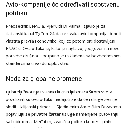
Avio-kompanije će određivati sopstvenu
politiku
Predsednik ENAC-a, Pjerluiđi Di Palma, izjavio je za
italijanski kanal TgCom24 da će svaka aviokompanija doneti
vlastita pravila i cenovnike, koji će potom biti dostavljeni
ENAC-u. Ova odluka je, kako je naglasio, „odgovor na nove
potrebe društva“ i potpuno je usklađena sa bezbednosnim
standardima u vazduhoplovstvu.
Nada za globalne promene
Ljubitelji životinja i vlasnici kućnih ljubimaca širom sveta
pozdravili su ovu odluku, nadajući se da će i druge zemlje
slediti italijanski primer. U Sjedinjenim Američkim Državama
pojavljuju se privatne čarter usluge namenjene putovanju
sa ljubimcima. Međutim, zvanična politika komercijalnih