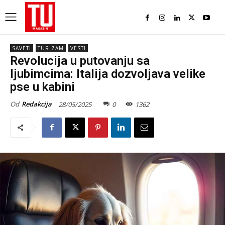
SAVETI
TURIZAM
VESTI
Revolucija u putovanju sa
ljubimcima: Italija dozvoljava velike
pse u kabini
Od
Redakcija
28/05/2025
0
1362