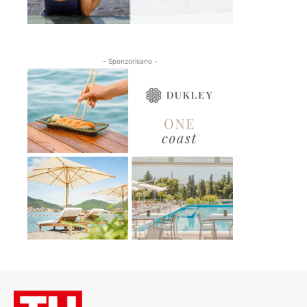
- Sponzorisano -