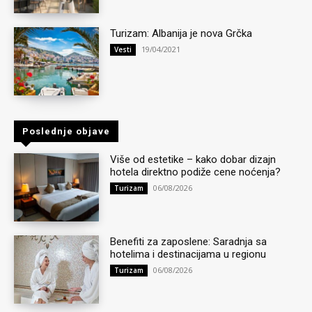
Turizam: Albanija je nova Grčka
19/04/2021
Vesti
Poslednje objave
Više od estetike – kako dobar dizajn
hotela direktno podiže cene noćenja?
06/08/2026
Turizam
Benefiti za zaposlene: Saradnja sa
hotelima i destinacijama u regionu
06/08/2026
Turizam