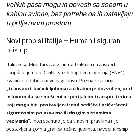
velikih pasa mogu ih povesti sa sobom u
kabinu aviona, bez potrebe da ih ostavljaju
u prtljažnom prostoru
Novi propisi Italije – Human i siguran
pristup
Italijansko Ministarstvo za infrastrukturu i transport
saopštilo je da je Civilna vazduhoplovna agencija (ENAC)
zvanično odobrila novu regulativu. Prema rezoluciji,
„transport kućnih ljubimaca u kabini je dozvoljen, pod
uslovom da su smešteni u specijalnim transporterima
koji mogu biti postavljeni iznad sedišta i pričvršćeni
sigurnosnim pojasevima ili drugim sistemima
vezivanja”
. Interesantno je da u novim pravilima nije
postavljena gornja granica težine ljubimca, navodi Kinship.