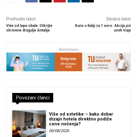
Prethodni tekst
Sledeći tekst
Više od lepe obale: Otkrijte
Kuće u Italiji za 1 evro: Akcija još
skrivene dragulje Antalije
uvek traje
- Sponzorisano -
Povezani članci
Više od estetike – kako dobar
dizajn hotela direktno podiže
cene noćenja?
06/08/2026