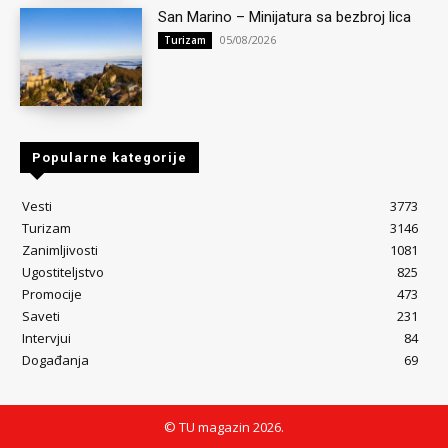
San Marino – Minijatura sa bezbroj lica
05/08/2026
Turizam
Popularne kategorije
Vesti
3773
Turizam
3146
Zanimljivosti
1081
Ugostiteljstvo
825
Promocije
473
Saveti
231
Intervjui
84
Događanja
69
© TU magazin 2026.