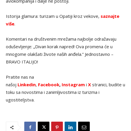
aviokompanija i dalje ne postoji.
Istorija glamura: turizam u Opatiji kroz vekove,
saznajte
više
.
Komentari na društvenim mrežama najbolje odražavaju
oduševljenje: „Divan korak napred! Ova promena će u
mnogome olakšati živote naših anđela.” Jednostavno –
BRAVO ITALIJO!
Pratite nas na
našoj
Linkedin
,
Facebook
,
Instagram
i
X
stranici, budite u
toku sa novostima i zanimljivostima iz turizma i
ugostiteljstva.