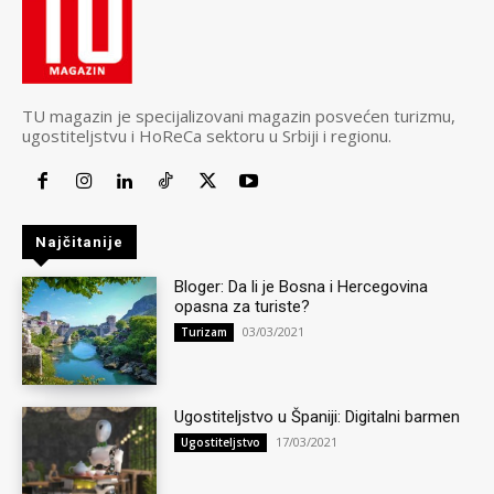
TU magazin je specijalizovani magazin posvećen turizmu,
ugostiteljstvu i HoReCa sektoru u Srbiji i regionu.
Najčitanije
Bloger: Da li je Bosna i Hercegovina
opasna za turiste?
03/03/2021
Turizam
Ugostiteljstvo u Španiji: Digitalni barmen
17/03/2021
Ugostiteljstvo