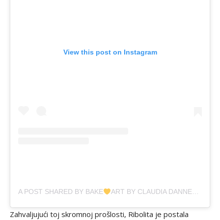
View this post on Instagram
A POST SHARED BY BAKE
ART BY CLAUDIA DANNER (@MYCLAUD.KITCHENSTORIES)
Zahvaljujući toj skromnoj prošlosti, Ribolita je postala