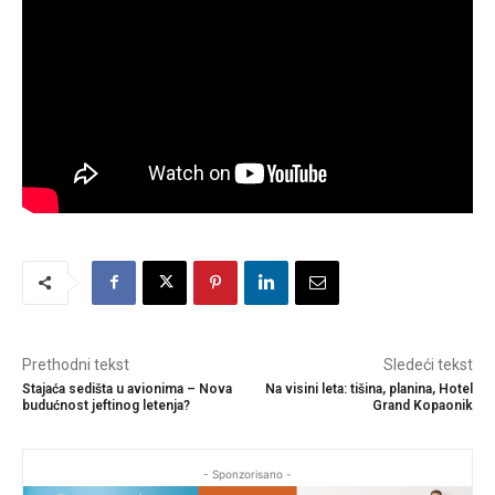
Prethodni tekst
Sledeći tekst
Stajaća sedišta u avionima – Nova
Na visini leta: tišina, planina, Hotel
budućnost jeftinog letenja?
Grand Kopaonik
- Sponzorisano -