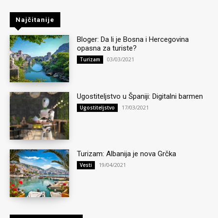
Najčitanije
Bloger: Da li je Bosna i Hercegovina
opasna za turiste?
03/03/2021
Turizam
Ugostiteljstvo u Španiji: Digitalni barmen
17/03/2021
Ugostiteljstvo
Turizam: Albanija je nova Grčka
19/04/2021
Vesti