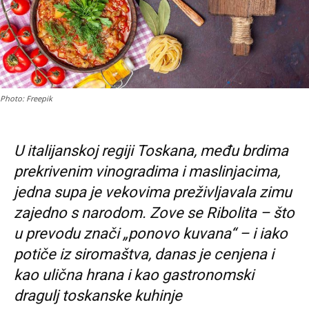
Photo: Freepik
U italijanskoj regiji Toskana, među brdima
prekrivenim vinogradima i maslinjacima,
jedna supa je vekovima preživljavala zimu
zajedno s narodom. Zove se Ribolita – što
u prevodu znači „ponovo kuvana“ – i iako
potiče iz siromaštva, danas je cenjena i
kao ulična hrana i kao gastronomski
dragulj toskanske kuhinje