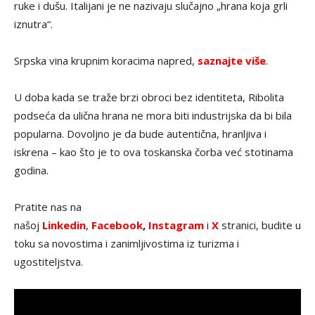
ruke i dušu. Italijani je ne nazivaju slučajno „hrana koja grli
iznutra“.
Srpska vina krupnim koracima napred,
saznajte više
.
U doba kada se traže brzi obroci bez identiteta, Ribolita
podseća da ulična hrana ne mora biti industrijska da bi bila
popularna. Dovoljno je da bude autentična, hranljiva i
iskrena – kao što je to ova toskanska čorba već stotinama
godina.
Pratite nas na
našoj
Linkedin
,
Facebook
,
Instagram
i
X
stranici, budite u
toku sa novostima i zanimljivostima iz turizma i
ugostiteljstva.