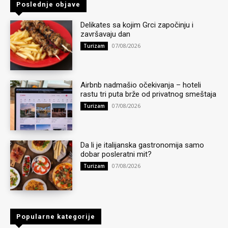
Poslednje objave
Delikates sa kojim Grci započinju i
završavaju dan
07/08/2026
Turizam
Airbnb nadmašio očekivanja – hoteli
rastu tri puta brže od privatnog smeštaja
07/08/2026
Turizam
Da li je italijanska gastronomija samo
dobar posleratni mit?
07/08/2026
Turizam
Popularne kategorije