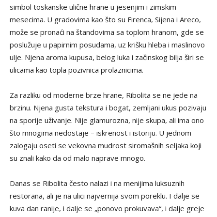
simbol toskanske ulične hrane u jesenjim i zimskim
mesecima. U gradovima kao što su Firenca, Sijena i Areco,
može se pronaći na štandovima sa toplom hranom, gde se
poslužuje u papirnim posudama, uz krišku hleba i maslinovo
ulje. Njena aroma kupusa, belog luka i začinskog bilja širi se
ulicama kao topla pozivnica prolaznicima.
Za razliku od moderne brze hrane, Ribolita se ne jede na
brzinu. Njena gusta tekstura i bogat, zemljani ukus pozivaju
na sporije uživanje. Nije glamurozna, nije skupa, ali ima ono
što mnogima nedostaje – iskrenost i istoriju. U jednom
zalogaju oseti se vekovna mudrost siromašnih seljaka koji
su znali kako da od malo naprave mnogo.
Danas se Ribolita često nalazi i na menijima luksuznih
restorana, ali je na ulici najvernija svom poreklu. I dalje se
kuva dan ranije, i dalje se „ponovo prokuvava“, i dalje greje