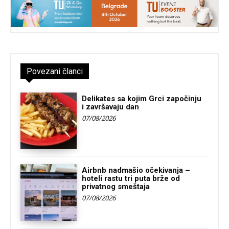
Povezani članci
Delikates sa kojim Grci započinju
i završavaju dan
07/08/2026
Airbnb nadmašio očekivanja –
hoteli rastu tri puta brže od
privatnog smeštaja
07/08/2026