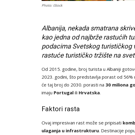
Photo: iStock
Albanija, nekada smatrana skriv
kao jedna od najbrže rastućih tu
podacima Svetskog turističkog ve
rastuće turističko tržište na sve
Od 2015. godine, broj turista u Albaniji goto
2023. godini, što predstavlja porast od 56% 
će taj broj do 2030. porasti na
30 miliona go
imaju
Portugal
ili
Hrvatska
.
Faktori rasta
Ovaj impresivan rast može se pripisati
kombi
ulaganja u infrastrukturu
. Destinacije pop