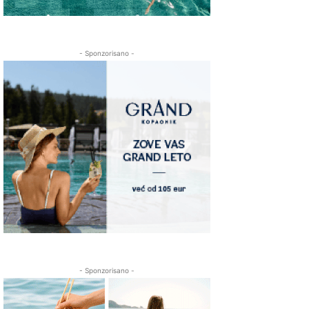
- Sponzorisano -
- Sponzorisano -