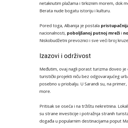
netaknutim plažama i tirkiznim morem, dok me
Berata nude bogatu istoriju i kulturu.
Pored toga, Albanija je postala
pristupačnij
nacionalnosti,
poboljšanoj putnoj mreži
i
no
Niskobudžetni prevoznici i sve veći broj kruzer
Izazovi i održivost
Međutim, ovaj nagli porast turizma doveo je d
turistički projekti niču bez odgovarajućeg urb
posebno u priobalju. U Sarandi su, na primer
more.
Pritisak se oseća i na tržištu nekretnina. Lo
su strane investicije i potražnja stranih turis
događa u popularnim destinacijama poput Ma