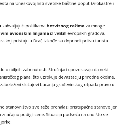
sta na Uneskovoj listi svetske baštine poput Đirokastre i
a
zahvaljujući politikama
bezviznog režima
za mnoge
vim avionskim linijama
iz velikih evropskih gradova.
a koji pristaju u Drač takođe su doprineli prilivu turista.
o ozbiljnih zabrinutosti. Stručnjaci upozoravaju da neki
anističkog plana, što uzrokuje devastaciju prirodne okoline,
, zabeleženi slučajevi bacanja građevinskog otpada pravo u
kalno stanovništvo sve teže pronalazi pristupačne stanove jer
ta značajno podigli cene. Situacija podseća na ono što se
jorke.