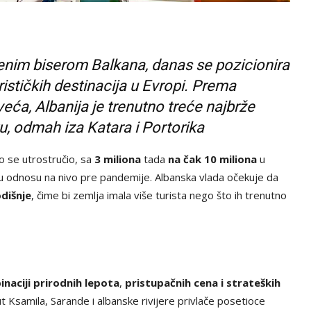
enim biserom Balkana, danas se pozicionira
rističkih destinacija u Evropi. Prema
ća, Albanija je trenutno treće najbrže
tu, odmah iza Katara i Portorika
vo se utrostručio, sa
3 miliona
tada
na čak 10 miliona
u
u odnosu na nivo pre pandemije. Albanska vlada očekuje da
dišnje
, čime bi zemlja imala više turista nego što ih trenutno
naciji prirodnih lepota
,
pristupačnih cena i strateških
ut Ksamila, Sarande i albanske rivijere privlače posetioce