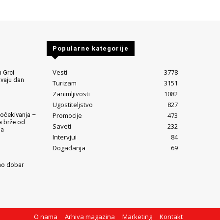
Popularne kategorije
Vesti
3778
 Grci
avaju dan
Turizam
3151
Zanimljivosti
1082
Ugostiteljstvo
827
Promocije
473
očekivanja –
ta brže od
Saveti
232
ja
Intervjui
84
Događanja
69
mo dobar
O nama
Arhiva magazina
Marketing
Kontakt