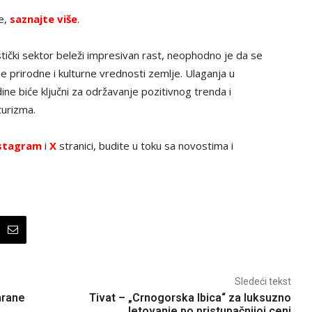
ve,
saznajte više
.
ristički sektor beleži impresivan rast, neophodno je da se
le prirodne i kulturne vrednosti zemlje. Ulaganja u
edine biće ključni za održavanje pozitivnog trenda i
turizma.
stagram
i
X
stranici, budite u toku sa novostima i
Sledeći tekst
hrane
Tivat – „Crnogorska Ibica“ za luksuzno
letovanje po pristupačnijoj ceni