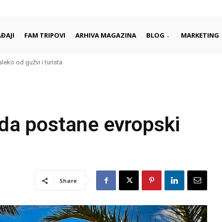
ĐAJI
FAM TRIPOVI
ARHIVA MAGAZINA
BLOG
MARKETING
aleko od gužvi i turista
 da postane evropski
Share