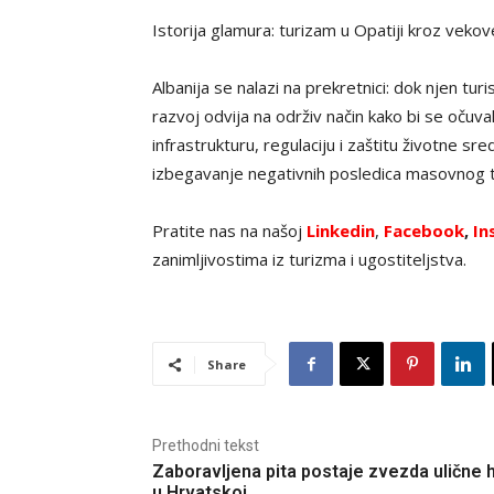
Istorija glamura: turizam u Opatiji kroz veko
Albanija se nalazi na prekretnici: dok njen tu
razvoj odvija na održiv način kako bi se očuva
infrastrukturu, regulaciju i zaštitu životne sr
izbegavanje negativnih posledica masovnog 
Pratite nas na našoj
Linkedin
,
Facebook
,
In
zanimljivostima iz turizma i ugostiteljstva.
Share
Prethodni tekst
Zaboravljena pita postaje zvezda ulične 
u Hrvatskoj