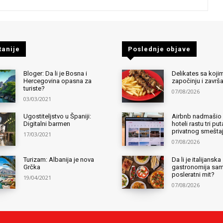
tanije
Poslednje objave
Bloger: Da li je Bosna i
Delikates sa kojim
Hercegovina opasna za
započinju i završ
turiste?
07/08/2026
03/03/2021
Ugostiteljstvo u Španiji:
Airbnb nadmašio 
Digitalni barmen
hoteli rastu tri pu
privatnog smešta
17/03/2021
07/08/2026
Turizam: Albanija je nova
Da li je italijanska
Grčka
gastronomija sa
posleratni mit?
19/04/2021
07/08/2026