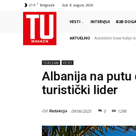
C
21.9
Belgrade
Sub. 8. avgust, 2026
VESTI
INTERVJUI
B2B DOGA
AKTUELNO
Autentični biser Italije d
TURIZAM
VESTI
Albanija na putu
turistički lider
Od
Redakcija
09/06/2025
0
1298