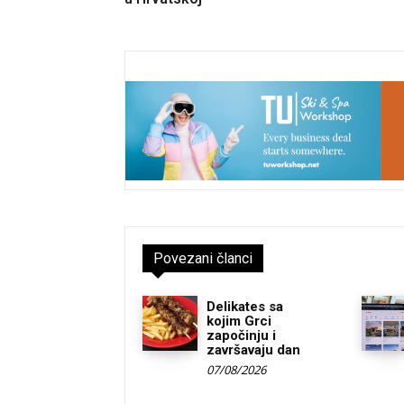
Povezani članci
Delikates sa
kojim Grci
započinju i
završavaju dan
07/08/2026