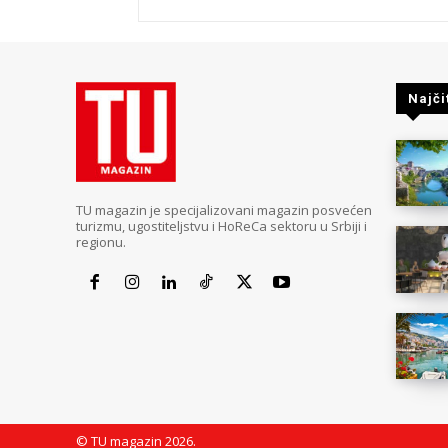
Najči
TU magazin je specijalizovani magazin posvećen
turizmu, ugostiteljstvu i HoReCa sektoru u Srbiji i
regionu.
© TU magazin 2026.