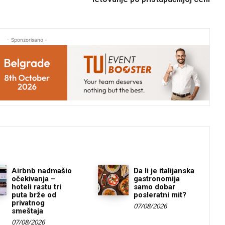
- Sponzorisano -
Airbnb nadmašio
Da li je italijanska
očekivanja –
gastronomija
hoteli rastu tri
samo dobar
puta brže od
posleratni mit?
privatnog
07/08/2026
smeštaja
07/08/2026