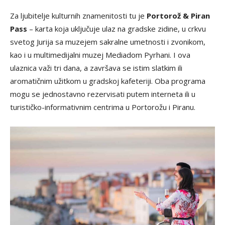
Za ljubitelje kulturnih znamenitosti tu je
Portorož & Piran
Pass
– karta koja uključuje ulaz na gradske zidine, u crkvu
svetog Jurija sa muzejem sakralne umetnosti i zvonikom,
kao i u multimedijalni muzej Mediadom Pyrhani. I ova
ulaznica važi tri dana, a završava se istim slatkim ili
aromatičnim užitkom u gradskoj kafeteriji. Oba programa
mogu se jednostavno rezervisati putem interneta ili u
turističko-informativnim centrima u Portorožu i Piranu.