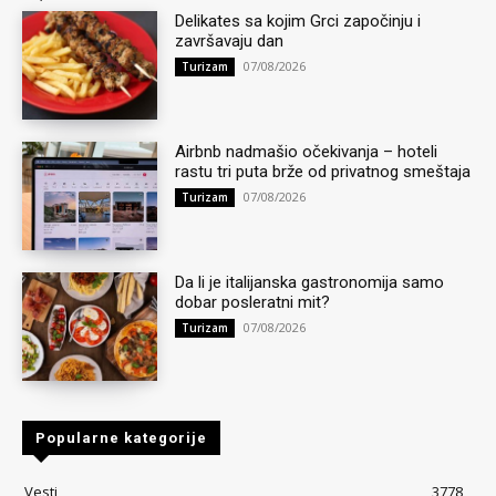
Delikates sa kojim Grci započinju i
završavaju dan
07/08/2026
Turizam
Airbnb nadmašio očekivanja – hoteli
rastu tri puta brže od privatnog smeštaja
07/08/2026
Turizam
Da li je italijanska gastronomija samo
dobar posleratni mit?
07/08/2026
Turizam
Popularne kategorije
Vesti
3778