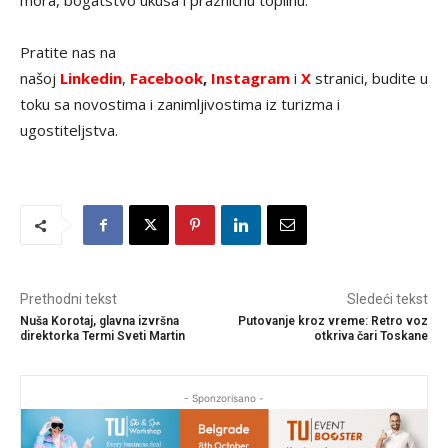
mora, bogatstvo ukusa i prazničnu toplinu.
Pratite nas na
našoj
Linkedin
,
Facebook
,
Instagram
i
X
stranici, budite u
toku sa novostima i zanimljivostima iz turizma i
ugostiteljstva.
Prethodni tekst
Sledeći tekst
Nuša Korotaj, glavna izvršna
Putovanje kroz vreme: Retro voz
direktorka Termi Sveti Martin
otkriva čari Toskane
- Sponzorisano -