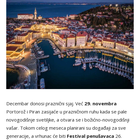
Decembar donosi praznični sjaj. Već
29. novembra
Portorož i Piran zasijaće u prazničnom ruhu kada se pale
novogodišnje svetiljke, a otvara se i božićno-novogodišnji
vašar. Tokom celog meseca planirani su događaji za sve
generacije, a vrhunac će biti
Festival penušavaca
26.