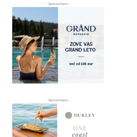
- Sponzorisano -
- Sponzorisano -