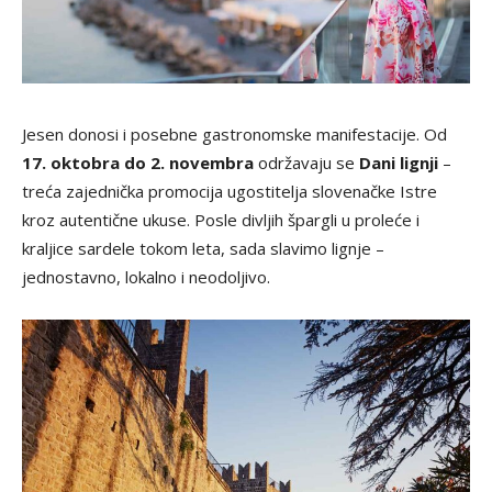
Jesen donosi i posebne gastronomske manifestacije. Od
17. oktobra do 2. novembra
održavaju se
Dani lignji
–
treća zajednička promocija ugostitelja slovenačke Istre
kroz autentične ukuse. Posle divljih špargli u proleće i
kraljice sardele tokom leta, sada slavimo lignje –
jednostavno, lokalno i neodoljivo.