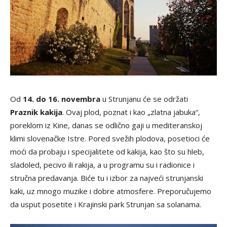
Od
14. do 16. novembra
u Strunjanu će se održati
Praznik kakija
. Ovaj plod, poznat i kao „zlatna jabuka“,
poreklom iz Kine, danas se odlično gaji u mediteranskoj
klimi slovenačke Istre. Pored svežih plodova, posetioci će
moći da probaju i specijalitete od kakija, kao što su hleb,
sladoled, pecivo ili rakija, a u programu su i radionice i
stručna predavanja. Biće tu i izbor za najveći strunjanski
kaki, uz mnogo muzike i dobre atmosfere. Preporučujemo
da usput posetite i Krajinski park Strunjan sa solanama.