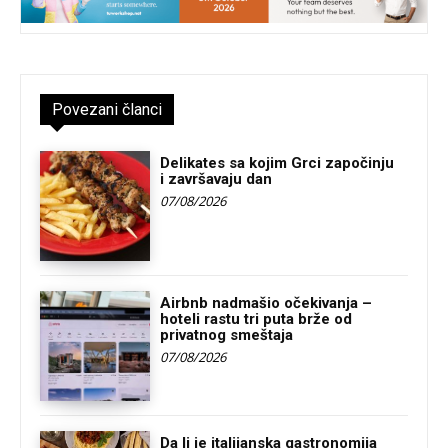
Povezani članci
Delikates sa kojim Grci započinju
i završavaju dan
07/08/2026
Airbnb nadmašio očekivanja –
hoteli rastu tri puta brže od
privatnog smeštaja
07/08/2026
Da li je italijanska gastronomija