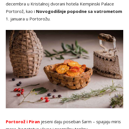
decembra u Kristalnoj dvorani hotela Kempinski Palace
Portorož, kao i
Novogodišnje popodne sa vatrometom
1. januara u Portorožu.
Portorož i Piran
jeseni daju poseban šarm – spajaju miris