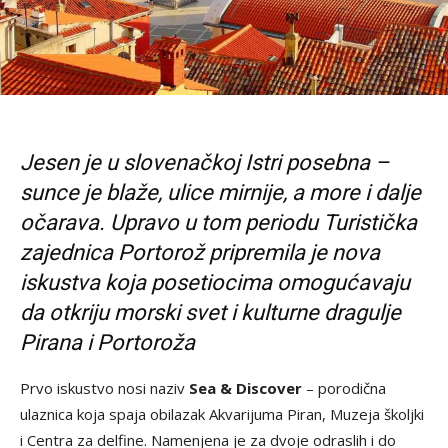
Jesen je u slovenačkoj Istri posebna –
sunce je blaže, ulice mirnije, a more i dalje
očarava. Upravo u tom periodu Turistička
zajednica Portorož pripremila je nova
iskustva koja posetiocima omogućavaju
da otkriju morski svet i kulturne dragulje
Pirana i Portoroža
Prvo iskustvo nosi naziv
Sea & Discover
– porodična
ulaznica koja spaja obilazak Akvarijuma Piran, Muzeja školjki
i Centra za delfine. Namenjena je za dvoje odraslih i do