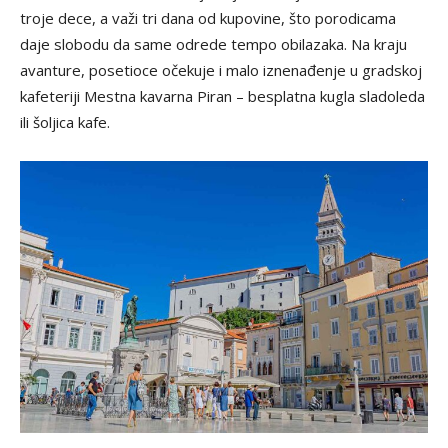
troje dece, a važi tri dana od kupovine, što porodicama
daje slobodu da same odrede tempo obilazaka. Na kraju
avanture, posetioce očekuje i malo iznenađenje u gradskoj
kafeteriji Mestna kavarna Piran – besplatna kugla sladoleda
ili šoljica kafe.