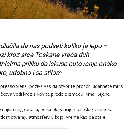
 odlučila da nas podseti koliko je lepo –
lazi kroz srce Toskane vraća duh
nicima priliku da iskuse putovanje onako
o, udobno i sa stilom
presso Siena” poziva vas da otvorite prozor, udahnete miris
točkova vodi kroz slikovite predele između Rima i Sijene.
o najsitnijeg detalja, odišu elegancijom prošlog vremena.
tlost stvaraju atmosferu u kojoj vreme kao da staje.