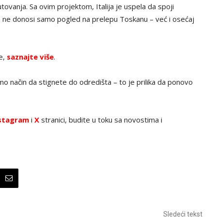
utovanja. Sa ovim projektom, Italija je uspela da spoji
oje ne donosi samo pogled na prelepu Toskanu – već i osećaj
ve,
saznajte više
.
 način da stignete do odredišta – to je prilika da ponovo
stagram
i
X
stranici, budite u toku sa novostima i
Sledeći tekst