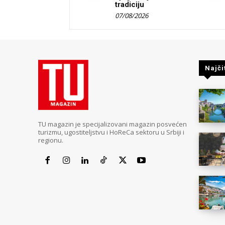
tradiciju
07/08/2026
Najči
TU magazin je specijalizovani magazin posvećen
turizmu, ugostiteljstvu i HoReCa sektoru u Srbiji i
regionu.