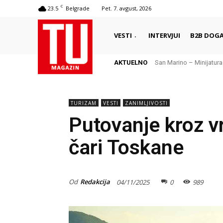
C
23.5
Belgrade
Pet. 7. avgust, 2026
VESTI
INTERVJUI
B2B DOGA
AKTUELNO
San Marino – Minijatura
TURIZAM
VESTI
ZANIMLJIVOSTI
Putovanje kroz v
čari Toskane
Od
Redakcija
04/11/2025
0
989