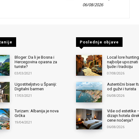
06/08/2026
tanije
Poslednje objave
Bloger: Da li je Bosna i
Local lore hunting
Hercegovina opasna za
najbolje upoznati
turiste?
ljude i tradiciju
03/03/2021
07/08/2026
Ugostiteljstvo u Španiji:
Autentični biser It
Digitalni barmen
od gužvi i turista
17/03/2021
06/08/2026
Turizam: Albanija je nova
Više od estetike 
Grčka
dizajn hotela dir
cene noćenja?
19/04/2021
06/08/2026