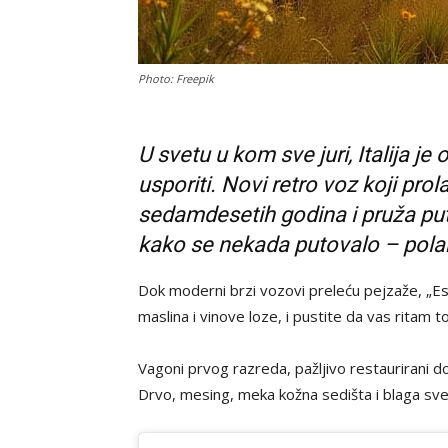
Photo: Freepik
U svetu u kom sve juri, Italija je
usporiti. Novi retro voz koji pro
sedamdesetih godina i pruža put
kako se nekada putovalo – polak
Dok moderni brzi vozovi preleću pejzaže, „Es
maslina i vinove loze, i pustite da vas ritam 
Vagoni prvog razreda, pažljivo restaurirani d
Drvo, mesing, meka kožna sedišta i blaga sve