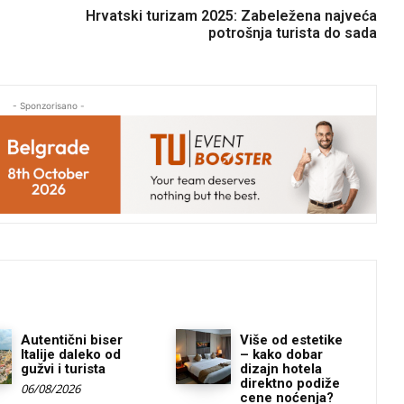
Hrvatski turizam 2025: Zabeležena najveća
potrošnja turista do sada
- Sponzorisano -
Autentični biser
Više od estetike
Italije daleko od
– kako dobar
gužvi i turista
dizajn hotela
direktno podiže
06/08/2026
cene noćenja?