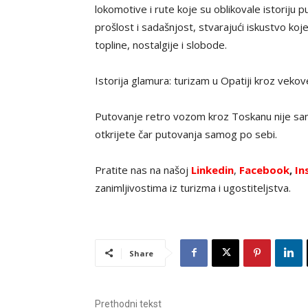
lokomotive i rute koje su oblikovale istoriju p
prošlost i sadašnjost, stvarajući iskustvo k
topline, nostalgije i slobode.
Istorija glamura: turizam u Opatiji kroz veko
Putovanje retro vozom kroz Toskanu nije samo
otkrijete čar putovanja samog po sebi.
Pratite nas na našoj
Linkedin
,
Facebook
,
In
zanimljivostima iz turizma i ugostiteljstva.
Share
Prethodni tekst