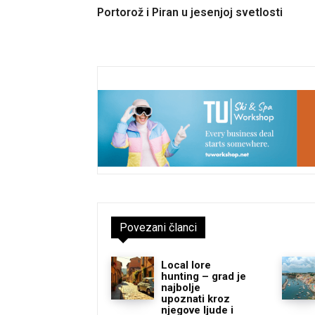
Portorož i Piran u jesenjoj svetlosti
Povezani članci
Local lore
hunting – grad je
najbolje
upoznati kroz
njegove ljude i