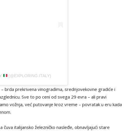
LY
(@EXPLORING.ITALY)
 – brda prekrivena vinogradima, srednjovekovne gradiće i
razglednicu. Sve to po ceni od svega 29 evra – ali pravi
je samo vožnja, već putovanje kroz vreme – povratak u eru kada
menom.
a čuva italijansko železničko nasleđe, obnavljajući stare