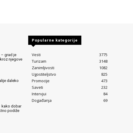
Popularne kategorije
Vesti
3775
 – grad je
 kroz njegove
Turizam
3148
Zanimljivosti
1082
Ugostiteljstvo
825
Promocije
473
alije daleko
Saveti
232
Intervjui
84
Događanja
69
– kako dobar
ektno podiže