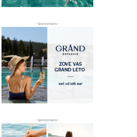
- Sponzorisano -
- Sponzorisano -