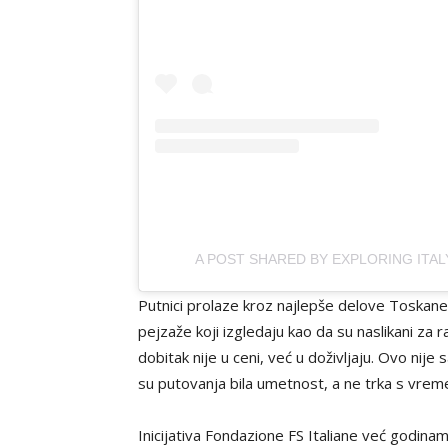
A POST SHARED BY EXPLORING ITA
Putnici prolaze kroz najlepše delove Toskane
pejzaže koji izgledaju kao da su naslikani za 
dobitak nije u ceni, već u doživljaju. Ovo ni
su putovanja bila umetnost, a ne trka s vre
Inicijativa Fondazione FS Italiane već godinam