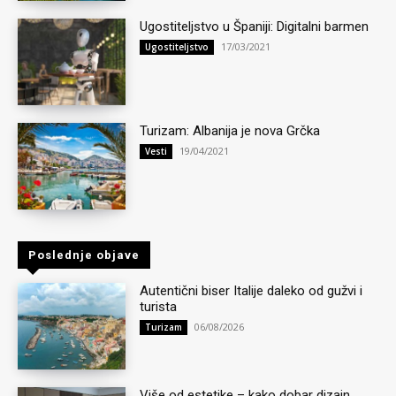
Ugostiteljstvo u Španiji: Digitalni barmen
17/03/2021
Ugostiteljstvo
Turizam: Albanija je nova Grčka
19/04/2021
Vesti
Poslednje objave
Autentični biser Italije daleko od gužvi i
turista
06/08/2026
Turizam
Više od estetike – kako dobar dizajn