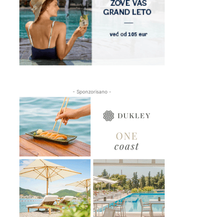
- Sponzorisano -