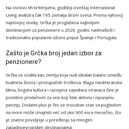
Na osnovu tih kriterijuma, godišnji izveštaj International
Living analizira čak 195 zemalja širom sveta. Prema njihovoj
najnovijoj studiji, Grčka je proglašena najboljom
destinacijom za penzionere u 2026. godini, nadmašivši i
tradicionalno popularne izbore poput Španije i Portugala.
Zašto je Grčka broj jedan izbor za
penzionere?
Grčka se istakla kao zemlja koja nudi idealan balans između
kvaliteta života i pristupačnih troškova. Blaga mediteranska
klima, bogata kultura i razvijena zajednica stranaca čine je
posebno privlačnom za one koji žele aktivnu i ispunjenu
penziju. Dodatni plus je što se trosoban stan sa pogledom
na more može iznajmiti već od oko 900 evra mesečno, što
je znatno povoljnije u poređenju sa mnogim
zapadnoevropskim destinacijama.