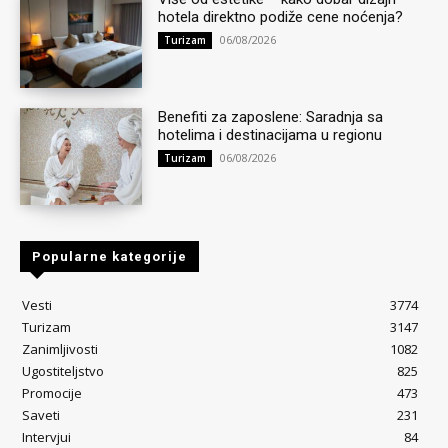
hotela direktno podiže cene noćenja?
06/08/2026
Turizam
Benefiti za zaposlene: Saradnja sa
hotelima i destinacijama u regionu
06/08/2026
Turizam
Popularne kategorije
Vesti
3774
Turizam
3147
Zanimljivosti
1082
Ugostiteljstvo
825
Promocije
473
Saveti
231
Intervjui
84