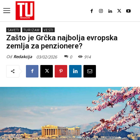
SAVETI
TURIZAM
VESTI
Zašto je Grčka najbolja evropska
zemlja za penzionere?
Od
Redakcija
03/02/2026
0
914