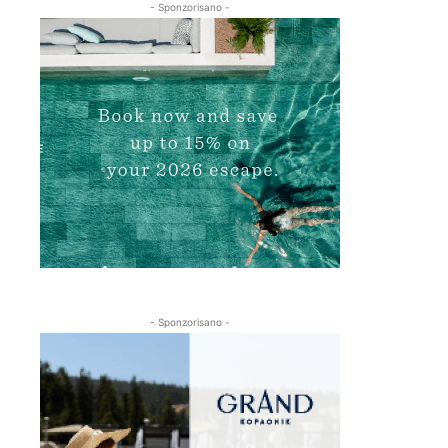
- Sponzorisano -
- Sponzorisano -