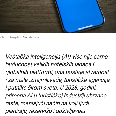
Photo: Unsplash/appshunter.io
Veštačka inteligencija (AI) više nije samo
budućnost velikih hotelskih lanaca i
globalnih platformi, ona postaje stvarnost
i za male iznajmljivače, turističke agencije
i putnike širom sveta. U 2026. godini,
primena AI u turističkoj industriji ubrzano
raste, menjajući način na koji ljudi
planiraju, rezervišu i doživljavaju