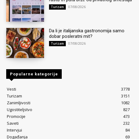
07/08/2026
Turizam
Da li je italijanska gastronomija samo
dobar posleratni mit?
07/08/2026
Turizam
Popularne kategorije
Vesti
3778
Turizam
3151
Zanimljivosti
1082
Ugostiteljstvo
827
Promocije
473
Saveti
232
Intervjui
84
Događanja
69