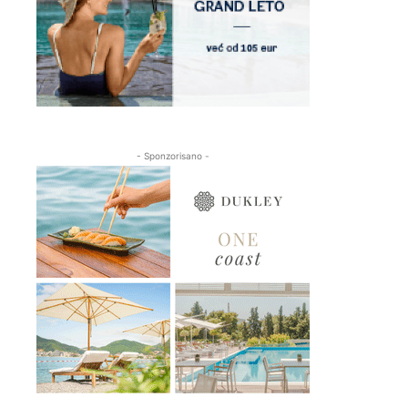
- Sponzorisano -