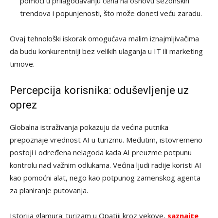
pomoći u prilagođavanju cena na osnovu sezonskih
trendova i popunjenosti, što može doneti veću zaradu.
Ovaj tehnološki iskorak omogućava malim iznajmljivačima
da budu konkurentniji bez velikih ulaganja u IT ili marketing
timove.
Percepcija korisnika: oduševljenje uz
oprez
Globalna istraživanja pokazuju da većina putnika
prepoznaje vrednost AI u turizmu. Međutim, istovremeno
postoji i određena nelagoda kada AI preuzme potpunu
kontrolu nad važnim odlukama. Većina ljudi radije koristi AI
kao pomoćni alat, nego kao potpunog zamenskog agenta
za planiranje putovanja.
Istorija glamura: turizam u Opatiji kroz vekove,
saznajte