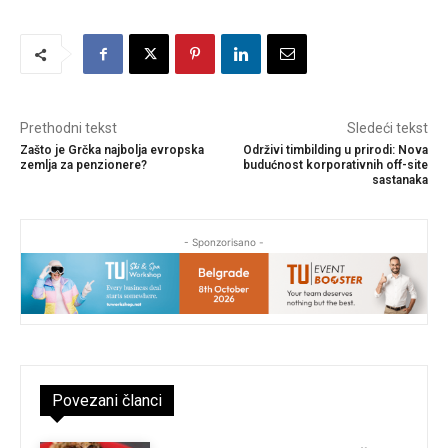
Prethodni tekst
Sledeći tekst
Zašto je Grčka najbolja evropska
Održivi timbilding u prirodi: Nova
zemlja za penzionere?
budućnost korporativnih off-site
sastanaka
- Sponzorisano -
Povezani članci