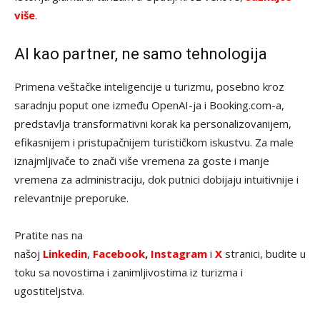
više
.
AI kao partner, ne samo tehnologija
Primena veštačke inteligencije u turizmu, posebno kroz
saradnju poput one između OpenAI-ja i Booking.com-a,
predstavlja transformativni korak ka personalizovanijem,
efikasnijem i pristupačnijem turističkom iskustvu. Za male
iznajmljivače to znači više vremena za goste i manje
vremena za administraciju, dok putnici dobijaju intuitivnije i
relevantnije preporuke.
Pratite nas na
našoj
Linkedin
,
Facebook
,
Instagram
i
X
stranici, budite u
toku sa novostima i zanimljivostima iz turizma i
ugostiteljstva.