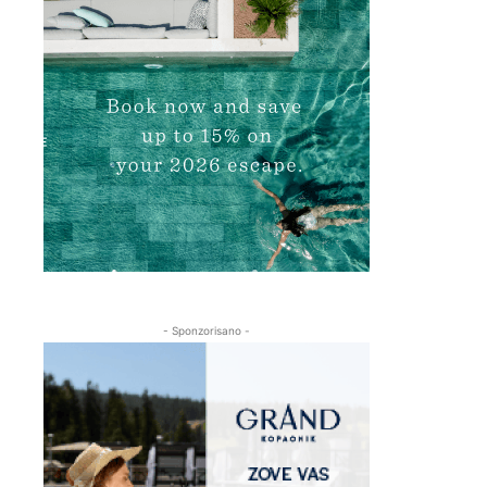
- Sponzorisano -