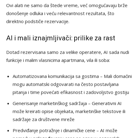
Ovi alati ne samo da štede vreme, već omogućavaju brže
donošenje odluka i veću relevantnost rezultata, što
direktno podstiče rezervacije.
AI i mali iznajmljivači: prilike za rast
Dotad rezervisana samo za velike operatere, AI sada nudi
funkcije i malim vlasnicima apartmana, vila ili soba:
Automatizovana komunikacija sa gostima – Mali domaćini
mogu automatski odgovarati na često postavljana
pitanja i time povećati efikasnost i zadovoljstvo gostiju
Generisanje marketinškog sadržaja – Generativni AI
može kreirati opise objekata, marketinške tekstove ili
sadržaje za društvene mreže
Predviđanje potražnje i dinamičke cene – AI može