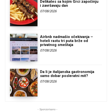
Delikates sa kojim Grci započinju
i završavaju dan
07/08/2026
Airbnb nadmašio očekivanja –
hoteli rastu tri puta brže od
privatnog smeštaja
07/08/2026
Da li je italijanska gastronomija
samo dobar posleratni mit?
07/08/2026
- Sponzorisano -