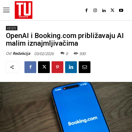
VESTI
OpenAI i Booking.com približavaju AI
malim iznajmljivačima
Od
Redakcija
03/02/2026
0
930