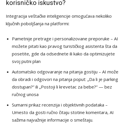
korisničko iskustvo?
Integracija veštačke inteligencije omogućava nekoliko
ključnih poboljšanja na platformi:
Pametnije pretrage i personalizovane preporuke – AI
možete pitati kao pravog turističkog asistenta šta da
posetite, gde da odsednete ili kako da optimizujete
svoj putni plan
Automatsko odgovaranje na pitanja gostiju – AI može
da obradi i odgovori na pitanja poput: „Da li je parking
dostupan?“ ili „Postoji li krevetac za bebe?“ — bez
ručnog unosa
Sumarni prikaz recenzija i objektivnih podataka –
Umesto da gosti ručno čitaju stotine komentara, AI
sažima najvažnije informacije o smeštaju.