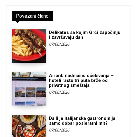
Povezani članci
Delikates sa kojim Grci započinju
i završavaju dan
07/08/2026
Airbnb nadmašio očekivanja –
hoteli rastu tri puta brže od
privatnog smeštaja
07/08/2026
Da li je italijanska gastronomija
samo dobar posleratni mit?
07/08/2026