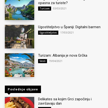
opasna za turiste?
03/03/2021
Turizam
Ugostiteljstvo u Španiji: Digitalni barmen
17/03/2021
Ugostiteljstvo
Turizam: Albanija je nova Grčka
19/04/2021
Vesti
Poslednje objave
Delikates sa kojim Grci započinju i
završavaju dan