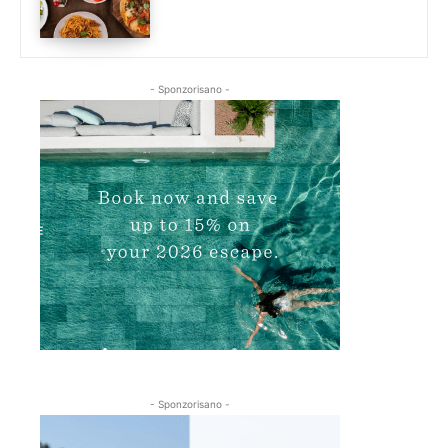
- Sponzorisano -
- Sponzorisano -