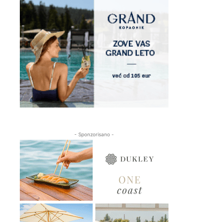
- Sponzorisano -