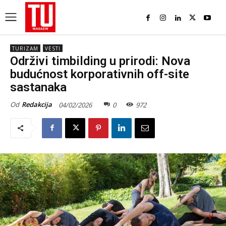
TURIZAM
VESTI
Održivi timbilding u prirodi: Nova
budućnost korporativnih off-site
sastanaka
Od
Redakcija
04/02/2026
0
972