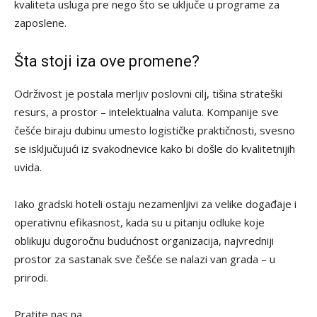
kvaliteta usluga pre nego što se uključe u programe za
zaposlene.
Šta stoji iza ove promene?
Održivost je postala merljiv poslovni cilj, tišina strateški
resurs, a prostor – intelektualna valuta. Kompanije sve
češće biraju dubinu umesto logističke praktičnosti, svesno
se isključujući iz svakodnevice kako bi došle do kvalitetnijih
uvida.
Iako gradski hoteli ostaju nezamenljivi za velike događaje i
operativnu efikasnost, kada su u pitanju odluke koje
oblikuju dugoročnu budućnost organizacija, najvredniji
prostor za sastanak sve češće se nalazi van grada – u
prirodi.
Pratite nas na