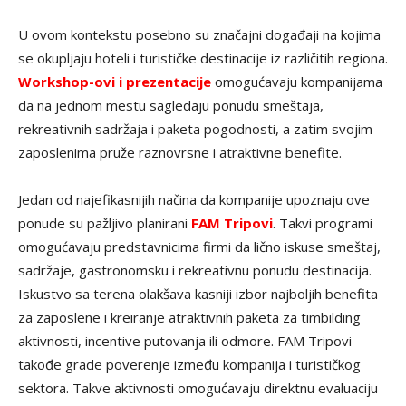
U ovom kontekstu posebno su značajni događaji na kojima
se okupljaju hoteli i turističke destinacije iz različitih regiona.
Workshop-ovi i prezentacije
omogućavaju kompanijama
da na jednom mestu sagledaju ponudu smeštaja,
rekreativnih sadržaja i paketa pogodnosti, a zatim svojim
zaposlenima pruže raznovrsne i atraktivne benefite.
Jedan od najefikasnijih načina da kompanije upoznaju ove
ponude su pažljivo planirani
F
AM Tripovi
. Takvi programi
omogućavaju predstavnicima firmi da lično iskuse smeštaj,
sadržaje, gastronomsku i rekreativnu ponudu destinacija.
Iskustvo sa terena olakšava kasniji izbor najboljih benefita
za zaposlene i kreiranje atraktivnih paketa za timbilding
aktivnosti, incentive putovanja ili odmore. FAM Tripovi
takođe grade poverenje između kompanija i turističkog
sektora. Takve aktivnosti omogućavaju direktnu evaluaciju