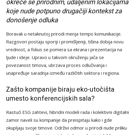
okreće se prirodnim, udaljenim lokacijama
koje nude potpuno drugačiji kontekst za
donošenje odluka
Boravak u netaknutoj prirodi menja tempo komunikacije.
Razgovori postaju sporiji i promišljeniji, tišina dobija novu
vrednost, a fokus se pomera sa ekrana i prezentacija na
ljude i ideje. Upravo u takvom okruženju jača se
povezanost timova, ubrzava proces odlučivanja i
unapređuje saradnja između različitih sektora i regiona.
Zašto kompanije biraju eko-utočišta
umesto konferencijskih sala?
Rastući ESG zahtevi, hibridni modeli rada i kolektivni digitalni
zamor naveli su kompanije da preispitaju kako i gde
okupljaju svoje timove. Održivi odmor u prirodi nude priliku