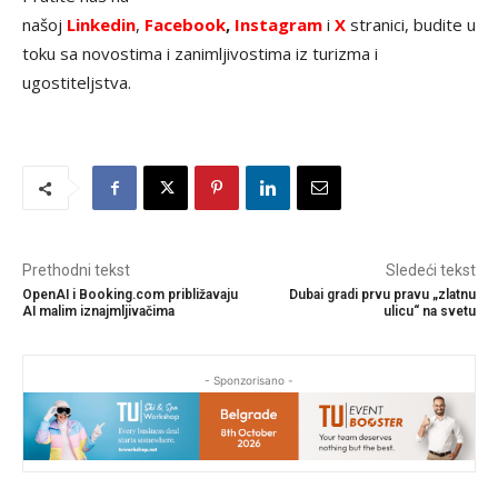
našoj
Linkedin
,
Facebook
,
Instagram
i
X
stranici, budite u
toku sa novostima i zanimljivostima iz turizma i
ugostiteljstva.
Prethodni tekst
Sledeći tekst
OpenAI i Booking.com približavaju
Dubai gradi prvu pravu „zlatnu
AI malim iznajmljivačima
ulicu“ na svetu
- Sponzorisano -