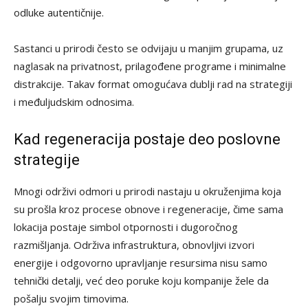
odluke autentičnije.
Sastanci u prirodi često se odvijaju u manjim grupama, uz
naglasak na privatnost, prilagođene programe i minimalne
distrakcije. Takav format omogućava dublji rad na strategiji
i međuljudskim odnosima.
Kad regeneracija postaje deo poslovne
strategije
Mnogi održivi odmori u prirodi nastaju u okruženjima koja
su prošla kroz procese obnove i regeneracije, čime sama
lokacija postaje simbol otpornosti i dugoročnog
razmišljanja. Održiva infrastruktura, obnovljivi izvori
energije i odgovorno upravljanje resursima nisu samo
tehnički detalji, već deo poruke koju kompanije žele da
pošalju svojim timovima.