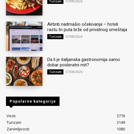
07/08/2026
Turizam
Airbnb nadmašio očekivanja – hoteli
rastu tri puta brže od privatnog smeštaja
07/08/2026
Turizam
Da li je italijanska gastronomija samo
dobar posleratni mit?
07/08/2026
Turizam
Popularne kategorije
Vesti
3776
Turizam
3149
Zanimljivosti
1080