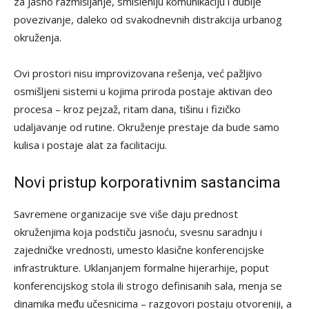
za jasno razmišljanje, smisleniju komunikaciju i dublje
povezivanje, daleko od svakodnevnih distrakcija urbanog
okruženja.
Ovi prostori nisu improvizovana rešenja, već pažljivo
osmišljeni sistemi u kojima priroda postaje aktivan deo
procesa – kroz pejzaž, ritam dana, tišinu i fizičko
udaljavanje od rutine. Okruženje prestaje da bude samo
kulisa i postaje alat za facilitaciju.
Novi pristup korporativnim sastancima
Savremene organizacije sve više daju prednost
okruženjima koja podstiču jasnoću, svesnu saradnju i
zajedničke vrednosti, umesto klasične konferencijske
infrastrukture. Uklanjanjem formalne hijerarhije, poput
konferencijskog stola ili strogo definisanih sala, menja se
dinamika među učesnicima – razgovori postaju otvoreniji, a