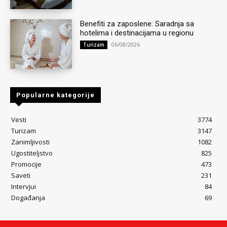
Benefiti za zaposlene: Saradnja sa
hotelima i destinacijama u regionu
06/08/2026
Turizam
Popularne kategorije
Vesti
3774
Turizam
3147
Zanimljivosti
1082
Ugostiteljstvo
825
Promocije
473
Saveti
231
Intervjui
84
Događanja
69