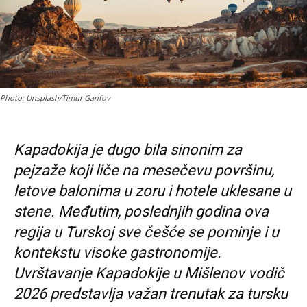
Photo: Unsplash/Timur Garifov
Kapadokija je dugo bila sinonim za
pejzaže koji liče na mesečevu površinu,
letove balonima u zoru i hotele uklesane u
stene. Međutim, poslednjih godina ova
regija u Turskoj sve češće se pominje i u
kontekstu visoke gastronomije.
Uvrštavanje Kapadokije u Mišlenov vodič
2026 predstavlja važan trenutak za tursku