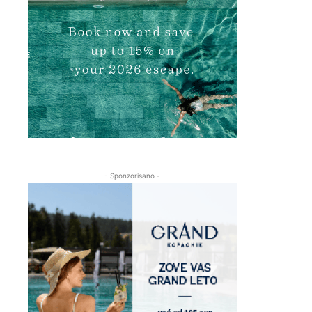
- Sponzorisano -