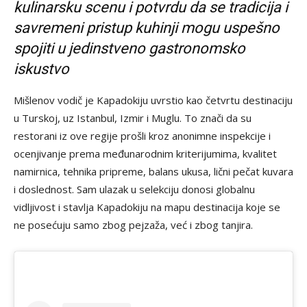
kulinarsku scenu i potvrdu da se tradicija i
savremeni pristup kuhinji mogu uspešno
spojiti u jedinstveno gastronomsko
iskustvo
Mišlenov vodič je Kapadokiju uvrstio kao četvrtu destinaciju
u Turskoj, uz Istanbul, Izmir i Muglu. To znači da su
restorani iz ove regije prošli kroz anonimne inspekcije i
ocenjivanje prema međunarodnim kriterijumima, kvalitet
namirnica, tehnika pripreme, balans ukusa, lični pečat kuvara
i doslednost. Sam ulazak u selekciju donosi globalnu
vidljivost i stavlja Kapadokiju na mapu destinacija koje se
ne posećuju samo zbog pejzaža, već i zbog tanjira.