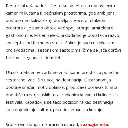
Restorani u Kapadokiji često su smešteni u obnovljenim
kamenim kućama ili pećinskim prostorima, gde ambijent
postaje deo kulinarskog doživljaja. Večera u takvom
prostoru nije samo obrok, već spoj istorije, arhitekture i
gastronomije. Mišlen selekcija dodatno je podstakla razvoj
koncepta „od farme do stola“. Fokus je sada na lokalnim
proizvođačima i sezonskim sastojcima, čime se jača održivi
turizam i regionalni identitet.
Ulazak u Mišlenov vodič ne znači samo prestiž za pojedine
restorane, već i širi uticaj na destinaciju. Gastronomija
postaje snažan motiv dolaska, produžava boravak turista i
podstiče razvoj vinskih tura, radionica kuvanja i kulinarskih
festivala. Kapadokija se tako pozicionira kao destinacija
koja objedinjuje kulturu, prirodu i vrhunsku kuhinju.
Srpska vina krupnim koracima napred,
saznajte više
.