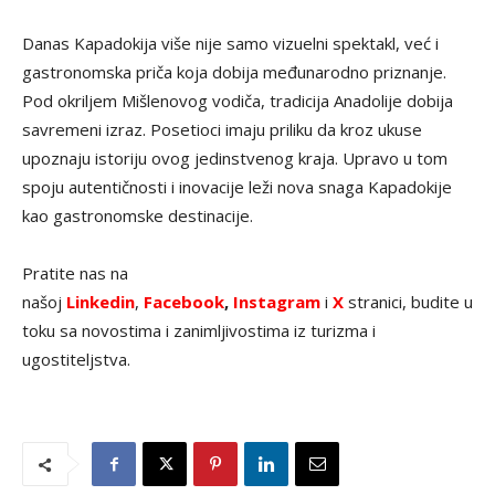
Danas Kapadokija više nije samo vizuelni spektakl, već i
gastronomska priča koja dobija međunarodno priznanje.
Pod okriljem Mišlenovog vodiča, tradicija Anadolije dobija
savremeni izraz. Posetioci imaju priliku da kroz ukuse
upoznaju istoriju ovog jedinstvenog kraja. Upravo u tom
spoju autentičnosti i inovacije leži nova snaga Kapadokije
kao gastronomske destinacije.
Pratite nas na
našoj
Linkedin
,
Facebook
,
Instagram
i
X
stranici, budite u
toku sa novostima i zanimljivostima iz turizma i
ugostiteljstva.