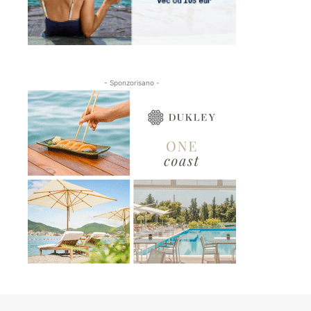
- Sponzorisano -