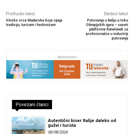
Prethodni tekst
Sledeći tekst
Vinsko srce Mađarske koje spaja
Putovanja u Italiju u toku
tradiciju, turizam i hedonizam
Olimpijskih igara – saveti
platforme RateHawk za
profesionalce u industriji
putovanja
- Sponzorisano -
Povezani članci
Autentični biser Italije daleko od
gužvi i turista
06/08/2026