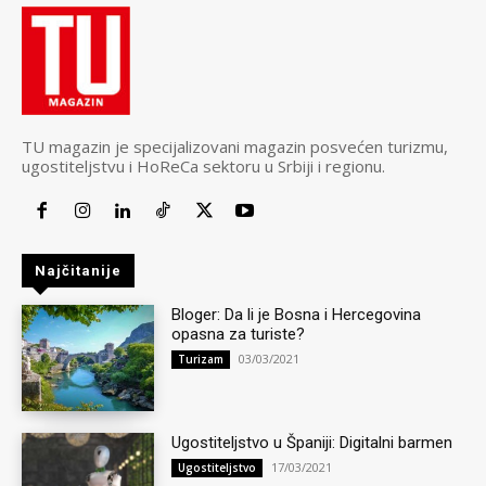
TU magazin je specijalizovani magazin posvećen turizmu,
ugostiteljstvu i HoReCa sektoru u Srbiji i regionu.
Najčitanije
Bloger: Da li je Bosna i Hercegovina
opasna za turiste?
03/03/2021
Turizam
Ugostiteljstvo u Španiji: Digitalni barmen
17/03/2021
Ugostiteljstvo