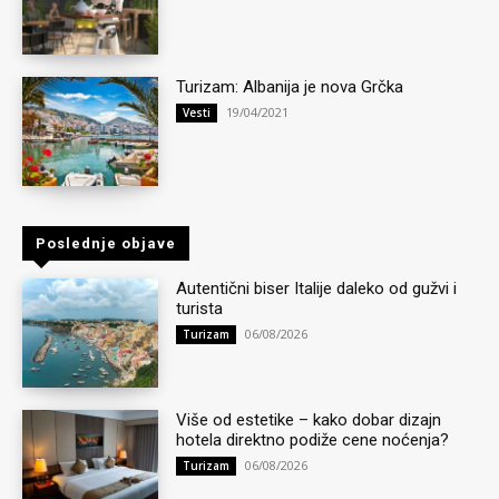
Turizam: Albanija je nova Grčka
19/04/2021
Vesti
Poslednje objave
Autentični biser Italije daleko od gužvi i
turista
06/08/2026
Turizam
Više od estetike – kako dobar dizajn
hotela direktno podiže cene noćenja?
06/08/2026
Turizam