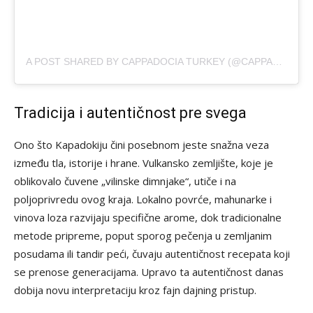
A POST SHARED BY CAPPADOCIA TURKEY (@CAPPADOCIA)
Tradicija i autentičnost pre svega
Ono što Kapadokiju čini posebnom jeste snažna veza
između tla, istorije i hrane. Vulkansko zemljište, koje je
oblikovalo čuvene „vilinske dimnjake“, utiče i na
poljoprivredu ovog kraja. Lokalno povrće, mahunarke i
vinova loza razvijaju specifične arome, dok tradicionalne
metode pripreme, poput sporog pečenja u zemljanim
posudama ili tandir peći, čuvaju autentičnost recepata koji
se prenose generacijama. Upravo ta autentičnost danas
dobija novu interpretaciju kroz fajn dajning pristup.