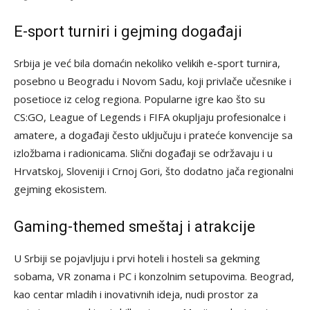
E-sport turniri i gejming događaji
Srbija je već bila domaćin nekoliko velikih e-sport turnira,
posebno u Beogradu i Novom Sadu, koji privlače učesnike i
posetioce iz celog regiona. Popularne igre kao što su
CS:GO, League of Legends i FIFA okupljaju profesionalce i
amatere, a događaji često uključuju i prateće konvencije sa
izložbama i radionicama. Slični događaji se održavaju i u
Hrvatskoj, Sloveniji i Crnoj Gori, što dodatno jača regionalni
gejming ekosistem.
Gaming-themed smeštaj i atrakcije
U Srbiji se pojavljuju i prvi hoteli i hosteli sa gekming
sobama, VR zonama i PC i konzolnim setupovima. Beograd,
kao centar mladih i inovativnih ideja, nudi prostor za