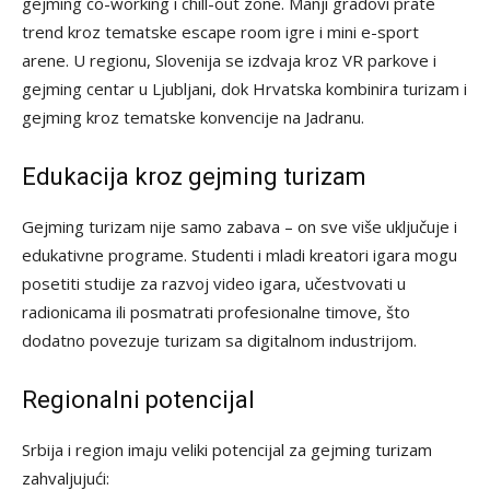
gejming co-working i chill-out zone. Manji gradovi prate
trend kroz tematske escape room igre i mini e-sport
arene. U regionu, Slovenija se izdvaja kroz VR parkove i
gejming centar u Ljubljani, dok Hrvatska kombinira turizam i
gejming kroz tematske konvencije na Jadranu.
Edukacija kroz gejming turizam
Gejming turizam nije samo zabava – on sve više uključuje i
edukativne programe. Studenti i mladi kreatori igara mogu
posetiti studije za razvoj video igara, učestvovati u
radionicama ili posmatrati profesionalne timove, što
dodatno povezuje turizam sa digitalnom industrijom.
Regionalni potencijal
Srbija i region imaju veliki potencijal za gejming turizam
zahvaljujući: