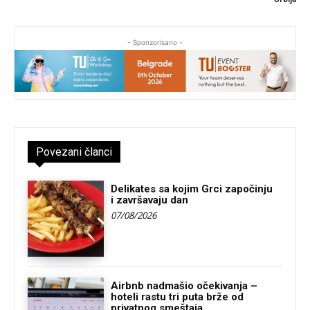
- Sponzorisano -
Povezani članci
Delikates sa kojim Grci započinju
i završavaju dan
07/08/2026
Airbnb nadmašio očekivanja –
hoteli rastu tri puta brže od
privatnog smeštaja