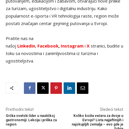
putovanjem, edukacijom i zabavom, otvarajući nove prilike
za turizam, ugostiteljstvo i digitalnu industriju. Kako
popularnost e-sporta i VR tehnologija raste, region može
postati značajan centar gejming putovanja u Evropi.
Pratite nas na
našoj
Linkedin
,
Facebook
,
Instagram
i
X
stranici, budite u
toku sa novostima i zanimljivostima iz turizma i
ugostiteljstva.
Prethodni tekst
Sledeći tekst
Grčka svetski lider u nautičkoj
Koliko košta večera za dvoje u
gastronomiji: Lekcija i prilika za
Evropi? Lista najjeftinijih i
region
najskupljih zemalja – evo gde je
Srbija