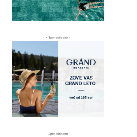
- Sponzorisano -
- Sponzorisano -