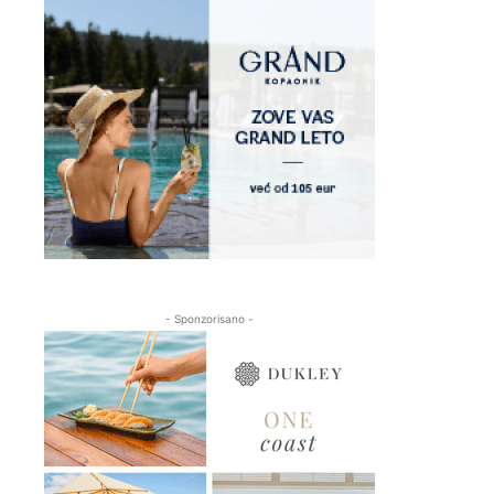
- Sponzorisano -