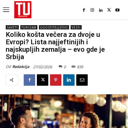
SAVETI
TURIZAM
UGOSTITELJSTVO
VESTI
Koliko košta večera za dvoje u
Evropi? Lista najjeftinijih i
najskupljih zemalja – evo gde je
Srbija
Od
Redakcija
27/02/2026
0
839