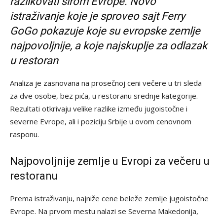
razlikovati širom Evrope. Novo
istraživanje koje je sproveo sajt Ferry
GoGo pokazuje koje su evropske zemlje
najpovoljnije, a koje najskuplje za odlazak
u restoran
Analiza je zasnovana na prosečnoj ceni večere u tri sleda
za dve osobe, bez pića, u restoranu srednje kategorije.
Rezultati otkrivaju velike razlike između jugoistočne i
severne Evrope, ali i poziciju Srbije u ovom cenovnom
rasponu.
Najpovoljnije zemlje u Evropi za večeru u
restoranu
Prema istraživanju, najniže cene beleže zemlje jugoistočne
Evrope. Na prvom mestu nalazi se Severna Makedonija,