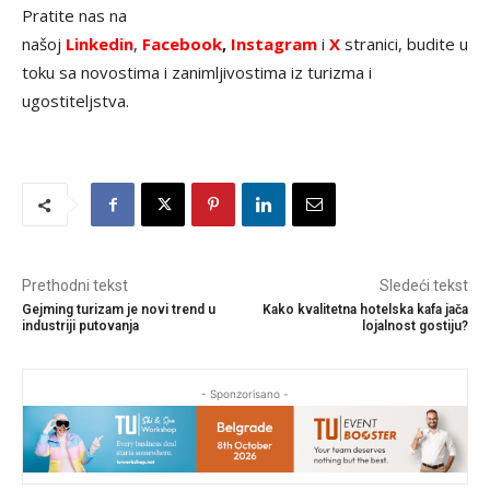
Pratite nas na
našoj
Linkedin
,
Facebook
,
Instagram
i
X
stranici, budite u
toku sa novostima i zanimljivostima iz turizma i
ugostiteljstva.
Prethodni tekst
Sledeći tekst
Gejming turizam je novi trend u
Kako kvalitetna hotelska kafa jača
industriji putovanja
lojalnost gostiju?
- Sponzorisano -