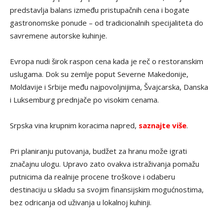
predstavlja balans između pristupačnih cena i bogate
gastronomske ponude – od tradicionalnih specijaliteta do
savremene autorske kuhinje.
Evropa nudi širok raspon cena kada je reč o restoranskim
uslugama. Dok su zemlje poput Severne Makedonije,
Moldavije i Srbije među najpovoljnijima, Švajcarska, Danska
i Luksemburg prednjače po visokim cenama.
Srpska vina krupnim koracima napred,
saznajte više
.
Pri planiranju putovanja, budžet za hranu može igrati
značajnu ulogu. Upravo zato ovakva istraživanja pomažu
putnicima da realnije procene troškove i odaberu
destinaciju u skladu sa svojim finansijskim mogućnostima,
bez odricanja od uživanja u lokalnoj kuhinji.