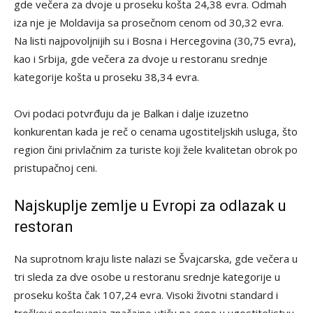
gde večera za dvoje u proseku košta 24,38 evra. Odmah
iza nje je Moldavija sa prosečnom cenom od 30,32 evra.
Na listi najpovoljnijih su i Bosna i Hercegovina (30,75 evra),
kao i Srbija, gde večera za dvoje u restoranu srednje
kategorije košta u proseku 38,34 evra.
Ovi podaci potvrđuju da je Balkan i dalje izuzetno
konkurentan kada je reč o cenama ugostiteljskih usluga, što
region čini privlačnim za turiste koji žele kvalitetan obrok po
pristupačnoj ceni.
Najskuplje zemlje u Evropi za odlazak u
restoran
Na suprotnom kraju liste nalazi se Švajcarska, gde večera u
tri sleda za dve osobe u restoranu srednje kategorije u
proseku košta čak 107,24 evra. Visoki životni standard i