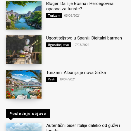
Bloger: Da li je Bosna i Hercegovina
opasna za turiste?
03/03/2021
Turizam
Ugostiteljstvo u Španiji: Digitalni barmen
17/03/2021
Ugostiteljstvo
Turizam: Albanija je nova Grčka
19/04/2021
Vesti
Poslednje objave
Autentični biser Italije daleko od gužvi i
turista