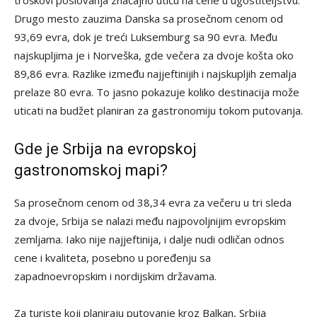
troškovi poslovanja značajno utiču na cene u ugostiteljstvu.
Drugo mesto zauzima Danska sa prosečnom cenom od
93,69 evra, dok je treći Luksemburg sa 90 evra. Među
najskupljima je i Norveška, gde večera za dvoje košta oko
89,86 evra. Razlike između najjeftinijih i najskupljih zemalja
prelaze 80 evra. To jasno pokazuje koliko destinacija može
uticati na budžet planiran za gastronomiju tokom putovanja.
Gde je Srbija na evropskoj
gastronomskoj mapi?
Sa prosečnom cenom od 38,34 evra za večeru u tri sleda
za dvoje, Srbija se nalazi među najpovoljnijim evropskim
zemljama. Iako nije najjeftinija, i dalje nudi odličan odnos
cene i kvaliteta, posebno u poređenju sa
zapadnoevropskim i nordijskim državama.
Za turiste koji planiraju putovanje kroz Balkan, Srbija