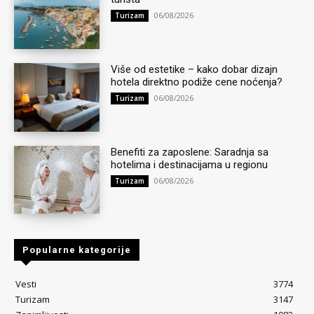
06/08/2026
Turizam
Više od estetike – kako dobar dizajn
hotela direktno podiže cene noćenja?
06/08/2026
Turizam
Benefiti za zaposlene: Saradnja sa
hotelima i destinacijama u regionu
06/08/2026
Turizam
Popularne kategorije
Vesti
3774
Turizam
3147