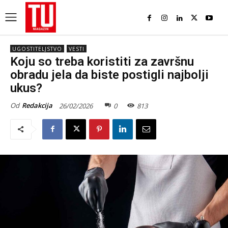
UGOSTITELJSTVO
VESTI
Koju so treba koristiti za završnu
obradu jela da biste postigli najbolji
ukus?
Od
Redakcija
26/02/2026
0
813