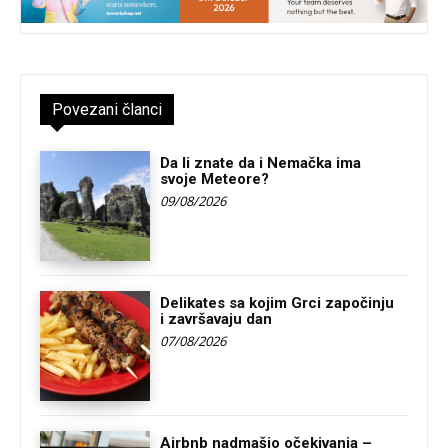
Povezani članci
Da li znate da i Nemačka ima
svoje Meteore?
09/08/2026
Delikates sa kojim Grci započinju
i završavaju dan
07/08/2026
Airbnb nadmašio očekivanja –