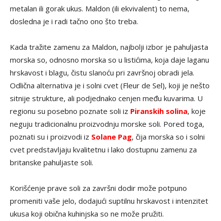
metalan ili gorak ukus. Maldon (ili ekvivalent) to nema,
dosledna je i radi tačno ono što treba.
Kada tražite zamenu za Maldon, najbolji izbor je pahuljasta
morska so, odnosno morska so u listićima, koja daje laganu
hrskavost i blagu, čistu slanoću pri završnoj obradi jela.
Odlična alternativa je i solni cvet (Fleur de Sel), koji je nešto
sitnije strukture, ali podjednako cenjen među kuvarima. U
regionu su posebno poznate soli iz
Piranskih solina
, koje
neguju tradicionalnu proizvodnju morske soli. Pored toga,
poznati su i proizvodi iz
Solane Pag
, čija morska so i solni
cvet predstavljaju kvalitetnu i lako dostupnu zamenu za
britanske pahuljaste soli.
Korišćenje prave soli za završni dodir može potpuno
promeniti vaše jelo, dodajući suptilnu hrskavost i intenzitet
ukusa koji obična kuhinjska so ne može pružiti.