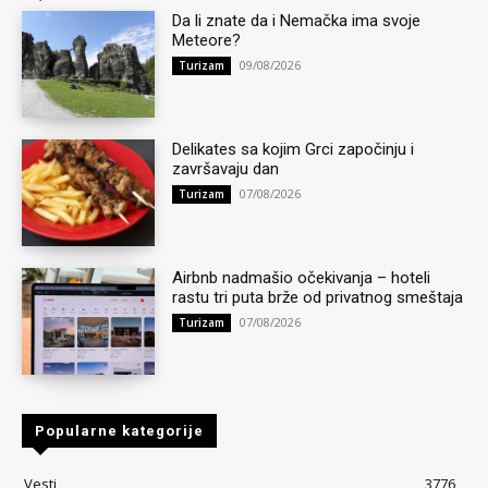
Da li znate da i Nemačka ima svoje
Meteore?
09/08/2026
Turizam
Delikates sa kojim Grci započinju i
završavaju dan
07/08/2026
Turizam
Airbnb nadmašio očekivanja – hoteli
rastu tri puta brže od privatnog smeštaja
07/08/2026
Turizam
Popularne kategorije
Vesti
3776