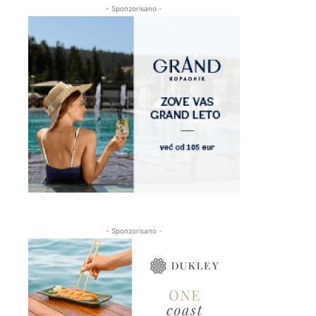
- Sponzorisano -
- Sponzorisano -