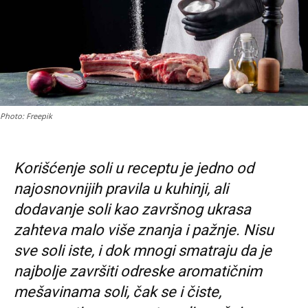
Photo: Freepik
Korišćenje soli u receptu je jedno od
najosnovnijih pravila u kuhinji, ali
dodavanje soli kao završnog ukrasa
zahteva malo više znanja i pažnje. Nisu
sve soli iste, i dok mnogi smatraju da je
najbolje završiti odreske aromatičnim
mešavinama soli, čak se i čiste,