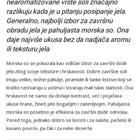
nearomatizovane vrste soli značajno
razlikuju kada je u pitanju posipanje jela.
Generalno, najbolji izbor za završnu
obradu jela je pahuljasta morska so. Ona
daje najviše ukusa bez da nadjača aromu
ili teksturu jela
Morska so se pokazala kao odličan izbor za završni dodir
jela zbog svoje teksture i hrskavosti. Dobre završne soli
imaju velike, nežne pahulje, piramide ili tanke listove koji se
kratko rastvaraju u ustima i stvaraju mali talas slanosti. Ova
hrskavost ne samo da dodaje kontrast, već i pojačava
ukuse hrane, čineći jelo bogatijim i zanimljivijim. Pahuljasta
morska so posebno je efikasna za završni dodir odreska.
Pored toga, jednako dobro se koristi i za salate, pečeno ili
kuvano povrće, pa čak i za neke deserte.