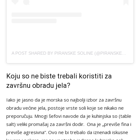
A POST SHARED BY PIRANSKE SOLINE (@PIRANSKE_SOLINE)
Koju so ne biste trebali koristiti za
završnu obradu jela?
Iako je jasno da je morska so najbolji izbor za završnu
obradu većine jela, postoje vrste soli koje se nikako ne
preporučuju. Mnogi šefovi navode da je kuhinjska so (table
salt) veliki promašaj za završni dodir. Ona je „previše fina i
previše agresivna“. Ovo ne bi trebalo da iznenadi iskusne