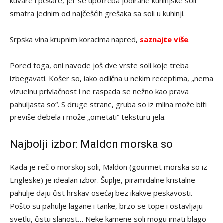
kuvare i pekare, jer se upotreba jodirane kuhinjske soli
smatra jednim od najčešćih grešaka sa soli u kuhinji.
Srpska vina krupnim koracima napred,
saznajte više
.
Pored toga, oni navode još dve vrste soli koje treba
izbegavati. Košer so, iako odlična u nekim receptima, „nema
vizuelnu privlačnost i ne raspada se nežno kao prava
pahuljasta so“. S druge strane, gruba so iz mlina može biti
previše debela i može „ometati“ teksturu jela.
Najbolji izbor: Maldon morska so
Kada je reč o morskoj soli, Maldon (gourmet morska so iz
Engleske) je idealan izbor. Šuplje, piramidalne kristalne
pahulje daju čist hrskav osećaj bez ikakve peskavosti.
Pošto su pahulje lagane i tanke, brzo se tope i ostavljaju
svetlu, čistu slanost… Neke kamene soli mogu imati blago