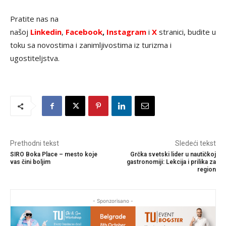
Pratite nas na
našoj
Linkedin
,
Facebook
,
Instagram
i
X
stranici, budite u
toku sa novostima i zanimljivostima iz turizma i
ugostiteljstva.
Prethodni tekst
Sledeći tekst
SIRO Boka Place – mesto koje
Grčka svetski lider u nautičkoj
vas čini boljim
gastronomiji: Lekcija i prilika za
region
- Sponzorisano -