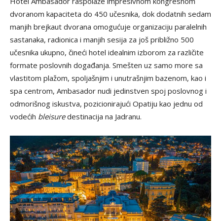
Hotel Ambasador raspolaže impresivnom kongresnom
dvoranom kapaciteta do 450 učesnika, dok dodatnih sedam
manjih brejkaut dvorana omogućuje organizaciju paralelnih
sastanaka, radionica i manjih sesija za još približno 500
učesnika ukupno, čineći hotel idealnim izborom za različite
formate poslovnih događanja. Smešten uz samo more sa
vlastitom plažom, spoljašnjim i unutrašnjim bazenom, kao i
spa centrom, Ambasador nudi jedinstven spoj poslovnog i
odmorišnog iskustva, pozicionirajući Opatiju kao jednu od
vodećih
bleisure
destinacija na Jadranu.