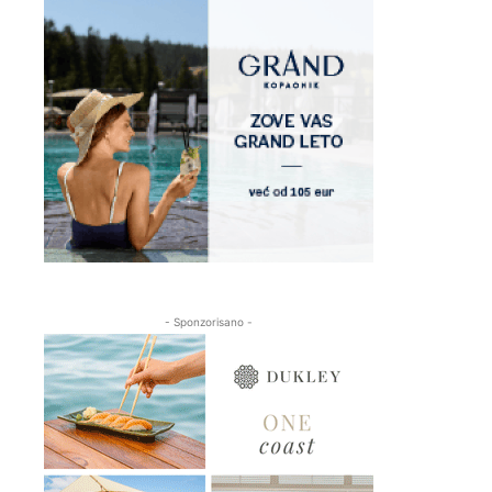
- Sponzorisano -