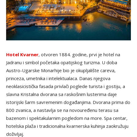
Hotel Kvarner
, otvoren 1884. godine, prvi je hotel na
Jadranu i simbol početaka opatijskog turizma. U doba
Austro-Ugarske Monarhije bio je okupljalište careva,
princeza, umetnika i intelektualaca. Danas njegova
neoklasicistička fasada privlači poglede turista i gostiju, a
slavna Kristalna dvorana sa raskošnim lusterima daje
istorijski šarm savremenim događanjima. Dvorana prima do
800 zvanica, a nastavlja se na novouređenu terasu sa
bazenom i spektakularnim pogledom na more. Spa centar,
hotelska plaža i tradicionalna kvarnerska kuhinja zaokružuju
doživljaj.