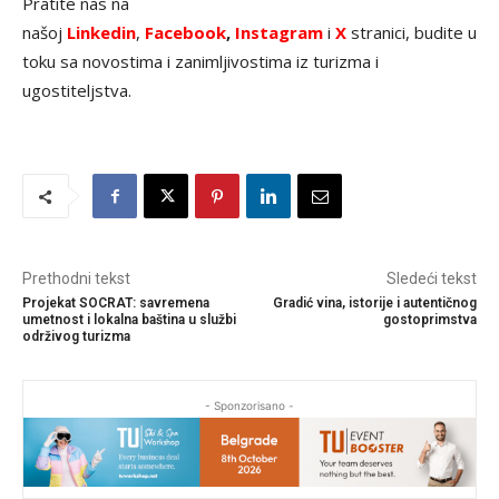
Pratite nas na
našoj
Linkedin
,
Facebook
,
Instagram
i
X
stranici, budite u
toku sa novostima i zanimljivostima iz turizma i
ugostiteljstva.
Prethodni tekst
Sledeći tekst
Projekat SOCRAT: savremena
Gradić vina, istorije i autentičnog
umetnost i lokalna baština u službi
gostoprimstva
održivog turizma
- Sponzorisano -