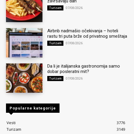
završavaju dan
07/08/2026
Turizam
Airbnb nadmašio očekivanja – hoteli
rastu tri puta brže od privatnog smeštaja
07/08/2026
Turizam
Da li je italijanska gastronomija samo
dobar posleratni mit?
07/08/2026
Turizam
Popularne kategorije
Vesti
3776
Turizam
3149