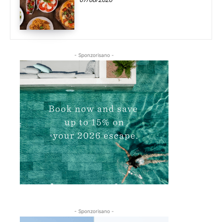
- Sponzorisano -
- Sponzorisano -