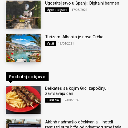
Ugostiteljstvo u Španiji: Digitalni barmen
17/03/2021
Ugostiteljstvo
Turizam: Albanija je nova Grčka
19/04/2021
Vesti
Poslednje objave
Delikates sa kojim Grci započinju i
završavaju dan
07/08/2026
Turizam
Airbnb nadmašio očekivanja – hoteli
rastu tri puta brže od privatnog smeštaja