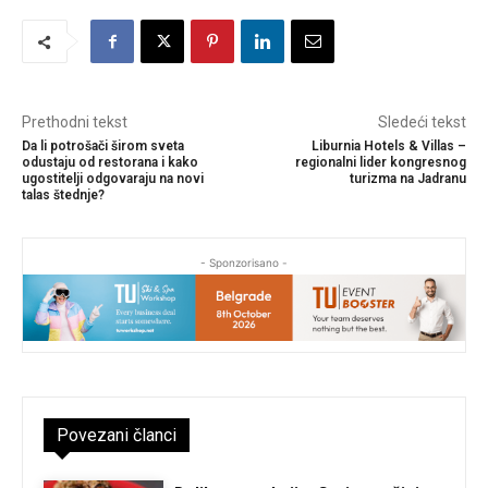
Prethodni tekst
Sledeći tekst
Da li potrošači širom sveta
Liburnia Hotels & Villas –
odustaju od restorana i kako
regionalni lider kongresnog
ugostitelji odgovaraju na novi
turizma na Jadranu
talas štednje?
- Sponzorisano -
Povezani članci