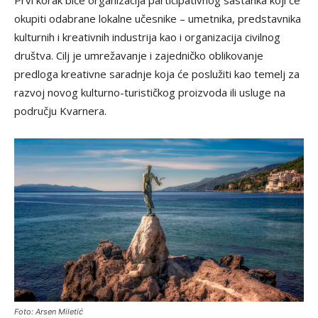
Prvi korak biće organizacija participativnog sastanka koji će
okupiti odabrane lokalne učesnike – umetnika, predstavnika
kulturnih i kreativnih industrija kao i organizacija civilnog
društva. Cilj je umrežavanje i zajedničko oblikovanje
predloga kreativne saradnje koja će poslužiti kao temelj za
razvoj novog kulturno-turističkog proizvoda ili usluge na
području Kvarnera.
Foto: Arsen Miletić