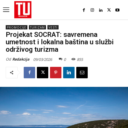
PROMOCIJE
TURIZAM
VESTI
Projekat SOCRAT: savremena
umetnost i lokalna baština u službi
održivog turizma
Od
Redakcija
09/03/2026
0
855