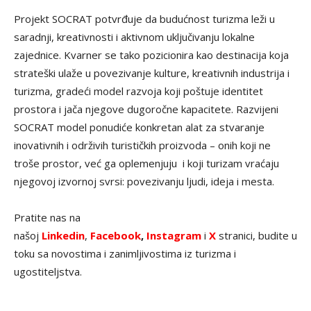
Projekt SOCRAT potvrđuje da budućnost turizma leži u
saradnji, kreativnosti i aktivnom uključivanju lokalne
zajednice. Kvarner se tako pozicionira kao destinacija koja
strateški ulaže u povezivanje kulture, kreativnih industrija i
turizma, gradeći model razvoja koji poštuje identitet
prostora i jača njegove dugoročne kapacitete. Razvijeni
SOCRAT model ponudiće konkretan alat za stvaranje
inovativnih i održivih turističkih proizvoda – onih koji ne
troše prostor, već ga oplemenjuju i koji turizam vraćaju
njegovoj izvornoj svrsi: povezivanju ljudi, ideja i mesta.
Pratite nas na
našoj
Linkedin
,
Facebook
,
Instagram
i
X
stranici, budite u
toku sa novostima i zanimljivostima iz turizma i
ugostiteljstva.