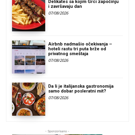
Delikates sa kojim Grci započinju
i završavaju dan
07/08/2026
Airbnb nadmašio očekivanja –
hoteli rastu tri puta brže od
privatnog smeštaja
07/08/2026
Da li je italijanska gastronomija
samo dobar posleratni mit?
07/08/2026
- Sponzorisano -