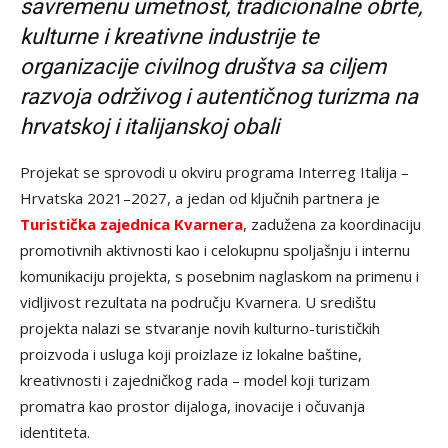
savremenu umetnost, tradicionalne obrte,
kulturne i kreativne industrije te
organizacije civilnog društva sa ciljem
razvoja održivog i autentičnog turizma na
hrvatskoj i italijanskoj obali
Projekat se sprovodi u okviru programa Interreg Italija –
Hrvatska 2021–2027, a jedan od ključnih partnera je
Turistička zajednica Kvarnera
, zadužena za koordinaciju
promotivnih aktivnosti kao i celokupnu spoljašnju i internu
komunikaciju projekta, s posebnim naglaskom na primenu i
vidljivost rezultata na području Kvarnera. U središtu
projekta nalazi se stvaranje novih kulturno-turističkih
proizvoda i usluga koji proizlaze iz lokalne baštine,
kreativnosti i zajedničkog rada – model koji turizam
promatra kao prostor dijaloga, inovacije i očuvanja
identiteta.