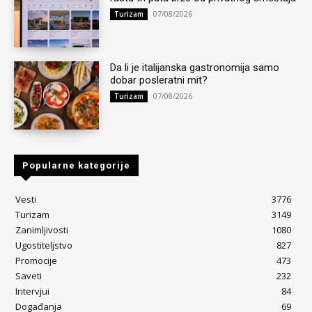
07/08/2026
Turizam
Da li je italijanska gastronomija samo
dobar posleratni mit?
07/08/2026
Turizam
Popularne kategorije
Vesti
3776
Turizam
3149
Zanimljivosti
1080
Ugostiteljstvo
827
Promocije
473
Saveti
232
Intervjui
84
Događanja
69