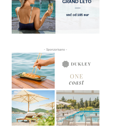
- Sponzorisano -