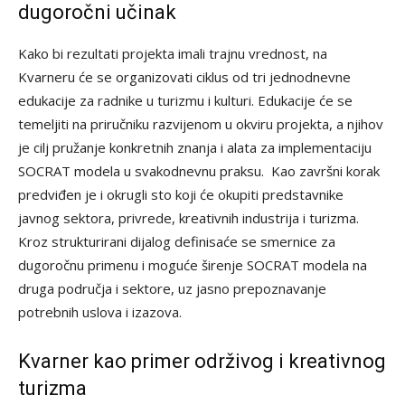
dugoročni učinak
Kako bi rezultati projekta imali trajnu vrednost, na
Kvarneru će se organizovati ciklus od tri jednodnevne
edukacije za radnike u turizmu i kulturi. Edukacije će se
temeljiti na priručniku razvijenom u okviru projekta, a njihov
je cilj pružanje konkretnih znanja i alata za implementaciju
SOCRAT modela u svakodnevnu praksu. Kao završni korak
predviđen je i okrugli sto koji će okupiti predstavnike
javnog sektora, privrede, kreativnih industrija i turizma.
Kroz strukturirani dijalog definisaće se smernice za
dugoročnu primenu i moguće širenje SOCRAT modela na
druga područja i sektore, uz jasno prepoznavanje
potrebnih uslova i izazova.
Kvarner kao primer održivog i kreativnog
turizma