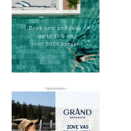
- Sponzorisano -