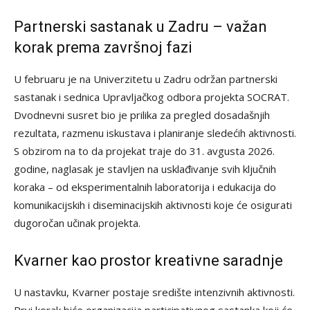
Partnerski sastanak u Zadru – važan
korak prema završnoj fazi
U februaru je na Univerzitetu u Zadru održan partnerski
sastanak i sednica Upravljačkog odbora projekta SOCRAT.
Dvodnevni susret bio je prilika za pregled dosadašnjih
rezultata, razmenu iskustava i planiranje sledećih aktivnosti.
S obzirom na to da projekat traje do 31. avgusta 2026.
godine, naglasak je stavljen na usklađivanje svih ključnih
koraka – od eksperimentalnih laboratorija i edukacija do
komunikacijskih i diseminacijskih aktivnosti koje će osigurati
dugoročan učinak projekta.
Kvarner kao prostor kreativne saradnje
U nastavku, Kvarner postaje središte intenzivnih aktivnosti.