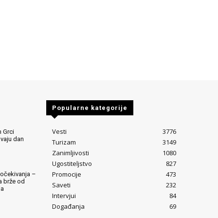
Popularne kategorije
Vesti
3776
 Grci
avaju dan
Turizam
3149
Zanimljivosti
1080
Ugostiteljstvo
827
Promocije
473
očekivanja –
ta brže od
Saveti
232
ja
Intervjui
84
Događanja
69