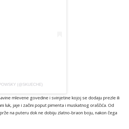
IPOWSKY (@SKUECHE)
vine mlevene govedine i svinjetine kojoj se dodaju prezle ili
i luk, jaje i začini poput pimenta i muskatnog oraščića. Od
prže na puteru dok ne dobiju zlatno-braon boju, nakon čega