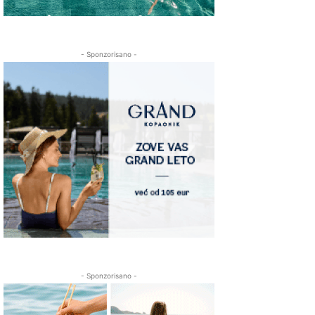
- Sponzorisano -
- Sponzorisano -