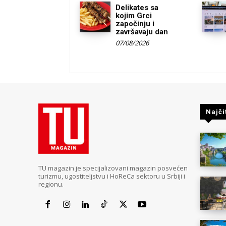
Delikates sa
kojim Grci
započinju i
završavaju dan
07/08/2026
Najči
TU magazin je specijalizovani magazin posvećen
turizmu, ugostiteljstvu i HoReCa sektoru u Srbiji i
regionu.