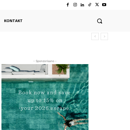
KONTAKT
- Sponzorisano -