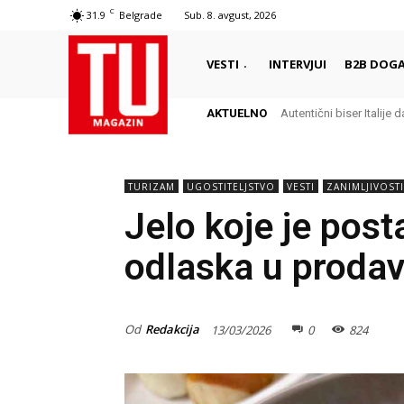
C
31.9
Belgrade
Sub. 8. avgust, 2026
VESTI
INTERVJUI
B2B DOGA
AKTUELNO
Autentični biser Italije d
TURIZAM
UGOSTITELJSTVO
VESTI
ZANIMLJIVOSTI
Jelo koje je post
odlaska u proda
Od
Redakcija
13/03/2026
0
824