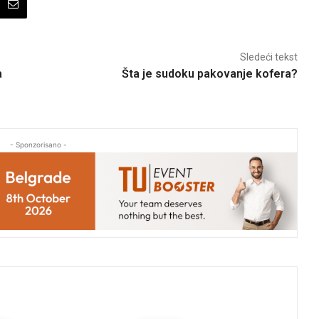
Sledeći tekst
a
Šta je sudoku pakovanje kofera?
- Sponzorisano -