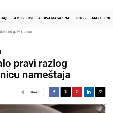
ĐAJI
FAM TRIPOVI
ARHIVA MAGAZINA
BLOG
MARKETING
aleko od gužvi i turista
alo pravi razlog
vnicu nameštaja
Share