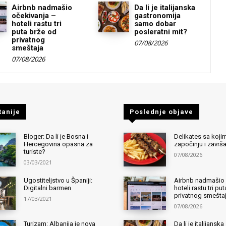
Airbnb nadmašio
Da li je italijanska
očekivanja –
gastronomija
hoteli rastu tri
samo dobar
puta brže od
posleratni mit?
privatnog
07/08/2026
smeštaja
07/08/2026
tanije
Poslednje objave
Bloger: Da li je Bosna i
Delikates sa kojim
Hercegovina opasna za
započinju i završ
turiste?
07/08/2026
03/03/2021
Ugostiteljstvo u Španiji:
Airbnb nadmašio 
Digitalni barmen
hoteli rastu tri pu
privatnog smešta
17/03/2021
07/08/2026
Turizam: Albanija je nova
Da li je italijanska