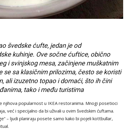
 kao švedske ćufte, jedan je od
dske kuhinje. Ove sočne ćuftice, obično
eg i svinjskog mesa, začinjene muškatnim
 se sa klasičnim prilozima, često se koristi
, ali izuzetno topao i domaći, što ih čini
anima, tako i među turistima
 je njihova popularnost u IKEA restoranima. Mnogi posetioci
, već i specijalno da bi uživali u ovim švedskim ćuftama.
e“ – ljudi planiraju posete samo kako bi pojeli kottbullar,
tual.