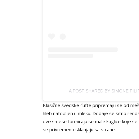
A POST SHARED BY SIMONE FIL
Klasične švedske ćufte pripremaju se od meša
hleb natopljen u mleku. Dodaje se sitno rendan
ove smese formiraju se male kuglice koje se 
se privremeno sklanjaju sa strane.