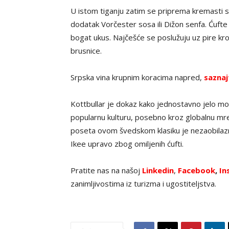
U istom tiganju zatim se priprema kremasti s
dodatak Vorčester sosa ili Dižon senfa. Ćufte 
bogat ukus. Najčešće se poslužuju uz pire kro
brusnice.
Srpska vina krupnim koracima napred,
saznaj
Kottbullar je dokaz kako jednostavno jelo mož
popularnu kulturu, posebno kroz globalnu mre
poseta ovom švedskom klasiku je nezaobilazna
Ikee upravo zbog omiljenih ćufti.
Pratite nas na našoj
Linkedin
,
Facebook
,
In
zanimljivostima iz turizma i ugostiteljstva.