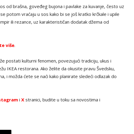
os od brašna, goveđeg bujona i pavlake za kuvanje, često uz
se potom vraćaju u sos kako bi se još kratko krčkale i upile
mpir ili rezance, uz karakterističan dodatak džema od
te više
.
e postati kulturni fenomen, povezujući tradiciju, ukus i
žu IKEA restorana. Ako želite da okusite pravu Švedsku,
, i možda ćete se naći kako planirate sledeći odlazak do
stagram
i
X
stranici, budite u toku sa novostima i