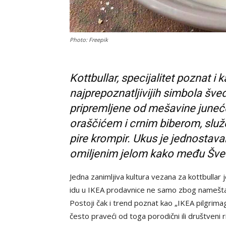
Photo: Freepik
Kottbullar, specijalitet poznat i
najprepoznatljivijih simbola šve
pripremljene od mešavine juneć
oraščićem i crnim biberom, služe
pire krompir. Ukus je jednostavan
omiljenim jelom kako među Šveđ
Jedna zanimljiva kultura vezana za kottbullar
idu u IKEA prodavnice ne samo zbog nameštaja
Postoji čak i trend poznat kao „IKEA pilgrimag
često praveći od toga porodični ili društveni ri