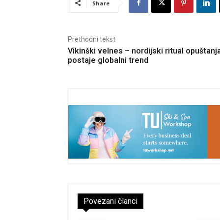
Share
Prethodni tekst
Vikinški velnes – nordijski ritual opuštanj
postaje globalni trend
Povezani članci