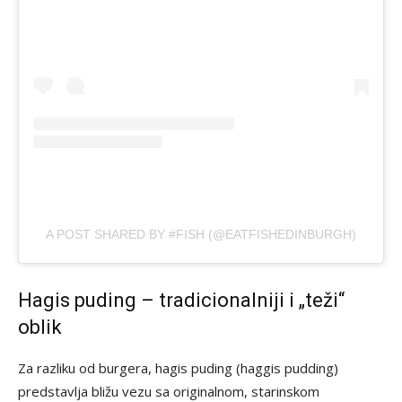
A POST SHARED BY #FISH (@EATFISHEDINBURGH)
Hagis puding – tradicionalniji i „teži“
oblik
Za razliku od burgera, hagis puding (haggis pudding)
predstavlja bližu vezu sa originalnom, starinskom