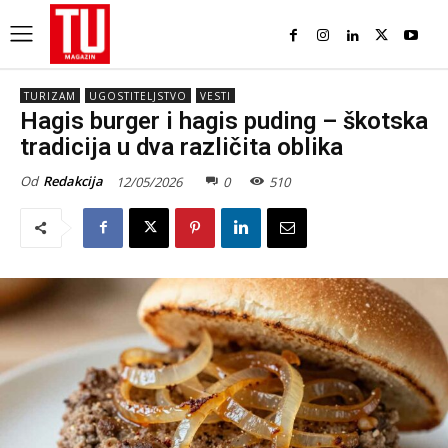
TURIZAM
UGOSTITELJSTVO
VESTI
Hagis burger i hagis puding – škotska
tradicija u dva različita oblika
Od
Redakcija
12/05/2026
0
510