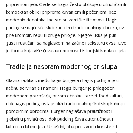
pripremom jela. Ovde se hagis često oblikuje u cilindričan ili
kompaktan oblik i priprema kuvanjem ili pečenjem, bez
modernih dodataka kao što su zemičke ili sosovi. Hagis
puding se najčešće služi kao deo tradicionalnog obroka, uz
pire krompir, repu ili druge priloge. Njegov ukus je pun,
gust i rustičan, sa naglaskom na začine i teksturu ovsa. Ovo
je forma koja više čuva autentičnost i istorijski karakter jela.
Tradicija naspram modernog pristupa
Glavna razlika između hagis burgera i hagis pudinga je u
načinu serviranja i nameni. Hagis burger je prilagođen
modernom potrošaču, brzom obroku i street food kulturi,
dok hagis puding ostaje bliži tradicionalnoj škotskoj kuhinji i
porodičnim obrocima. Burger naglašava praktičnost i
globalnu privlačnost, dok pudding čuva autentičnost i
kulturnu dubinu jela. U suštini, oba proizvoda koriste isti