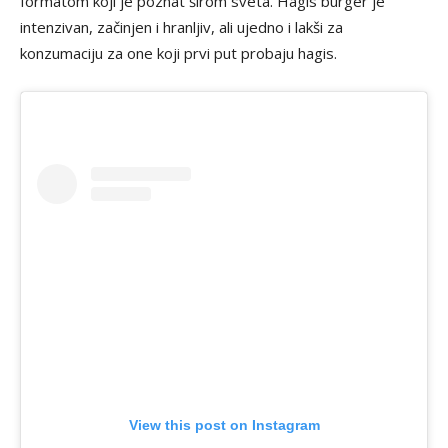
formatom koji je poznat širom sveta. Hagis burger je
intenzivan, začinjen i hranljiv, ali ujedno i lakši za
konzumaciju za one koji prvi put probaju hagis.
View this post on Instagram