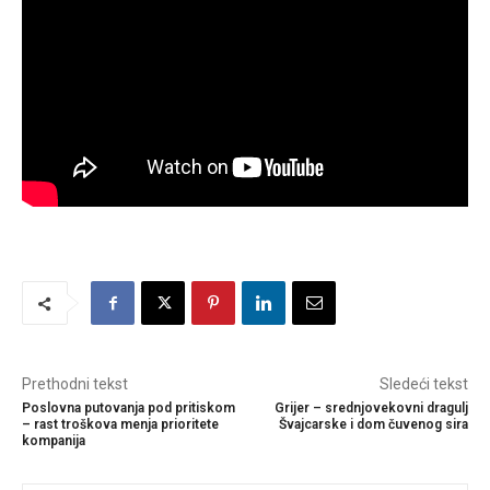
Prethodni tekst
Sledeći tekst
Poslovna putovanja pod pritiskom
Grijer – srednjovekovni dragulj
– rast troškova menja prioritete
Švajcarske i dom čuvenog sira
kompanija