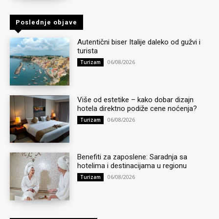
Poslednje objave
Autentični biser Italije daleko od gužvi i
turista
06/08/2026
Turizam
Više od estetike – kako dobar dizajn
hotela direktno podiže cene noćenja?
06/08/2026
Turizam
Benefiti za zaposlene: Saradnja sa
hotelima i destinacijama u regionu
06/08/2026
Turizam