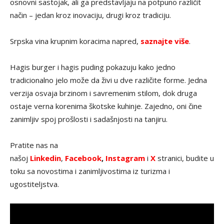
osnovni sastojak, ali ga predstavljaju na potpuno različit
način – jedan kroz inovaciju, drugi kroz tradiciju.
Srpska vina krupnim koracima napred,
saznajte više
.
Hagis burger i hagis puding pokazuju kako jedno
tradicionalno jelo može da živi u dve različite forme. Jedna
verzija osvaja brzinom i savremenim stilom, dok druga
ostaje verna korenima škotske kuhinje. Zajedno, oni čine
zanimljiv spoj prošlosti i sadašnjosti na tanjiru.
Pratite nas na
našoj
Linkedin
,
Facebook
,
Instagram
i
X
stranici, budite u
toku sa novostima i zanimljivostima iz turizma i
ugostiteljstva.