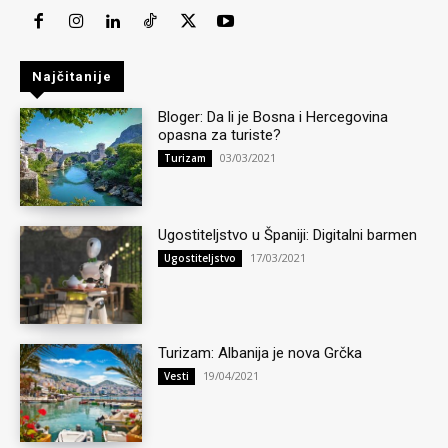
Najčitanije
Bloger: Da li je Bosna i Hercegovina
opasna za turiste?
03/03/2021
Turizam
Ugostiteljstvo u Španiji: Digitalni barmen
17/03/2021
Ugostiteljstvo
Turizam: Albanija je nova Grčka
19/04/2021
Vesti