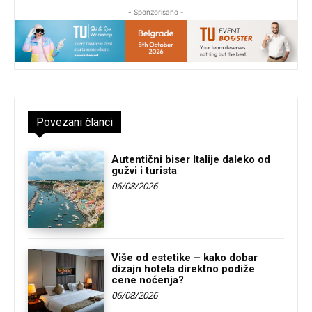
- Sponzorisano -
Povezani članci
Autentični biser Italije daleko od
gužvi i turista
06/08/2026
Više od estetike – kako dobar
dizajn hotela direktno podiže
cene noćenja?
06/08/2026