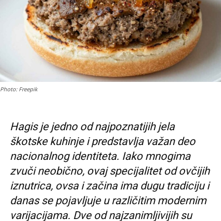
Photo: Freepik
Hagis je jedno od najpoznatijih jela
škotske kuhinje i predstavlja važan deo
nacionalnog identiteta. Iako mnogima
zvuči neobično, ovaj specijalitet od ovčijih
iznutrica, ovsa i začina ima dugu tradiciju i
danas se pojavljuje u različitim modernim
varijacijama. Dve od najzanimljivijih su