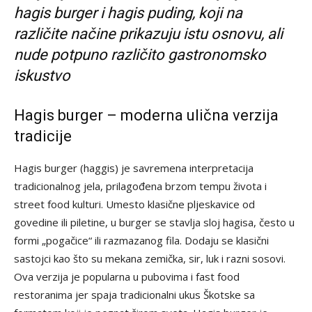
hagis burger i hagis puding, koji na
različite načine prikazuju istu osnovu, ali
nude potpuno različito gastronomsko
iskustvo
Hagis burger – moderna ulična verzija
tradicije
Hagis burger (haggis) je savremena interpretacija
tradicionalnog jela, prilagođena brzom tempu života i
street food kulturi. Umesto klasične pljeskavice od
govedine ili piletine, u burger se stavlja sloj hagisa, često u
formi „pogačice“ ili razmazanog fila. Dodaju se klasični
sastojci kao što su mekana zemička, sir, luk i razni sosovi.
Ova verzija je popularna u pubovima i fast food
restoranima jer spaja tradicionalni ukus Škotske sa