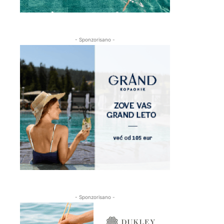
- Sponzorisano -
- Sponzorisano -