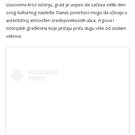
izazovima kroz istoriju, grad je uspeo da sačuva veliki deo
svog kulturnog nasleđa. Danas posetioci mogu da uživaju u
autentičnoj atmosferi srednjovekovnih ulica, trgova i
istorijskih građevina koje pričaju priču dugu više od sedam
vekova.