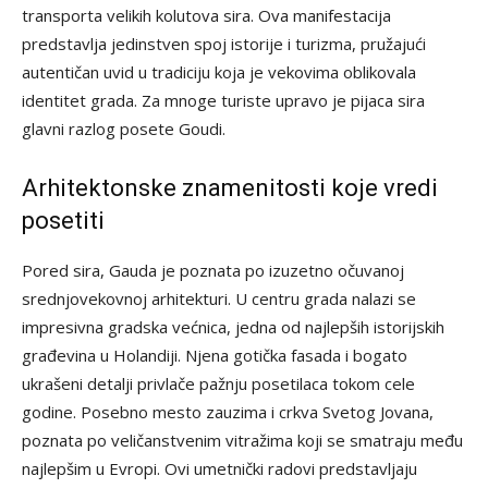
transporta velikih kolutova sira. Ova manifestacija
predstavlja jedinstven spoj istorije i turizma, pružajući
autentičan uvid u tradiciju koja je vekovima oblikovala
identitet grada. Za mnoge turiste upravo je pijaca sira
glavni razlog posete Goudi.
Arhitektonske znamenitosti koje vredi
posetiti
Pored sira, Gauda je poznata po izuzetno očuvanoj
srednjovekovnoj arhitekturi. U centru grada nalazi se
impresivna gradska većnica, jedna od najlepših istorijskih
građevina u Holandiji. Njena gotička fasada i bogato
ukrašeni detalji privlače pažnju posetilaca tokom cele
godine. Posebno mesto zauzima i crkva Svetog Jovana,
poznata po veličanstvenim vitražima koji se smatraju među
najlepšim u Evropi. Ovi umetnički radovi predstavljaju