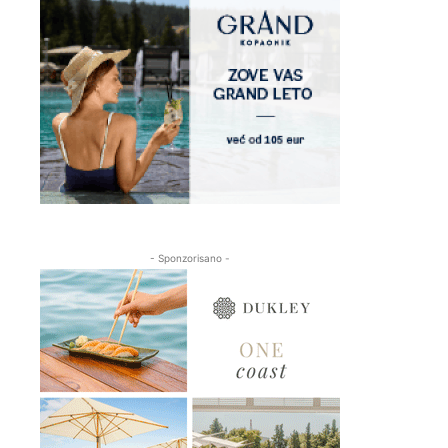
- Sponzorisano -