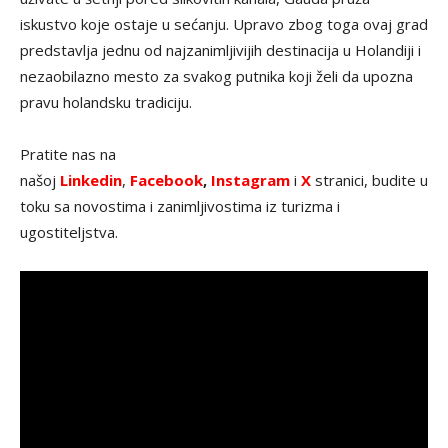
iskustvo koje ostaje u sećanju. Upravo zbog toga ovaj grad
predstavlja jednu od najzanimljivijih destinacija u Holandiji i
nezaobilazno mesto za svakog putnika koji želi da upozna
pravu holandsku tradiciju.
Pratite nas na
našoj
Linkedin
,
Facebook
,
Instagram
i
X
stranici, budite u
toku sa novostima i zanimljivostima iz turizma i
ugostiteljstva.