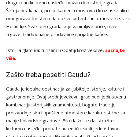
dragoceno kulturno nasleđe i važan deo istorije grada.
Šetnja duž kanala, preko kamenih mostova i kroz uske ulice
omogućava turistima da dožive autentičnu atmosferu stare
Holandije. Svaki deo grada krije zanimljive priče, male
trgove, tradicionalne prodavnice i prijatne kafiće.
Istorija glamura: turizam u Opatiji kroz vekove,
saznajte
više
.
Zašto treba posetiti Gaudu?
Gauda je idealna destinacija za ljubitelje istorije, kulture i
gastronomije. Ovaj srednjovekovni grad nudi jedinstvenu
kombinaciju istorijskih znamenitosti, bogate tradicije
proizvodnje sira i opuštene atmosfere karakteristične za
manje holandske gradove. Bilo da želite da istražite
kulturno nasleđe, probate autentični sir ili jednostavno
uživate u šetnji pored slikovitih kanala, Gauda pruža