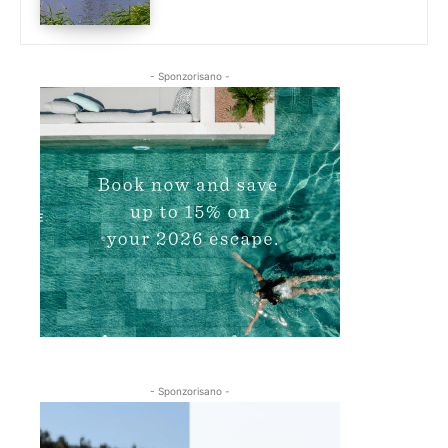
- Sponzorisano -
- Sponzorisano -