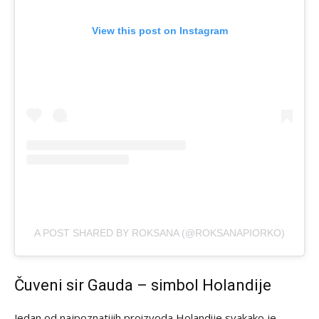
View this post on Instagram
A POST SHARED BY ROKSANA (@ROKSANAPIORKO)
Čuveni sir Gauda – simbol Holandije
Jedan od najpoznatijih proizvoda Holandije svakako je