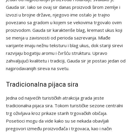
Gauda sir. Iako se ovaj sir danas proizvodi širom zemlje i
izvozi u brojne države, njegovo ime ostalo je trajno
povezano sa gradom u kojem se vekovima trgovalo ovim
proizvodom. Gauda sir karakteriše blag, kremast ukus koji
se menja u zavisnosti od perioda sazrevanja. Mlađe
varijante imaju nežnu teksturu i blag ukus, dok stariji sirevi
razvijaju bogatiju aromu i čvršću strukturu. Upravo
zahvaljujući kvalitetu i tradiciji, Gauda sir je postao jedan od
najprodavanijih sireva na svetu.
Tradicionalna pijaca sira
Jedna od najvećih turističkih atrakcija grada jeste
tradicionalna pijaca sira. Tokom turističke sezone centralni
trg oživljava kroz prikaze starih trgovačkih običaja.
Posetioci mogu da vide kako su se nekada obavljali
pregovori između proizvođača i trgovaca, kao i način