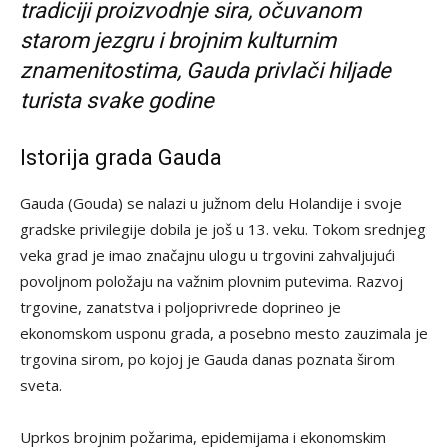
tradiciji proizvodnje sira, očuvanom
starom jezgru i brojnim kulturnim
znamenitostima, Gauda privlači hiljade
turista svake godine
Istorija grada Gauda
Gauda (Gouda) se nalazi u južnom delu Holandije i svoje
gradske privilegije dobila je još u 13. veku. Tokom srednjeg
veka grad je imao značajnu ulogu u trgovini zahvaljujući
povoljnom položaju na važnim plovnim putevima. Razvoj
trgovine, zanatstva i poljoprivrede doprineo je
ekonomskom usponu grada, a posebno mesto zauzimala je
trgovina sirom, po kojoj je Gauda danas poznata širom
sveta.
Uprkos brojnim požarima, epidemijama i ekonomskim