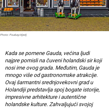
Photo: Pixabay/djedj
Kada se pomene Gauda, većina ljudi
najpre pomisli na čuveni holandski sir koji
nosi ime ovog grada. Međutim, Gauda je
mnogo više od gastronomske atrakcije.
Ovaj šarmantni srednjovekovni grad u
Holandiji predstavlja spoj bogate istorije,
impresivne arhitekture i autentične
holandske kulture. Zahvaljujući svojoj