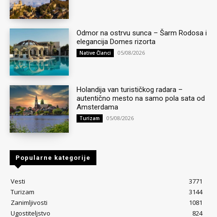
Odmor na ostrvu sunca – Šarm Rodosa i
elegancija Domes rizorta
05/08/2026
Native Članci
Holandija van turističkog radara –
autentično mesto na samo pola sata od
Amsterdama
05/08/2026
Turizam
Popularne kategorije
Vesti
3771
Turizam
3144
Zanimljivosti
1081
Ugostiteljstvo
824