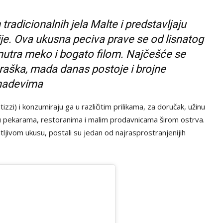
 tradicionalnih jela Malte i predstavljaju
e. Ova ukusna peciva prave se od lisnatog
iznutra meko i bogato filom. Najčešće se
graška, mada danas postoje i brojne
 nadevima
zzi) i konzumiraju ga u različitim prilikama, za doručak, užinu
 u pekarama, restoranima i malim prodavnicama širom ostrva.
tljivom ukusu, postali su jedan od najrasprostranjenijih