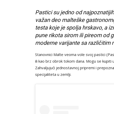
Pastici su jedno od najpoznatijih
važan deo malteške gastronomij
testa koje je spolja hrskavo, a 
pune rikota sirom ili pireom od 
moderne varijante sa različitim
Stanovnici Malte veoma vole svoj pastici (Pasti
ili kao brz obrok tokom dana. Mogu se kupiti
Zahvaljujući jednostavnoj pripremi i prepozna
specijaliteta u zemlji.