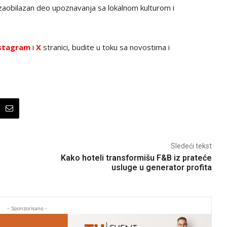
zaobilazan deo upoznavanja sa lokalnom kulturom i
stagram
i
X
stranici, budite u toku sa novostima i
Sledeći tekst
Kako hoteli transformišu F&B iz prateće
usluge u generator profita
- Sponzorisano -