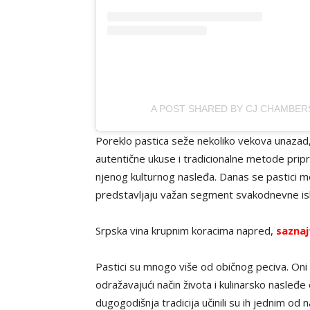
A POST SHARED BY CJ CHAMBE
Poreklo pastica seže nekoliko vekova unazad,
autentične ukuse i tradicionalne metode pri
njenog kulturnog nasleđa. Danas se pastici 
predstavljaju važan segment svakodnevne ish
Srpska vina krupnim koracima napred,
saznaj
Pastici su mnogo više od običnog peciva. Oni p
odražavajući način života i kulinarsko nasleđ
dugogodišnja tradicija učinili su ih jednim od 