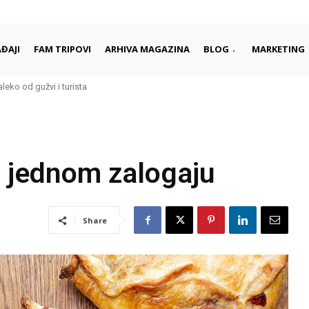
ĐAJI
FAM TRIPOVI
ARHIVA MAGAZINA
BLOG
MARKETING
aleko od gužvi i turista
u jednom zalogaju
Share