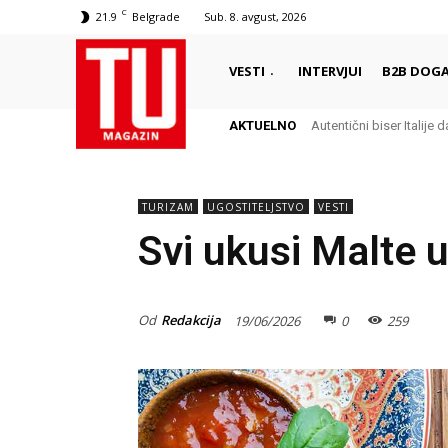
C
21.9
Belgrade
Sub. 8. avgust, 2026
VESTI
INTERVJUI
B2B DOGA
AKTUELNO
Autentični biser Italije d
TURIZAM
UGOSTITELJSTVO
VESTI
Svi ukusi Malte 
Od
Redakcija
19/06/2026
0
259