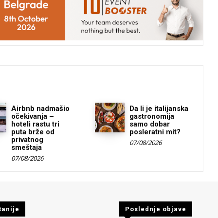
Airbnb nadmašio
Da li je italijanska
očekivanja –
gastronomija
hoteli rastu tri
samo dobar
puta brže od
posleratni mit?
privatnog
07/08/2026
smeštaja
07/08/2026
tanije
Poslednje objave