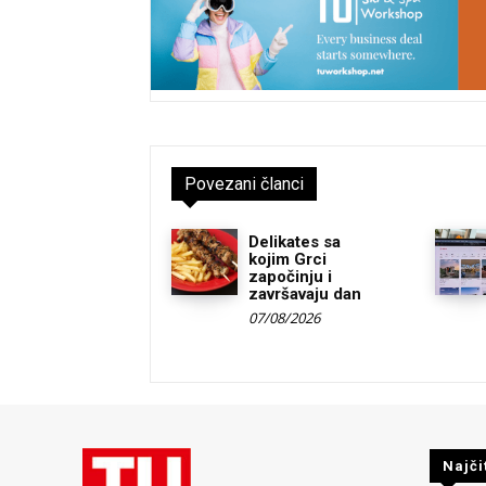
Povezani članci
Delikates sa
kojim Grci
započinju i
završavaju dan
07/08/2026
Najči