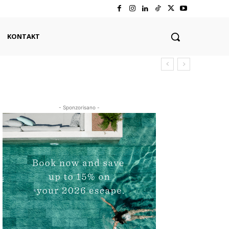
KONTAKT
- Sponzorisano -