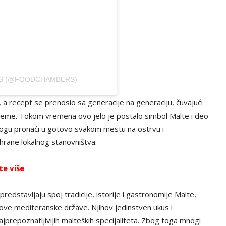
RS (@FOODCHAMBERS)
 a recept se prenosio sa generacije na generaciju, čuvajući
preme. Tokom vremena ovo jelo je postalo simbol Malte i deo
mogu pronaći u gotovo svakom mestu na ostrvu i
rane lokalnog stanovništva.
te više
.
redstavljaju spoj tradicije, istorije i gastronomije Malte,
e ove mediteranske države. Njihov jedinstven ukus i
najprepoznatljivijih malteških specijaliteta. Zbog toga mnogi