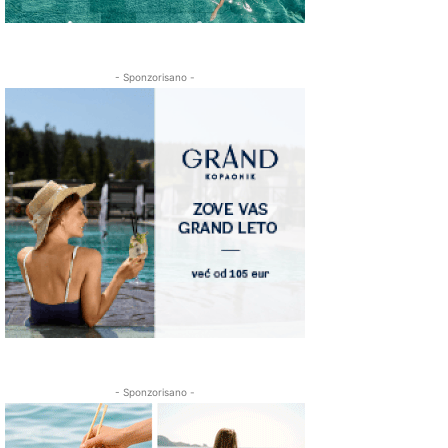
- Sponzorisano -
- Sponzorisano -