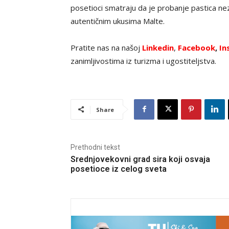
posetioci smatraju da je probanje pastica ne
autentičnim ukusima Malte.
Pratite nas na našoj
Linkedin
,
Facebook
,
In
zanimljivostima iz turizma i ugostiteljstva.
Share
Prethodni tekst
Srednjovekovni grad sira koji osvaja
posetioce iz celog sveta