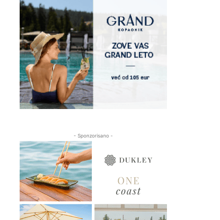
- Sponzorisano -