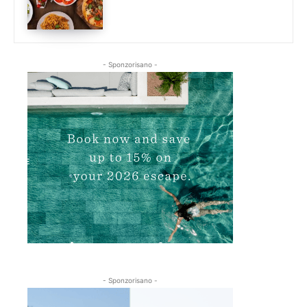
- Sponzorisano -
- Sponzorisano -