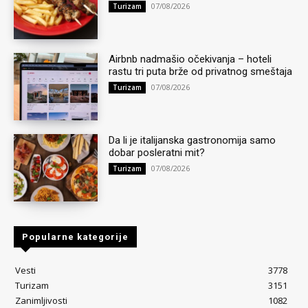
07/08/2026
Turizam
Airbnb nadmašio očekivanja – hoteli
rastu tri puta brže od privatnog smeštaja
07/08/2026
Turizam
Da li je italijanska gastronomija samo
dobar posleratni mit?
07/08/2026
Turizam
Popularne kategorije
Vesti
3778
Turizam
3151
Zanimljivosti
1082