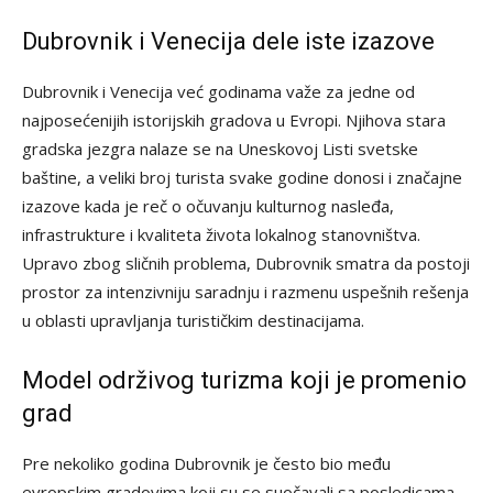
Dubrovnik i Venecija dele iste izazove
Dubrovnik i Venecija već godinama važe za jedne od
najposećenijih istorijskih gradova u Evropi. Njihova stara
gradska jezgra nalaze se na Uneskovoj Listi svetske
baštine, a veliki broj turista svake godine donosi i značajne
izazove kada je reč o očuvanju kulturnog nasleđa,
infrastrukture i kvaliteta života lokalnog stanovništva.
Upravo zbog sličnih problema, Dubrovnik smatra da postoji
prostor za intenzivniju saradnju i razmenu uspešnih rešenja
u oblasti upravljanja turističkim destinacijama.
Model održivog turizma koji je promenio
grad
Pre nekoliko godina Dubrovnik je često bio među
evropskim gradovima koji su se suočavali sa posledicama