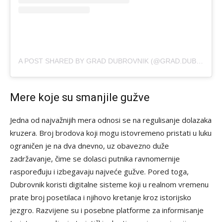
A POST SHARED BY GRAD DUBROVNIK (@GRAD.DUBROVNIK.OFFICIAL)
Mere koje su smanjile gužve
Jedna od najvažnijih mera odnosi se na regulisanje dolazaka
kruzera. Broj brodova koji mogu istovremeno pristati u luku
ograničen je na dva dnevno, uz obavezno duže
zadržavanje, čime se dolasci putnika ravnomernije
raspoređuju i izbegavaju najveće gužve. Pored toga,
Dubrovnik koristi digitalne sisteme koji u realnom vremenu
prate broj posetilaca i njihovo kretanje kroz istorijsko
jezgro. Razvijene su i posebne platforme za informisanje