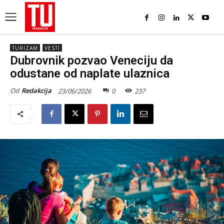
TURIZAM
VESTI
Dubrovnik pozvao Veneciju da
odustane od naplate ulaznica
Od
Redakcija
23/06/2026
0
237