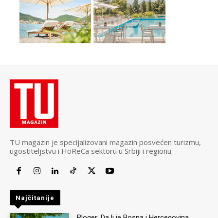
TU magazin je specijalizovani magazin posvećen turizmu,
ugostiteljstvu i HoReCa sektoru u Srbiji i regionu.
Najčitanije
Bloger: Da li je Bosna i Hercegovina