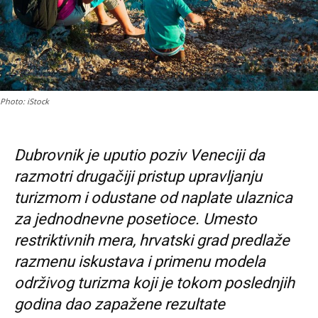
Photo: iStock
Dubrovnik je uputio poziv Veneciji da
razmotri drugačiji pristup upravljanju
turizmom i odustane od naplate ulaznica
za jednodnevne posetioce. Umesto
restriktivnih mera, hrvatski grad predlaže
razmenu iskustava i primenu modela
održivog turizma koji je tokom poslednjih
godina dao zapažene rezultate