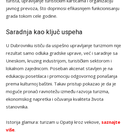
turista, upravljanje turističkim karticama i organizaciju
javnog prevoza, što doprinosi efikasnijem funkcionisanju
grada tokom cele godine.
Saradnja kao ključ uspeha
U Dubrovniku ističu da uspešno upravljanje turizmom nije
rezultat samo odluka gradske uprave, već i saradnje sa
Uneskom, kruzing industrijom, turističkim sektorom i
lokalnom zajednicom. Poseban akcenat stavljen je na
edukaciju posetilaca i promociju odgovornog ponašanja
prema kulturnoj baštini. Takav pristup pokazao je da je
moguće pronaći ravnotežu između razvoja turizma,
ekonomskog napretka i očuvanja kvaliteta života
stanovnika.
Istorija glamura: turizam u Opatiji kroz vekove,
saznajte
više
.