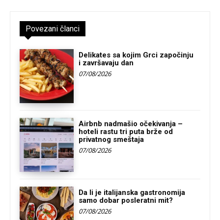
Povezani članci
Delikates sa kojim Grci započinju
i završavaju dan
07/08/2026
Airbnb nadmašio očekivanja –
hoteli rastu tri puta brže od
privatnog smeštaja
07/08/2026
Da li je italijanska gastronomija
samo dobar posleratni mit?
07/08/2026