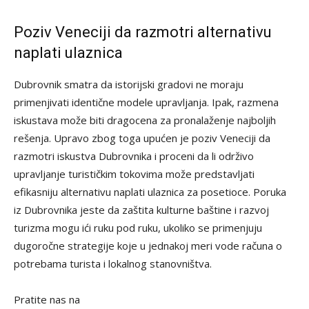
Poziv Veneciji da razmotri alternativu
naplati ulaznica
Dubrovnik smatra da istorijski gradovi ne moraju
primenjivati identične modele upravljanja. Ipak, razmena
iskustava može biti dragocena za pronalaženje najboljih
rešenja. Upravo zbog toga upućen je poziv Veneciji da
razmotri iskustva Dubrovnika i proceni da li održivo
upravljanje turističkim tokovima može predstavljati
efikasniju alternativu naplati ulaznica za posetioce. Poruka
iz Dubrovnika jeste da zaštita kulturne baštine i razvoj
turizma mogu ići ruku pod ruku, ukoliko se primenjuju
dugoročne strategije koje u jednakoj meri vode računa o
potrebama turista i lokalnog stanovništva.
Pratite nas na