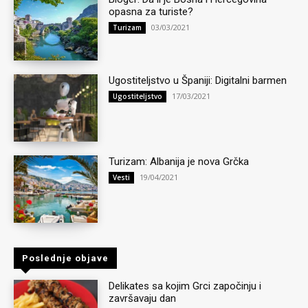
opasna za turiste?
03/03/2021
Turizam
Ugostiteljstvo u Španiji: Digitalni barmen
17/03/2021
Ugostiteljstvo
Turizam: Albanija je nova Grčka
19/04/2021
Vesti
Poslednje objave
Delikates sa kojim Grci započinju i
završavaju dan