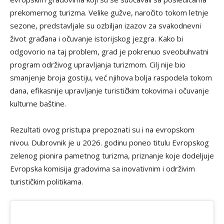
prekomernog turizma. Velike gužve, naročito tokom letnje
sezone, predstavljale su ozbiljan izazov za svakodnevni
život građana i očuvanje istorijskog jezgra. Kako bi
odgovorio na taj problem, grad je pokrenuo sveobuhvatni
program održivog upravljanja turizmom. Cilj nije bio
smanjenje broja gostiju, već njihova bolja raspodela tokom
dana, efikasnije upravljanje turističkim tokovima i očuvanje
kulturne baštine.
Rezultati ovog pristupa prepoznati su i na evropskom
nivou. Dubrovnik je u 2026. godinu poneo titulu Evropskog
zelenog pionira pametnog turizma, priznanje koje dodeljuje
Evropska komisija gradovima sa inovativnim i održivim
turističkim politikama.