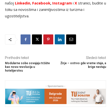
našoj
Linkedin
,
Facebook
,
Instagram
i
X
stranici, budite u
toku sa novostima i zanimljivostima iz turizma i
ugostiteljstva.
Prethodni tekst
Sledeći tekst
Modularne sobe osvajaju tržište
Žirje – ostrvo gde vreme staje, a
kao nova revolucija u
brige nestaju
hotelijerstvu
- Sponzorisano -