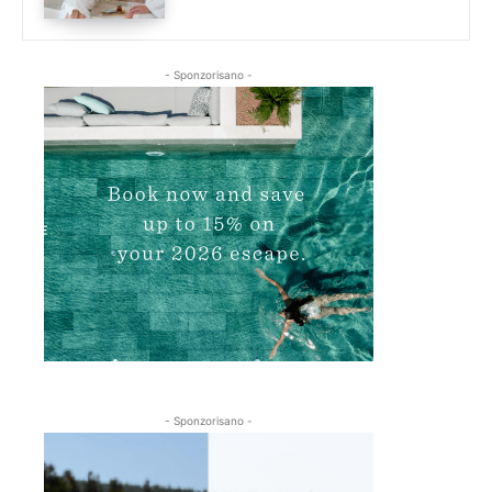
- Sponzorisano -
- Sponzorisano -