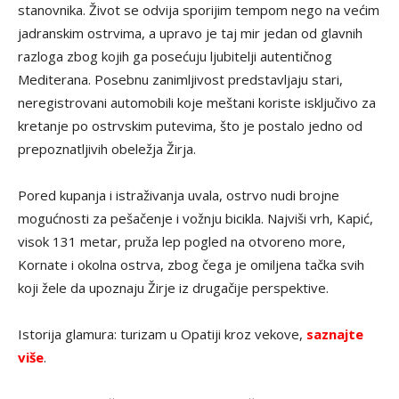
stanovnika. Život se odvija sporijim tempom nego na većim
jadranskim ostrvima, a upravo je taj mir jedan od glavnih
razloga zbog kojih ga posećuju ljubitelji autentičnog
Mediterana. Posebnu zanimljivost predstavljaju stari,
neregistrovani automobili koje meštani koriste isključivo za
kretanje po ostrvskim putevima, što je postalo jedno od
prepoznatljivih obeležja Žirja.
Pored kupanja i istraživanja uvala, ostrvo nudi brojne
mogućnosti za pešačenje i vožnju bicikla. Najviši vrh, Kapić,
visok 131 metar, pruža lep pogled na otvoreno more,
Kornate i okolna ostrva, zbog čega je omiljena tačka svih
koji žele da upoznaju Žirje iz drugačije perspektive.
Istorija glamura: turizam u Opatiji kroz vekove,
saznajte
više
.