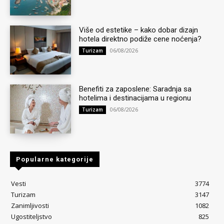
Više od estetike – kako dobar dizajn
hotela direktno podiže cene noćenja?
06/08/2026
Turizam
Benefiti za zaposlene: Saradnja sa
hotelima i destinacijama u regionu
06/08/2026
Turizam
Popularne kategorije
Vesti
3774
Turizam
3147
Zanimljivosti
1082
Ugostiteljstvo
825