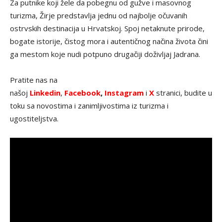
Za putnike koji žele da pobegnu od gužve i masovnog
turizma, Žirje predstavlja jednu od najbolje očuvanih
ostrvskih destinacija u Hrvatskoj. Spoj netaknute prirode,
bogate istorije, čistog mora i autentičnog načina života čini
ga mestom koje nudi potpuno drugačiji doživljaj Jadrana.
Pratite nas na
našoj
Linkedin
,
Facebook
,
Instagram
i
X
stranici, budite u
toku sa novostima i zanimljivostima iz turizma i
ugostiteljstva.