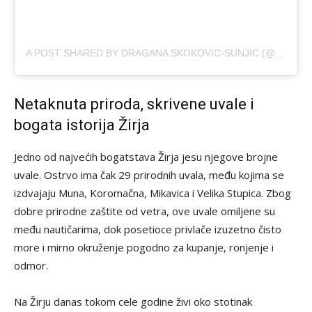
A POST SHARED BY DRAGANA SKOKOVIC-SUNJIC (@PROBIOTICDR)
Netaknuta priroda, skrivene uvale i
bogata istorija Žirja
Jedno od najvećih bogatstava Žirja jesu njegove brojne
uvale. Ostrvo ima čak 29 prirodnih uvala, među kojima se
izdvajaju Muna, Koromačna, Mikavica i Velika Stupica. Zbog
dobre prirodne zaštite od vetra, ove uvale omiljene su
među nautičarima, dok posetioce privlače izuzetno čisto
more i mirno okruženje pogodno za kupanje, ronjenje i
odmor.
Na Žirju danas tokom cele godine živi oko stotinak