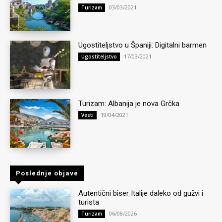
03/03/2021
Turizam
Ugostiteljstvo u Španiji: Digitalni barmen
17/03/2021
Ugostiteljstvo
Turizam: Albanija je nova Grčka
19/04/2021
Vesti
Poslednje objave
Autentični biser Italije daleko od gužvi i
turista
06/08/2026
Turizam