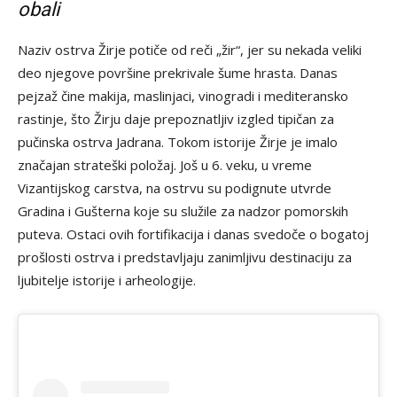
obali
Naziv ostrva Žirje potiče od reči „žir“, jer su nekada veliki
deo njegove površine prekrivale šume hrasta. Danas
pejzaž čine makija, maslinjaci, vinogradi i mediteransko
rastinje, što Žirju daje prepoznatljiv izgled tipičan za
pučinska ostrva Jadrana. Tokom istorije Žirje je imalo
značajan strateški položaj. Još u 6. veku, u vreme
Vizantijskog carstva, na ostrvu su podignute utvrde
Gradina i Gušterna koje su služile za nadzor pomorskih
puteva. Ostaci ovih fortifikacija i danas svedoče o bogatoj
prošlosti ostrva i predstavljaju zanimljivu destinaciju za
ljubitelje istorije i arheologije.