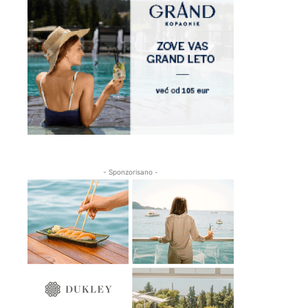
- Sponzorisano -