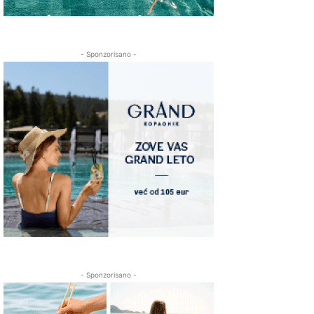
- Sponzorisano -
- Sponzorisano -