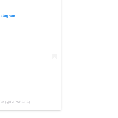
nstagram
CA (@PAPABACA)