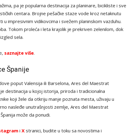
ima, pa je popularna destinacija za planinare, bicikliste i sve
ističkih centara. Brojne pešačke staze vode kroz netaknutu
ti u impresivnim vidikovcima i svežem planinskom vazduhu.
. Tokom proleća i leta krajolik je prekriven zelenilom, dok
zgled sela.
ve,
saznajte više
.
ce Španije
adove poput Valensija ili Barselona, Ares del Maestrat
 destinacija u kojoj istorija, priroda i tradicionalna
tnike koji žele da otkriju manje poznata mesta, uživaju u
urno nasleđe unutrašnjosti zemlje, Ares del Maestrat
e Španija može da ponudi.
stagram
i
X
stranici, budite u toku sa novostima i