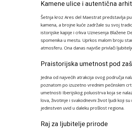
Kamene ulice i autentična arhi
Šetnja kroz Ares del Maestrat predstavlja pu
kamena, a brojne kuće zadržale su svoj tradic
istorijske kapije i crkva Uznesenja Blažene De
spomenika u mestu. Uprkos malom broju stano
atmosferu. Ona danas najviše privlači ljubitelje
Praistorijska umetnost pod za
Jedna od najvećih atrakcija ovog područja nal
poznatom po izuzetno vrednim pećinskim crt
umetnosti Iberijskog poluostrva koja se nalaz
lova, životinje i svakodnevni život ljudi koji s
jedinstven uvid u daleku prošlost regiona.
Raj za ljubitelje prirode