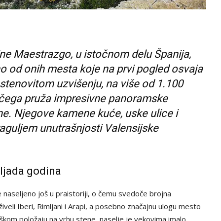
ne Maestrazgo, u istočnom delu Španija,
no od onih mesta koje na prvi pogled osvaja
stenovitom uzvišenju, na više od 1.100
 čega pruža impresivne panoramske
ine. Njegove kamene kuće, uske ulice i
raguljem unutrašnjosti Valensijske
iljada godina
 naseljeno još u praistoriji, o čemu svedoče brojna
veli Iberi, Rimljani i Arapi, a posebno značajnu ulogu mesto
eškom položaju na vrhu stene, naselje je vekovima imalo