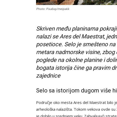
Photo: Pixabay/meipakk
Skriven među planinama pokraji
nalazi se Ares del Maestrat, jed
posetioce. Selo je smešteno na 
metara nadmorske visine, zbog
poglede na okolne planine i dol
bogata istorija čine ga pravim d
zajednice
Selo sa istorijom dugom više h
Područje oko mesta Ares del Maestrat bilo je
arheološka nalazišta. Tokom vekova ovde su ži
je dobilo u srednjem veku. Zahvaljujući strat