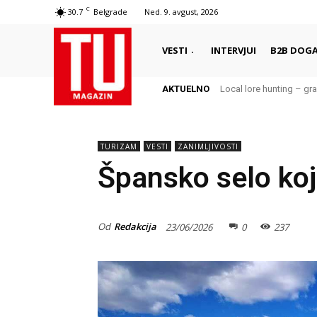
C
30.7
Belgrade
Ned. 9. avgust, 2026
VESTI
INTERVJUI
B2B DOGA
AKTUELNO
Local lore hunting – grad j
Da li znate da i Nemač
TURIZAM
VESTI
ZANIMLJIVOSTI
Špansko selo koje
Od
Redakcija
23/06/2026
0
237