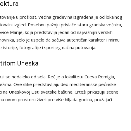
tektura
tovanje u prošlost. Većina građevina izgrađena je od lokalnog
ionalni izgled. Posebnu pažnju privlače stara gradska većnica,
vice Marije, koja predstavlja jedan od najvažnijih verskih
vnika, selo je uspelo da sačuva autentičan karakter i mirnu
 istorije, fotografije i sporijeg načina putovanja.
štitom Uneska
azi se nedaleko od sela. Reč je o lokalitetu Cueva Remigia,
ežima. Ove slike predstavljaju deo mediteranske pećinske
i na Uneskovoj Listi svetske baštine. Crteži prikazuju scene
u na ovom prostoru živeli pre više hiljada godina, pružajući