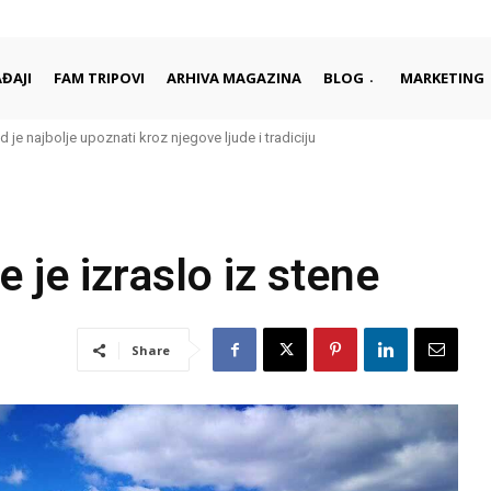
ĐAJI
FAM TRIPOVI
ARHIVA MAGAZINA
BLOG
MARKETING
e najbolje upoznati kroz njegove ljude i tradiciju
ka ima svoje Meteore?
 je izraslo iz stene
Share