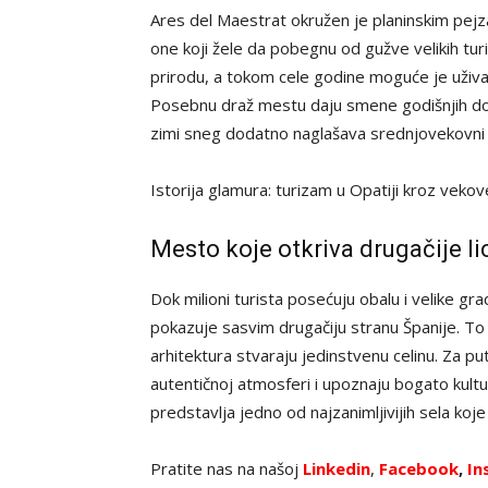
Ares del Maestrat okružen je planinskim pejzaž
one koji žele da pobegnu od gužve velikih tur
prirodu, a tokom cele godine moguće je uživa
Posebnu draž mestu daju smene godišnjih doba
zimi sneg dodatno naglašava srednjovekovni i
Istorija glamura: turizam u Opatiji kroz veko
Mesto koje otkriva drugačije li
Dok milioni turista posećuju obalu i velike gr
pokazuje sasvim drugačiju stranu Španije. To je
arhitektura stvaraju jedinstvenu celinu. Za pu
autentičnoj atmosferi i upoznaju bogato kult
predstavlja jedno od najzanimljivijih sela koj
Pratite nas na našoj
Linkedin
,
Facebook
,
In