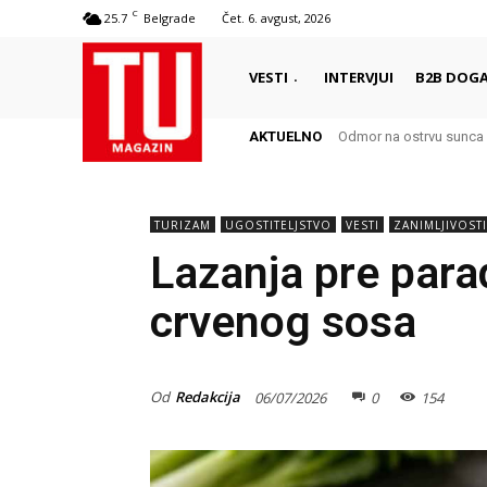
C
25.7
Belgrade
Čet. 6. avgust, 2026
VESTI
INTERVJUI
B2B DOGA
AKTUELNO
Odmor na ostrvu sunca – 
Autentični biser Italije
TURIZAM
UGOSTITELJSTVO
VESTI
ZANIMLJIVOSTI
Lazanja pre parad
crvenog sosa
Od
Redakcija
06/07/2026
0
154