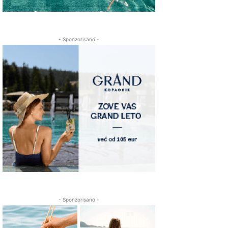
- Sponzorisano -
- Sponzorisano -