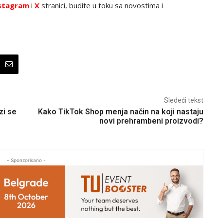
stagram
i
X
stranici, budite u toku sa novostima i
Sledeći tekst
zi se
Kako TikTok Shop menja način na koji nastaju
novi prehrambeni proizvodi?
- Sponzorisano -