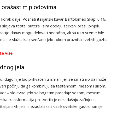
i orašastim plodovima
 korak dalje. Poznati italijanski kuvar Bartolomeo Skapi u 16.
slojeva testa, putera i sira dodaju seckani orasi, pinjoli,
cije danas mogu delovati neobično, ali su u to vreme bile
nja se služila kao svečano jelo tokom praznika i velikih gozbi.
te više
.
ednog jela
ku, dugo nije bio prihvaćen u ishrani jer se smatralo da može
 kuvari počinju da ga kombinuju sa testeninom, mesom i sirom.
 svet – slojevito jelo sa bogatim paradajz sosom, mesnim
ska transformacija pretvorila je nekadašnju začinjenu
talijanskih jela i nezaobilazan klasik svetske gastronomije.