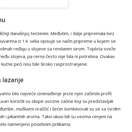
mu
ičniji današnjoj testenini. Međutim, i dalje pripremala bez
 kuvarima iz 14. veka opisuje se način pripreme u kojem se
m odmah ređaju u slojeve sa rendanim sirom. Toplota sveže
zmeđu slojeva, pa rerna često nije bila ni potrebna. Ovakav
kućne peći nisu bile široko rasprostranjene.
s lazanje
vatno bilo najveće iznenađenje jeste njen začinski profil.
ri koristili su skupe uvozne začine koji su predstavljali
, đumbir, muškatni oraščić i šećer kombinovali su se sa tvrdim
ih i pikantnih aroma. Takvi ukusi bili su veoma cenjeni na
 jelo namenjeno posebnim prilikama.