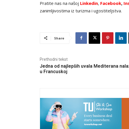
Pratite nas na našoj
Linkedin
,
Facebook
,
In
zanimljivostima iz turizma i ugostiteljstva.
Share
Prethodni tekst
Jedna od najlepših uvala Mediterana nala
u Francuskoj