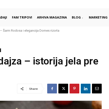
ĐAJI
FAM TRIPOVI
ARHIVA MAGAZINA
BLOG
MARKETING
Šarm Rodosa i elegancija Domes rizorta
 daleko od gužvi i turista
ajza – istorija jela pre
Share