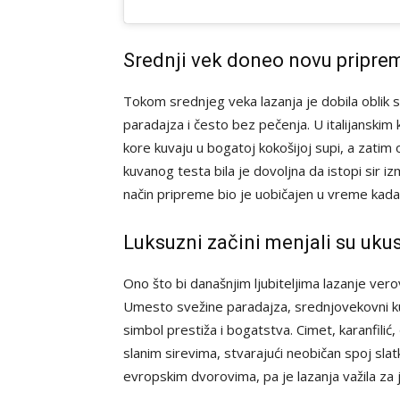
Srednji vek doneo novu pripre
Tokom srednjeg veka lazanja je dobila oblik sl
paradajza i često bez pečenja. U italijanskim
kore kuvaju u bogatoj kokošijoj supi, a zati
kuvanog testa bila je dovoljna da istopi sir i
način pripreme bio je uobičajen u vreme kada 
Luksuzni začini menjali su uku
Ono što bi današnjim ljubiteljima lazanje vero
Umesto svežine paradajza, srednjovekovni kuva
simbol prestiža i bogatstva. Cimet, karanfilić
slanim sirevima, stvarajući neobičan spoj slatk
evropskim dvorovima, pa je lazanja važila za