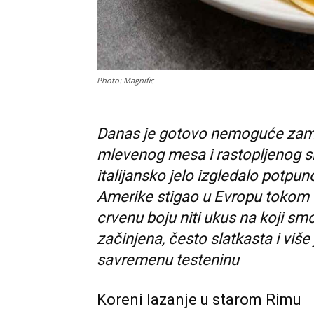
Photo: Magnific
Danas je gotovo nemoguće zamis
mlevenog mesa i rastopljenog s
italijansko jelo izgledalo potpun
Amerike stigao u Evropu tokom 16
crvenu boju niti ukus na koji smo
začinjena, često slatkasta i više
savremenu testeninu
Koreni lazanje u starom Rimu