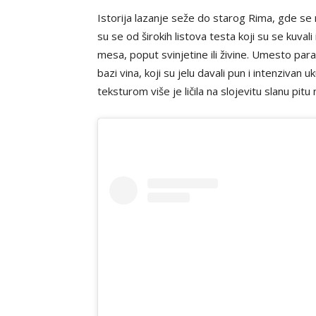
Istorija lazanje seže do starog Rima, gde se
su se od širokih listova testa koji su se kuvali 
mesa, poput svinjetine ili živine. Umesto par
bazi vina, koji su jelu davali pun i intenzivan
teksturom više je ličila na slojevitu slanu pi