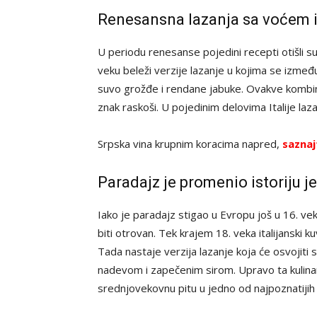
Renesansna lazanja sa voćem 
U periodu renesanse pojedini recepti otišli su
veku beleži verzije lazanje u kojima se između 
suvo grožđe i rendane jabuke. Ovakve kombina
znak raskoši. U pojedinim delovima Italije laza
Srpska vina krupnim koracima napred,
saznaj
Paradajz je promenio istoriju j
Iako je paradajz stigao u Evropu još u 16. ve
biti otrovan. Tek krajem 18. veka italijanski
Tada nastaje verzija lazanje koja će osvojiti
nadevom i zapečenim sirom. Upravo ta kulinar
srednjovekovnu pitu u jedno od najpoznatijih i