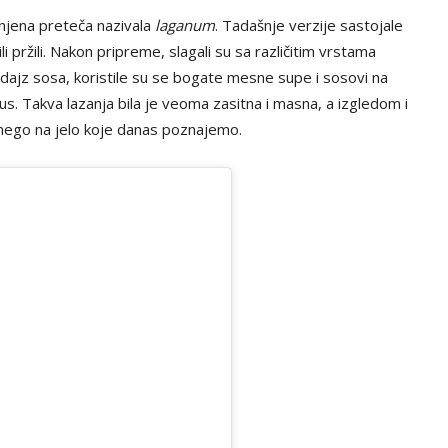
 njena preteča nazivala
laganum
. Tadašnje verzije sastojale
ili pržili. Nakon pripreme, slagali su sa različitim vrstama
adajz sosa, koristile su se bogate mesne supe i sosovi na
 ukus. Takva lazanja bila je veoma zasitna i masna, a izgledom i
tu nego na jelo koje danas poznajemo.