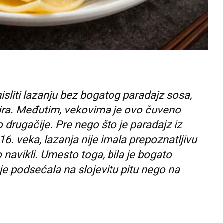
liti lazanju bez bogatog paradajz sosa,
ira. Međutim, vekovima je ovo čuveno
o drugačije. Pre nego što je paradajz iz
. veka, lazanja nije imala prepoznatljivu
 navikli. Umesto toga, bila je bogato
 je podsećala na slojevitu pitu nego na