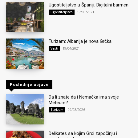
Ugostiteljstvo u Španiji: Digitalni barmen
17/03/2021
Ugostiteljstvo
Turizam: Albanija je nova Grčka
19/04/2021
Vesti
Poslednje objave
Da li znate da i Nemačka ima svoje
Meteore?
09/08/2026
Turizam
Delikates sa kojim Grci započinju i