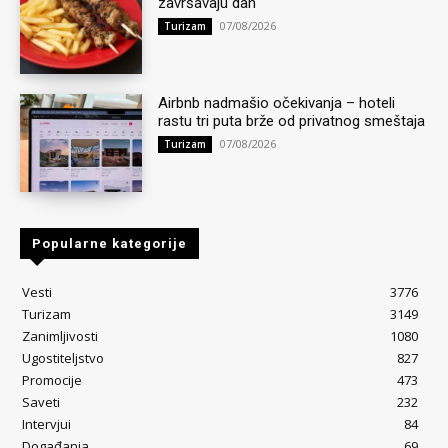
završavaju dan
07/08/2026
Turizam
Airbnb nadmašio očekivanja – hoteli
rastu tri puta brže od privatnog smeštaja
07/08/2026
Turizam
Popularne kategorije
Vesti
3776
Turizam
3149
Zanimljivosti
1080
Ugostiteljstvo
827
Promocije
473
Saveti
232
Intervjui
84
Događanja
69