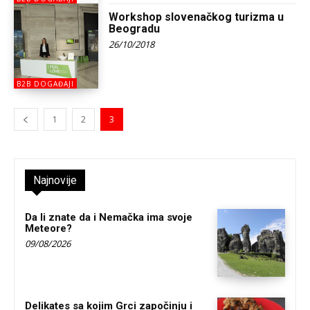
Workshop slovenačkog turizma u
Beogradu
26/10/2018
B2B DOGAĐAJI
1
2
3
Najnovije
Da li znate da i Nemačka ima svoje
Meteore?
09/08/2026
Delikates sa kojim Grci započinju i