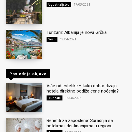
17/03/2021
Ugostiteljstvo
Turizam: Albanija je nova Grčka
19/04/2021
Vesti
Poslednje objave
Više od estetike – kako dobar dizajn
hotela direktno podiže cene noćenja?
06/08/2026
Turizam
Benefiti za zaposlene: Saradnja sa
hotelima i destinacijama u regionu