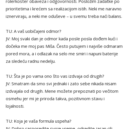
rolerkoster obaveza i odgovornosti. Posložim zadatke po
prioritetima i krećem sa realizacijom istih. Neki me naravno
iznerviraju, a neki me oduševe – u svemu treba naći balans.
TU: A vaš uobičajeni odmor?
JV: Moj svaki dan je odmor kada posle posla dođem kući i
dočeka me moj pas Miša. Često putujem i najviše odmaram
pored mora, a i odlazak na selo me smiri i napuni baterije
za sledeću radnu nedelju.
TU: Šta je po vama ono što vas izdvaja od drugih?
JV: Smatram da smo svi jednaki i zato sebe nikada nisam
izdvajala od drugih. Mene možete prepoznati po večitom
osmehu jer mi je priroda takva, pozitivnom stavu i
lojalnosti.
TU: Koja je vaša formula uspeha?
JV: Dobro rasporedite svoje vreme, odredite jasan cilj,