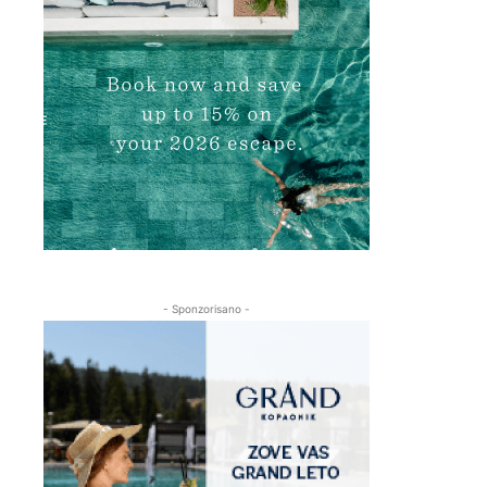
- Sponzorisano -