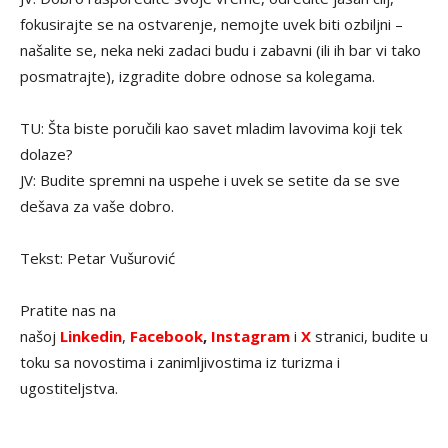
fokusirajte se na ostvarenje, nemojte uvek biti ozbiljni –
našalite se, neka neki zadaci budu i zabavni (ili ih bar vi tako
posmatrajte), izgradite dobre odnose sa kolegama.
TU: Šta biste poručili kao savet mladim lavovima koji tek
dolaze?
JV: Budite spremni na uspehe i uvek se setite da se sve
dešava za vaše dobro.
Tekst: Petar Vušurović
Pratite nas na
našoj
Linkedin
,
Facebook
,
Instagram
i
X
stranici, budite u
toku sa novostima i zanimljivostima iz turizma i
ugostiteljstva.