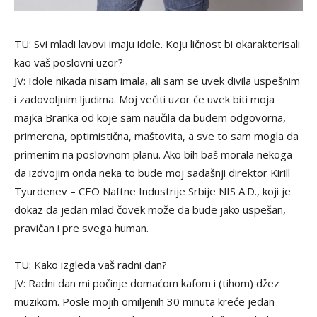
TU: Svi mladi lavovi imaju idole. Koju ličnost bi okarakterisali
kao vaš poslovni uzor?
JV: Idole nikada nisam imala, ali sam se uvek divila uspešnim
i zadovoljnim ljudima. Moj večiti uzor će uvek biti moja
majka Branka od koje sam naučila da budem odgovorna,
primerena, optimistična, maštovita, a sve to sam mogla da
primenim na poslovnom planu. Ako bih baš morala nekoga
da izdvojim onda neka to bude moj sadašnji direktor Kirill
Tyurdenev – CEO Naftne Industrije Srbije NIS A.D., koji je
dokaz da jedan mlad čovek može da bude jako uspešan,
pravičan i pre svega human.
TU: Kako izgleda vaš radni dan?
JV: Radni dan mi počinje domaćom kafom i (tihom) džez
muzikom. Posle mojih omiljenih 30 minuta kreće jedan