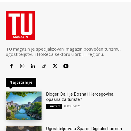
TU magazin je specijalizovani magazin posvećen turizmu,
ugostiteljstvu i HoReCa sektoru u Srbiji i regionu.
Najčitanije
Bloger: Da li je Bosna i Hercegovina
opasna za turiste?
03/03/2021
Turizam
Ugostiteljstvo u Španiji: Digitalni barmen