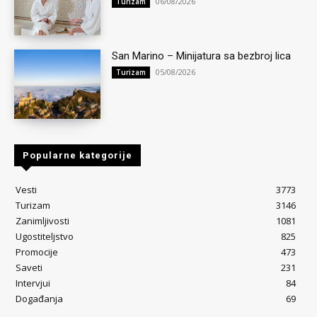
06/08/2026
Turizam
San Marino – Minijatura sa bezbroj lica
05/08/2026
Turizam
Popularne kategorije
Vesti
3773
Turizam
3146
Zanimljivosti
1081
Ugostiteljstvo
825
Promocije
473
Saveti
231
Intervjui
84
Događanja
69