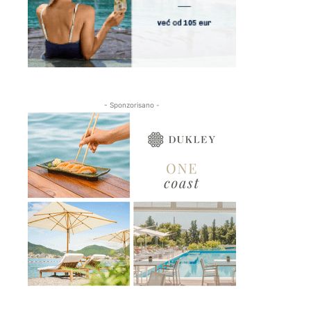
- Sponzorisano -