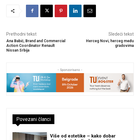
Prethodni tekst
Sledeći tekst
Ana Babić, Brand and Commercial
Herceg Novi, herceg među
Action Coordinator Renault
gradovima
Nissan Srbija
- Sponzorisano -
Povezani članci
Više od estetike – kako dobar