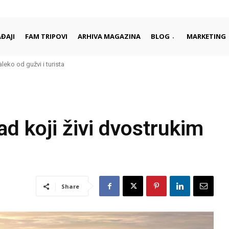
ĐAJI
FAM TRIPOVI
ARHIVA MAGAZINA
BLOG
MARKETING
eko od gužvi i turista
i započinju i završavaju dan
d koji živi dvostrukim
Share