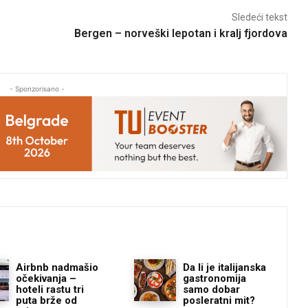
Sledeći tekst
Bergen – norveški lepotan i kralj fjordova
- Sponzorisano -
Airbnb nadmašio
Da li je italijanska
očekivanja –
gastronomija
hoteli rastu tri
samo dobar
puta brže od
posleratni mit?