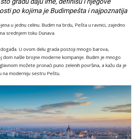
to gradu daju ime, definišu i njegove
nosti po kojima je Budimpešta i najpoznatija
ena u jednu celinu. Budim na brdu, Pešta u ravnici, zajedno
 na srednjem toku Dunava.
tu događa. U ovom delu grada postoji mnogo barova,
voj dom našle brojne moderne kompanije. Budim je mnogo
u uglavnom možete pronaći puno zelenih površina, a kažu da je
u na moderniju sestru Peštu.