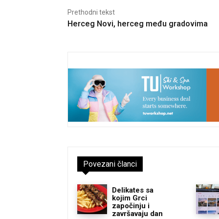
Prethodni tekst
Herceg Novi, herceg među gradovima
Povezani članci
Delikates sa
kojim Grci
započinju i
završavaju dan