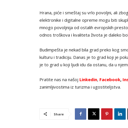
Hrana, piće i smeštaj su vrlo povoljni, ali z
elektronike i digitalne opreme mogu biti sku
mnogo povoljnija od ostalih evropskih prestonica
odnos troškova i kvaliteta života je daleko bo
Budimpešta je nekad bila grad preko kog smo 
kulturu i tradiciju. Danas je to grad koji je p
je to grad u koji ljudi idu da ostanu, da u njem
Pratite nas na našoj
Linkedin
,
Facebook
,
In
zanimljivostima iz turizma i ugostiteljstva.
Share