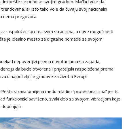
i Budmipešte se ponose svojim gradom. Mađari vole da
 trendovima, ali isto tako vole da čuvaju svoj nacionalni
toga nema pregovora.
ljski raspoloženi prema svim strancima, a nove mogućnosti
pešta je idealno mesto za digitalne nomade sa svojom
i ponekad nepoverljivi prema novotarijama sa zapada,
enciju da bude otvorena i prijateljski raspoložena prema
va u najpoželjnije gradove za život u Evropi.
je Pešta strana omiljena među mladim “profesionalcima” jer tu
rad funkcioniše savršeno, svaki deo sa svojom vibracijom koje
 dopunjuju.