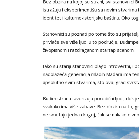
Bez obzira na kojoj su strani, svi stanovnic
istražuju i eksperimentišu sa novim stvarima i
identitet i kulturno-istorijsku baštinu. Oko 
Stanovnici su poznati po tome što su prijate
privlače sve više ljudi u to područje, Budim
živopisnom i razdraganom startap scenom.
Iako su stariji stanovnici blago introvertni, 
nadolazeća generacija mladih Mađara ima tend
apsolutno svim stvarima, što ovaj grad svrsta
Budim stranu favorizuju porodični ljudi, dok 
svakako ima više zabave. Bez obzira na to, g
ne smetaju jedna drugoj, čak se nakako divno