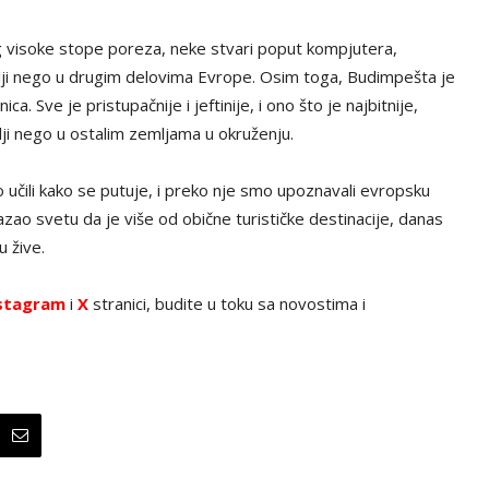
bog visoke stope poreza, neke stvari poput kompjutera,
plji nego u drugim delovima Evrope. Osim toga, Budimpešta je
. Sve je pristupačnije i jeftinije, i ono što je najbitnije,
lji nego u ostalim zemljama u okruženju.
učili kako se putuje, i preko nje smo upoznavali evropsku
okazao svetu da je više od obične turističke destinacije, danas
u žive.
stagram
i
X
stranici, budite u toku sa novostima i