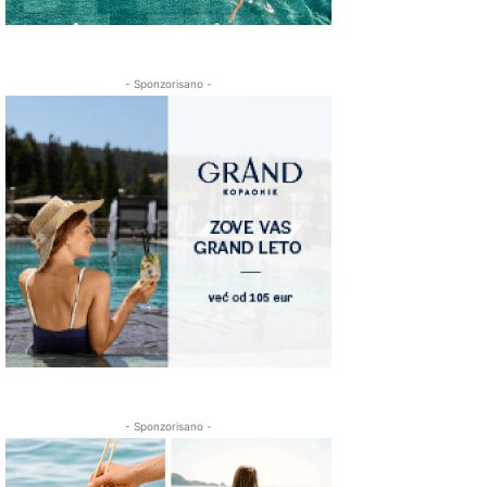
- Sponzorisano -
- Sponzorisano -