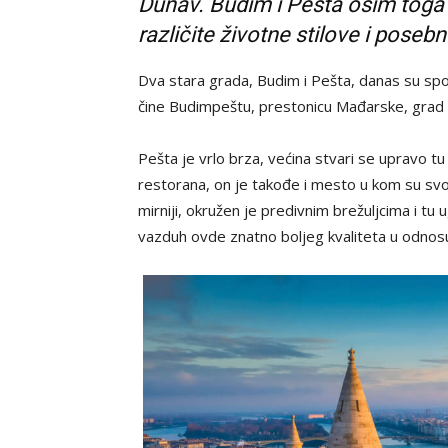
Dunav. Budim i Pešta osim toga š
različite životne stilove i poseb
Dva stara grada, Budim i Pešta, danas su spoj
čine Budimpeštu, prestonicu Mađarske, grad
Pešta je vrlo brza, većina stvari se upravo 
restorana, on je takođe i mesto u kom su s
mirniji, okružen je predivnim brežuljcima i t
vazduh ovde znatno boljeg kvaliteta u odnos