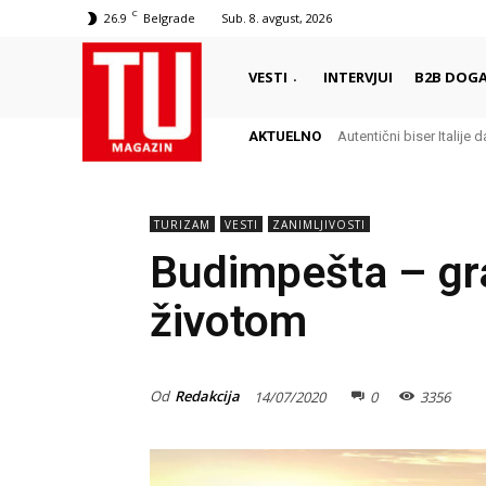
C
26.9
Belgrade
Sub. 8. avgust, 2026
VESTI
INTERVJUI
B2B DOGA
AKTUELNO
Autentični biser Italije dal
Delikates sa kojim Grc
TURIZAM
VESTI
ZANIMLJIVOSTI
Budimpešta – gra
životom
Od
Redakcija
14/07/2020
0
3356