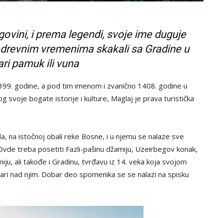
govini, i prema legendi, svoje ime duguje
 drevnim vremenima skakali sa Gradine u
ari pamuk ili vuna
 1399. godine, a pod tim imenom i zvanično 1408. godine u
 svoje bogate istorije i kulture, Maglaj je prava turistička
a, na istočnoj obali reke Bosne, i u njemu se nalaze sve
 Ovde treba posetiti Fazli-pašinu džamiju, Uzeirbegov konak,
miju, ali takođe i Gradinu, tvrđavu iz 14. veka koja svojom
ari nad njim. Dobar deo spomenika se se nalazi na spisku