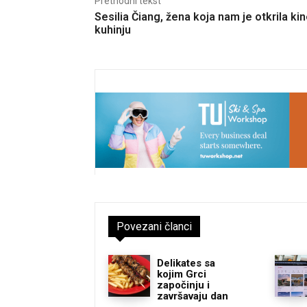
Prethodni tekst
Sesilia Čiang, žena koja nam je otkrila ki
kuhinju
Povezani članci
Delikates sa
kojim Grci
započinju i
završavaju dan