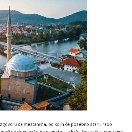
zgovoru sa meštanima, od kojih će posebno stariji rado
e moći na drugi način da saznate. Uz kafu, čaj i ratluk, sve tajne