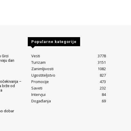
Popularne kategorije
Vesti
3778
 Grci
avaju dan
Turizam
3151
Zanimljivosti
1082
Ugostiteljstvo
827
Promocije
473
očekivanja –
ta brže od
Saveti
232
ja
Intervjui
84
Događanja
69
mo dobar