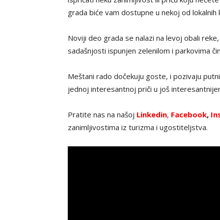
grada biće vam dostupne u nekoj od lokalnih 
Noviji deo grada se nalazi na levoj obali reke
sadašnjosti ispunjen zelenilom i parkovima čin
Meštani rado dočekuju goste, i pozivaju putnik
jednoj interesantnoj priči u još interesantnij
Pratite nas na našoj
Linkedin
,
Facebook
,
In
zanimljivostima iz turizma i ugostiteljstva.