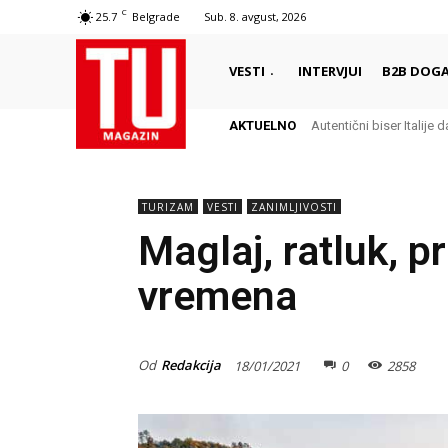
C
25.7
Belgrade
Sub. 8. avgust, 2026
VESTI
INTERVJUI
B2B DOGA
AKTUELNO
Autentični biser Italije d
Delikates sa kojim G
TURIZAM
VESTI
ZANIMLJIVOSTI
Maglaj, ratluk, p
vremena
Od
Redakcija
18/01/2021
0
2858