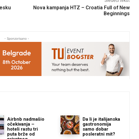
Sledeći tekst
nesku
Nova kampanja HTZ – Croatia Full of New
Beginnings
- Sponzorisano -
Airbnb nadmašio
Da li je italijanska
očekivanja –
gastronomija
hoteli rastu tri
samo dobar
puta brže od
posleratni mit?