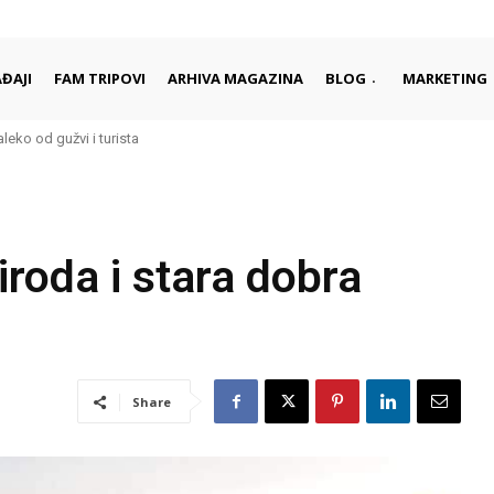
ĐAJI
FAM TRIPOVI
ARHIVA MAGAZINA
BLOG
MARKETING
aleko od gužvi i turista
rci započinju i završavaju dan
riroda i stara dobra
Share