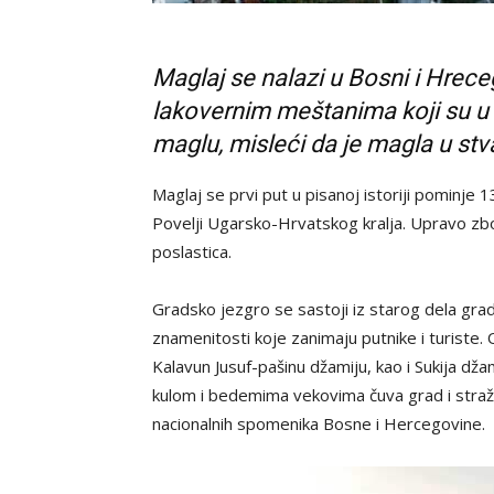
Maglaj se nalazi u Bosni i Hrece
lakovernim meštanima koji su u
maglu, misleći da je magla u stv
Maglaj se prvi put u pisanoj istoriji pominje
Povelji Ugarsko-Hrvatskog kralja. Upravo zbog
poslastica.
Gradsko jezgro se sastoji iz starog dela grad
znamenitosti koje zanimaju putnike i turiste.
Kalavun Jusuf-pašinu džamiju, kao i Sukija dža
kulom i bedemima vekovima čuva grad i straž
nacionalnih spomenika Bosne i Hercegovine.