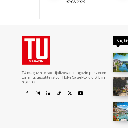
07/08/2026
Najči
TU magazin je specijalizovani magazin posvećen
turizmu, ugostiteljstvu i HoReCa sektoru u Srbiji i
regionu.