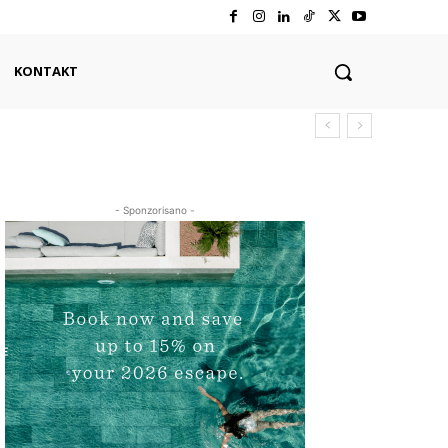
KONTAKT
- Sponzorisano -