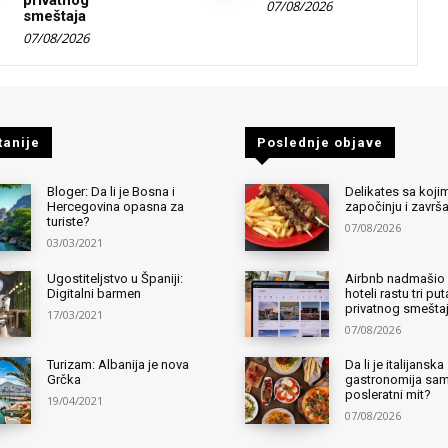
privatnog
07/08/2026
smeštaja
07/08/2026
tanije
Poslednje objave
Bloger: Da li je Bosna i
Delikates sa kojim
Hercegovina opasna za
započinju i završ
turiste?
07/08/2026
03/03/2021
Ugostiteljstvo u Španiji:
Airbnb nadmašio 
Digitalni barmen
hoteli rastu tri pu
privatnog smešta
17/03/2021
07/08/2026
Turizam: Albanija je nova
Da li je italijanska
Grčka
gastronomija sa
posleratni mit?
19/04/2021
07/08/2026