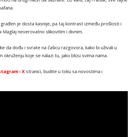
kafana.
, građen je dosta kasnije, pa taj kontrast između prošlosti i
i Maglaj neverovatno slikovitim i divnim.
e da dođu i svrate na čašicu razgovora, kako bi uživali u
em okruženju koje se nalazi tu, jako blizu svima nama.
stagram
i
X
stranici, budite u toku sa novostima i