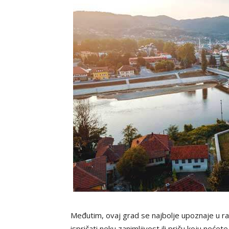
Međutim, ovaj grad se najbolje upoznaje u ra
ispričati neku zanimljivost ili priču koju nećet